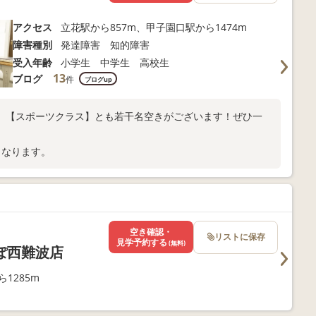
アクセス
立花駅から857m、甲子園口駅から1474m
障害種別
発達障害 知的障害
受入年齢
小学生 中学生 高校生
13
ブログ
件
ブログup
】【スポーツクラス】とも若干名空きがございます！ぜひ一
となります。
空き確認・
リストに保存
見学予約する
(無料)
ぽ西難波店
1285m