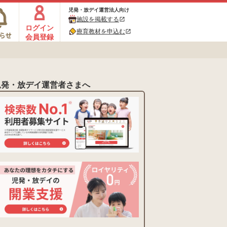
児発・放デイ運営法人向け
施設を掲載する
open_in_new
ログイン
療育教材を申込む
open_in_new
会員登録
児発・放デイ運営者さまへ