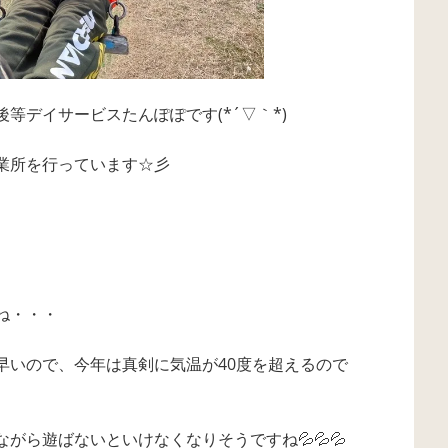
等デイサービスたんぽぽです(*´▽｀*)
業所を行っています☆彡
ね・・・
早いので、今年は真剣に気温が40度を超えるので
がら遊ばないといけなくなりそうですね💦💦💦