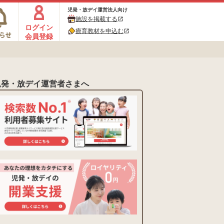
児発・放デイ運営法人向け
施設を掲載する
open_in_new
ログイン
療育教材を申込む
open_in_new
会員登録
児発・放デイ運営者さまへ