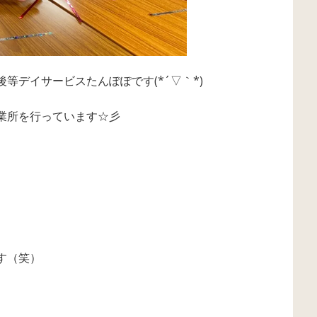
等デイサービスたんぽぽです(*´▽｀*)
業所を行っています☆彡
す（笑）