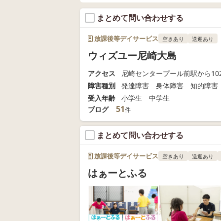
まとめて問い合わせする
放課後等デイサービス
空きあり
送迎あり
ウィズユー尼崎大島
アクセス
尼崎センタープール前駅から102
障害種別
発達障害 身体障害 知的障害
受入年齢
小学生 中学生
51
ブログ
件
まとめて問い合わせする
放課後等デイサービス
空きあり
送迎あり
はぁーとふる