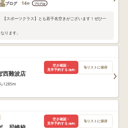
14
ブログ
件
ブログup
】【スポーツクラス】とも若干名空きがございます！ぜひ一
となります。
空き確認・
リストに保存
見学予約する
(無料)
ぽ西難波店
1285m
空き確認・
リストに保存
見学予約する
(無料)
ボ 尼崎校