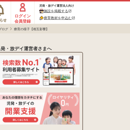
児発・放デイ運営法人向け
施設を掲載する
open_in_new
ログイン
療育教材を申込む
open_in_new
会員登録
ブログ
療育の様子【相互影響】
児発・放デイ運営者さまへ