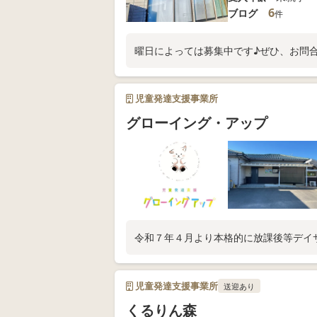
6
ブログ
件
曜日によっては募集中です♪ぜひ、お問
児童発達支援事業所
グローイング・アップ
令和７年４月より本格的に放課後等デイ
児童発達支援事業所
送迎あり
くるりん森