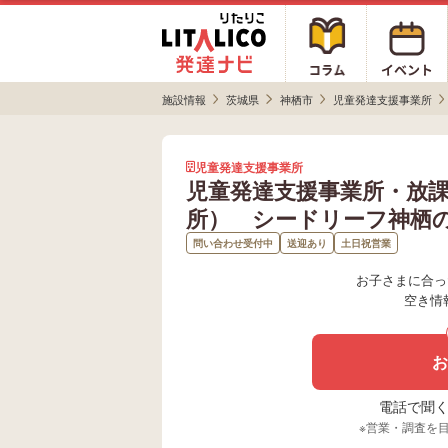
施設情報
茨城県
神栖市
児童発達支援事業所
児童発達支援事業所
児童発達支援事業所・放
所） シードリーフ神栖
問い合わせ受付中
送迎あり
土日祝営業
お子さまに合っ
空き情
お
電話で聞く場
※営業・調査を