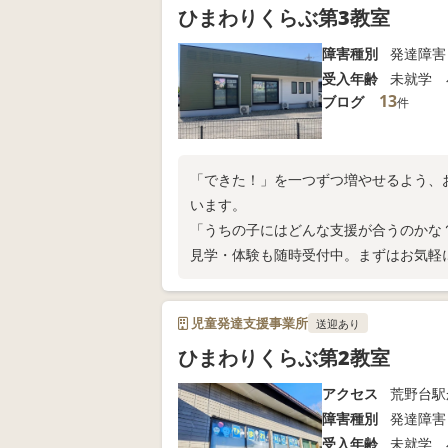
ひまわりくらぶ第3教室
障害種別
発達障害
受入年齢
未就学 
13
ブログ
件
「できた！」を一つずつ増やせるよう、
います。
「うちの子にはどんな支援が合うのかな
見学・体験も随時受付中。まずはお気軽
児童発達支援事業所
送迎あり
ひまわりくらぶ第2教室
アクセス
荒野台駅
障害種別
発達障害
受入年齢
未就学 