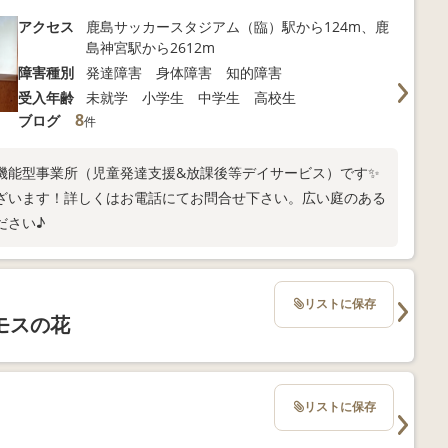
アクセス
鹿島サッカースタジアム（臨）駅から124m、鹿
島神宮駅から2612m
障害種別
発達障害 身体障害 知的障害
受入年齢
未就学 小学生 中学生 高校生
8
ブログ
件
機能型事業所（児童発達支援&放課後等デイサービス）です✨
ざいます！詳しくはお電話にてお問合せ下さい。広い庭のある
ださい♪
リストに保存
モスの花
リストに保存