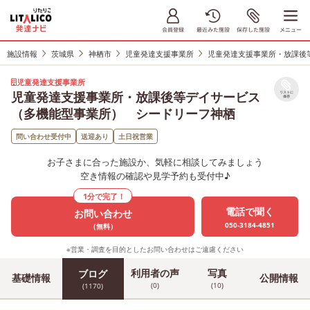
施設情報
茨城県
神栖市
児童発達支援事業所
児童発達支援事業所・放課後
児童発達支援事業所
児童発達支援事業所・放課後等デイサービス
リストに
保存
（多機能型事業所） シードリーフ神栖
問い合わせ受付中
送迎あり
土日祝営業
お子さまに合った施設か、気軽に相談してみましょう
空き情報の確認や見学予約も受付中♪
1分で完了！
電話で聞く
お問い合わせ
050-3184-4851
（無料）
※営業・調査を目的としたお問い合わせはご遠慮ください
利用者の声
写真
ブログ
基礎情報
公開情報
(0)
(10)
(1170)