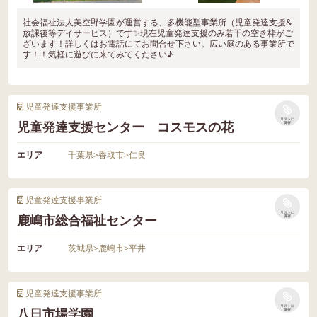
社会福祉法人美空野学園が運営する、多機能型事業所（児童発達支援&
放課後等デイサービス）です✨現在児童発達支援のみ若干の空き枠がご
ざいます！詳しくはお電話にてお問合せ下さい。広い庭のある事業所で
す！！気軽に遊びに来てみてください♪
児童発達支援事業所
リストに
児童発達支援センター コスモスの花
保存
エリア
千葉県
>
香取市
>
仁良
児童発達支援事業所
リストに
鹿嶋市総合福祉センター
保存
エリア
茨城県
>
鹿嶋市
>
平井
児童発達支援事業所
リストに
八日市場学園
保存