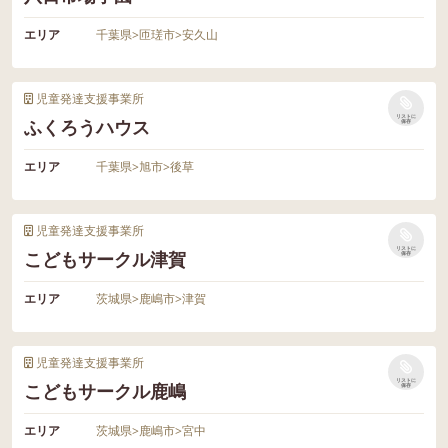
エリア
千葉県
>
匝瑳市
>
安久山
児童発達支援事業所
リストに
ふくろうハウス
保存
エリア
千葉県
>
旭市
>
後草
児童発達支援事業所
リストに
こどもサークル津賀
保存
エリア
茨城県
>
鹿嶋市
>
津賀
児童発達支援事業所
リストに
こどもサークル鹿嶋
保存
エリア
茨城県
>
鹿嶋市
>
宮中