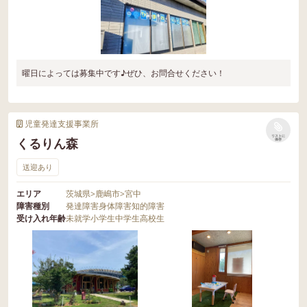
曜日によっては募集中です♪ぜひ、お問合せください！
児童発達支援事業所
リストに
くるりん森
保存
送迎あり
エリア
茨城県
>
鹿嶋市
>
宮中
障害種別
発達障害
身体障害
知的障害
受け入れ年齢
未就学
小学生
中学生
高校生