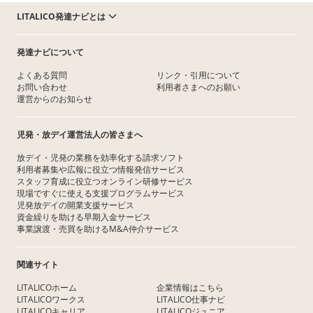
LITALICO発達ナビとは
発達ナビについて
よくある質問
リンク・引用について
お問い合わせ
利用者さまへのお願い
運営からのお知らせ
児発・放デイ運営法人の皆さまへ
放デイ・児発の業務を効率化する請求ソフト
利用者募集や広報に役立つ情報発信サービス
スタッフ育成に役立つオンライン研修サービス
現場ですぐに使える支援プログラムサービス
児発放デイの開業支援サービス
資金繰りを助ける早期入金サービス
事業譲渡・売買を助けるM&A仲介サービス
関連サイト
LITALICOホーム
企業情報はこちら
LITALICOワークス
LITALICO仕事ナビ
LITALICOキャリア
LITALICOジュニア