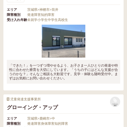
エリア
茨城県
>
神栖市
>
筒井
障害種別
発達障害
知的障害
受け入れ年齢
未就学
小学生
中学生
高校生
「できた！」を一つずつ増やせるよう、お子さま一人ひとりの発達や特
性に合わせた療育を大切にしています。「うちの子にはどんな支援が合
うのかな？」そんなご相談も大歓迎です。見学・体験も随時受付中。ま
ずはお気軽にお問い合わせください。
児童発達支援事業所
リストに
グローイング・アップ
保存
エリア
茨城県
>
鹿嶋市
>
中
障害種別
発達障害
身体障害
知的障害