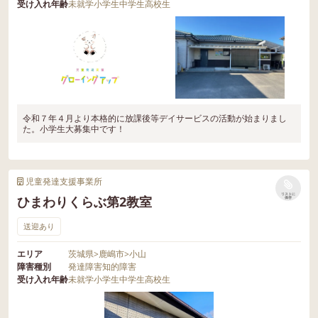
受け入れ年齢
未就学
小学生
中学生
高校生
令和７年４月より本格的に放課後等デイサービスの活動が始まりまし
た。小学生大募集中です！
児童発達支援事業所
リストに
ひまわりくらぶ第2教室
保存
送迎あり
エリア
茨城県
>
鹿嶋市
>
小山
障害種別
発達障害
知的障害
受け入れ年齢
未就学
小学生
中学生
高校生