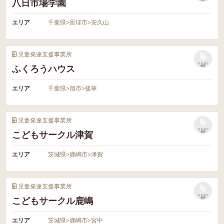
八日市場学園
エリア
千葉県
>
匝瑳市
>
安久山
児童発達支援事業所
リストに
ふくろうハウス
保存
エリア
千葉県
>
旭市
>
後草
児童発達支援事業所
リストに
こどもサークル津賀
保存
エリア
茨城県
>
鹿嶋市
>
津賀
児童発達支援事業所
リストに
こどもサークル鹿嶋
保存
エリア
茨城県
>
鹿嶋市
>
宮中