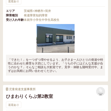
送迎あり
エリア
茨城県
>
神栖市
>
筒井
障害種別
発達障害
知的障害
受け入れ年齢
未就学
小学生
中学生
高校生
「できた！」を一つずつ増やせるよう、お子さま一人ひとりの発達や特
性に合わせた療育を大切にしています。「うちの子にはどんな支援が合
うのかな？」そんなご相談も大歓迎です。見学・体験も随時受付中。ま
ずはお気軽にお問い合わせください。
児童発達支援事業所
リストに
ひまわりくらぶ第2教室
保存
送迎あり