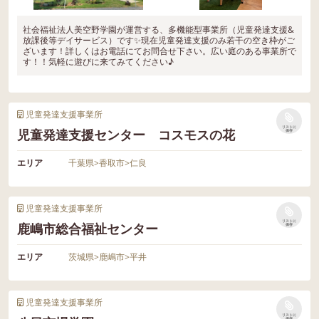
社会福祉法人美空野学園が運営する、多機能型事業所（児童発達支援&
放課後等デイサービス）です✨現在児童発達支援のみ若干の空き枠がご
ざいます！詳しくはお電話にてお問合せ下さい。広い庭のある事業所で
す！！気軽に遊びに来てみてください♪
児童発達支援事業所
リストに
児童発達支援センター コスモスの花
保存
エリア
千葉県
>
香取市
>
仁良
児童発達支援事業所
リストに
鹿嶋市総合福祉センター
保存
エリア
茨城県
>
鹿嶋市
>
平井
児童発達支援事業所
リストに
保存