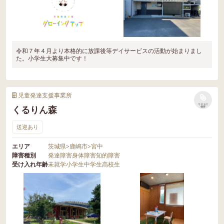
令和７年４月より本格的に放課後等デイサービスの活動が始まりまし
た。小学生大募集中です！
児童発達支援事業所
リストに
くるりん森
保存
送迎あり
エリア
茨城県
>
鹿嶋市
>
宮中
障害種別
発達障害
身体障害
知的障害
受け入れ年齢
未就学
小学生
中学生
高校生