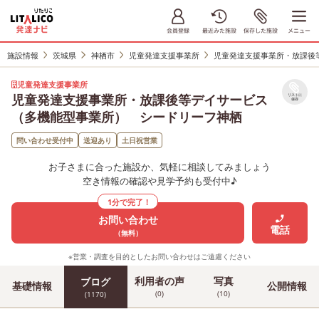
施設情報
茨城県
神栖市
児童発達支援事業所
児童発達支援事業所・放課後
児童発達支援事業所
児童発達支援事業所・放課後等デイサービス
リストに
保存
（多機能型事業所） シードリーフ神栖
問い合わせ受付中
送迎あり
土日祝営業
お子さまに合った施設か、気軽に相談してみましょう
空き情報の確認や見学予約も受付中♪
1分で完了！
お問い合わせ
電話
（無料）
※営業・調査を目的としたお問い合わせはご遠慮ください
利用者の声
写真
ブログ
基礎情報
公開情報
(0)
(10)
(1170)