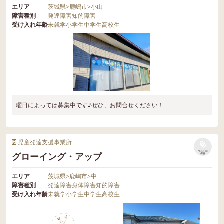
エリア
茨城県
>
鹿嶋市
>
小山
障害種別
発達障害
知的障害
受け入れ年齢
未就学
小学生
中学生
高校生
曜日によっては募集中です♪ぜひ、お問合せください！
児童発達支援事業所
リストに
グローイング・アップ
保存
エリア
茨城県
>
鹿嶋市
>
中
障害種別
発達障害
身体障害
知的障害
受け入れ年齢
未就学
小学生
中学生
高校生