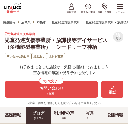
施設情報
茨城県
神栖市
児童発達支援事業所
児童発達支援事業所・放課後
児童発達支援事業所
児童発達支援事業所・放課後等デイサービス
リストに
保存
（多機能型事業所） シードリーフ神栖
問い合わせ受付中
送迎あり
土日祝営業
お子さまに合った施設か、気軽に相談してみましょう
空き情報の確認や見学予約も受付中♪
1分で完了！
お問い合わせ
電話
（無料）
※営業・調査を目的としたお問い合わせはご遠慮ください
利用者の声
写真
ブログ
基礎情報
公開情報
(0)
(10)
(1170)