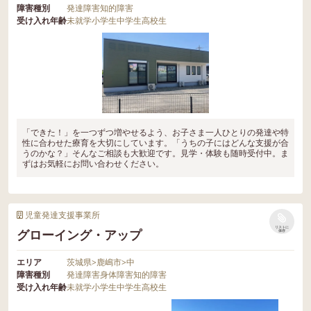
障害種別
発達障害
知的障害
受け入れ年齢
未就学
小学生
中学生
高校生
「できた！」を一つずつ増やせるよう、お子さま一人ひとりの発達や特
性に合わせた療育を大切にしています。「うちの子にはどんな支援が合
うのかな？」そんなご相談も大歓迎です。見学・体験も随時受付中。ま
ずはお気軽にお問い合わせください。
児童発達支援事業所
リストに
グローイング・アップ
保存
エリア
茨城県
>
鹿嶋市
>
中
障害種別
発達障害
身体障害
知的障害
受け入れ年齢
未就学
小学生
中学生
高校生