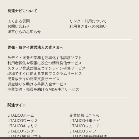
発達ナビについて
よくある質問
リンク・引用について
お問い合わせ
利用者さまへのお願い
運営からのお知らせ
児発・放デイ運営法人の皆さまへ
放デイ・児発の業務を効率化する請求ソフト
利用者募集や広報に役立つ情報発信サービス
スタッフ育成に役立つオンライン研修サービス
現場ですぐに使える支援プログラムサービス
児発放デイの開業支援サービス
資金繰りを助ける早期入金サービス
事業譲渡・売買を助けるM&A仲介サービス
関連サイト
LITALICOホーム
企業情報はこちら
LITALICOワークス
LITALICO仕事ナビ
LITALICOキャリア
LITALICOジュニア
LITALICOワンダー
LITALICOライフ
LITALICO教育ソフト
LITALICO発達特性検査