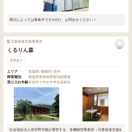
曜日によっては募集中です♪ぜひ、お問合せください！
児童発達支援事業所
リストに
くるりん森
保存
送迎あり
エリア
茨城県
>
鹿嶋市
>
宮中
障害種別
発達障害
身体障害
知的障害
受け入れ年齢
未就学
小学生
中学生
高校生
社会福祉法人美空野学園が運営する、多機能型事業所（児童発達支援&