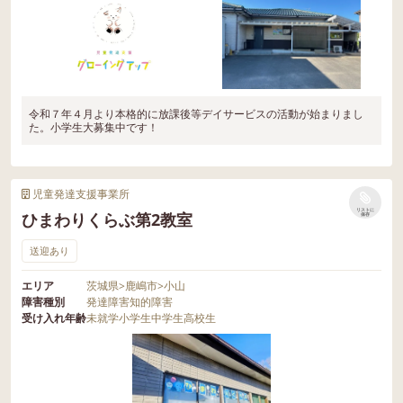
令和７年４月より本格的に放課後等デイサービスの活動が始まりまし
た。小学生大募集中です！
児童発達支援事業所
リストに
ひまわりくらぶ第2教室
保存
送迎あり
エリア
茨城県
>
鹿嶋市
>
小山
障害種別
発達障害
知的障害
受け入れ年齢
未就学
小学生
中学生
高校生