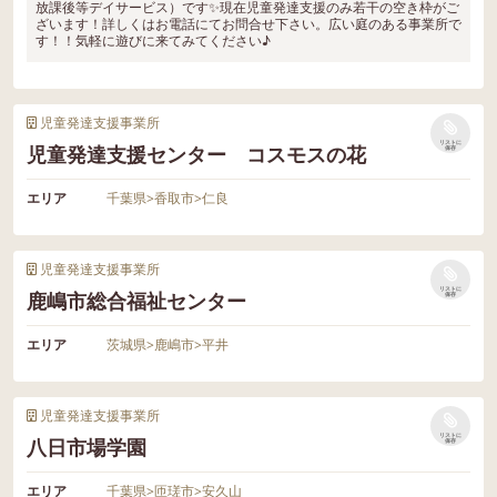
放課後等デイサービス）です✨現在児童発達支援のみ若干の空き枠がご
ざいます！詳しくはお電話にてお問合せ下さい。広い庭のある事業所で
す！！気軽に遊びに来てみてください♪
児童発達支援事業所
リストに
児童発達支援センター コスモスの花
保存
エリア
千葉県
>
香取市
>
仁良
児童発達支援事業所
リストに
鹿嶋市総合福祉センター
保存
エリア
茨城県
>
鹿嶋市
>
平井
児童発達支援事業所
リストに
八日市場学園
保存
エリア
千葉県
>
匝瑳市
>
安久山