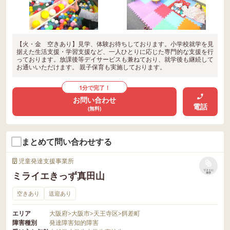
【火・金 空きあり】見学、体験お待ちしております。小学校就学を見
据えた生活支援・学習支援など、一人ひとりに応じた専門的な支援を行
っております。放課後等デイサービスも兼ねており、就学後も継続して
お通いいただけます。 親子保育も実施しております。
1分で完了！
お問い合わせ
電話
(無料)
まとめて問い合わせする
児童発達支援事業所
リストに
ミライエきっず真田山
保存
空きあり
送迎あり
エリア
大阪府
>
大阪市
>
天王寺区
>
餌差町
障害種別
発達障害
知的障害