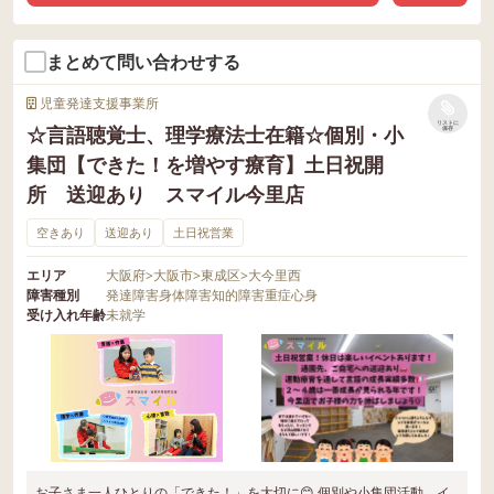
まとめて問い合わせする
児童発達支援事業所
リストに
☆言語聴覚士、理学療法士在籍☆個別・小
保存
集団【できた！を増やす療育】土日祝開
所 送迎あり スマイル今里店
空きあり
送迎あり
土日祝営業
エリア
大阪府
>
大阪市
>
東成区
>
大今里西
障害種別
発達障害
身体障害
知的障害
重症心身
受け入れ年齢
未就学
お子さま一人ひとりの「できた！」を大切に😊 個別や小集団活動、イ