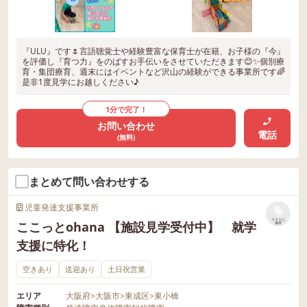
『ULU』です🌷言語聴覚士や経験豊富な保育士が在籍、お子様の『今』
を評価し『育つ力』をのばすお手伝いをさせていただきます😊✨個別療
育・集団療育、週末にはイベントなど沢山の経験ができる事業所です🌈
是非1度見学にお越しください♪
1分で完了！
お問い合わせ
電話
(無料)
まとめて問い合わせする
児童発達支援事業所
リストに
ここっとohana 【施設見学受付中】 就学
保存
支援に特化！
空きあり
送迎あり
土日祝営業
エリア
大阪府
>
大阪市
>
東成区
>
東小橋