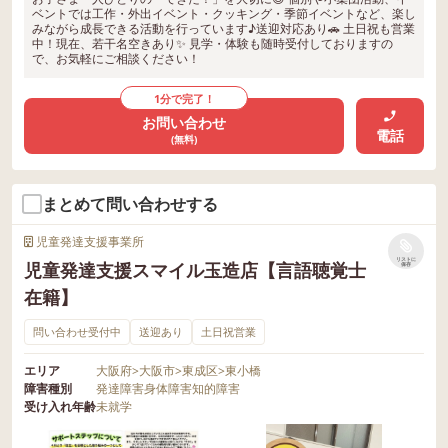
ベントでは工作・外出イベント・クッキング・季節イベントなど、楽し
みながら成長できる活動を行っています♪送迎対応あり🚗 土日祝も営業
中！現在、若干名空きあり✨ 見学・体験も随時受付しておりますの
で、お気軽にご相談ください！
1分で完了！
お問い合わせ
電話
(無料)
まとめて問い合わせする
児童発達支援事業所
リストに
児童発達支援スマイル玉造店【言語聴覚士
保存
在籍】
問い合わせ受付中
送迎あり
土日祝営業
エリア
大阪府
>
大阪市
>
東成区
>
東小橋
障害種別
発達障害
身体障害
知的障害
受け入れ年齢
未就学