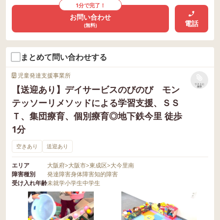
1分で完了！
お問い合わせ
電話
(無料)
まとめて問い合わせする
児童発達支援事業所
リストに
【送迎あり】デイサービスのびのび モン
保存
テッソーリメソッドによる学習支援、ＳＳ
Ｔ、集団療育、個別療育◎地下鉄今里 徒歩
1分
空きあり
送迎あり
エリア
大阪府
>
大阪市
>
東成区
>
大今里南
障害種別
発達障害
身体障害
知的障害
受け入れ年齢
未就学
小学生
中学生