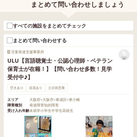
まとめて問い合わせしましょう
すべての施設をまとめてチェック
まとめて問い合わせする
児童発達支援事業所
リストに
ULU【言語聴覚士・公認心理師・ベテラン
保存
保育士が在籍！】【問い合わせ多数！見学
受付中♪】
空きあり
送迎あり
土日祝営業
エリア
大阪府
>
大阪市
>
東成区
>
東小橋
障害種別
発達障害
知的障害
受け入れ年齢
未就学
小学生
中学生
高校生