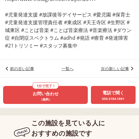
#児童発達支援 #放課後等デイサービス #愛児園 #保育士
#児童発達支援管理責任者 #東成区 #天王寺区 #生野区 #
城東区 #ことば音楽 #ことば音楽療法 #音楽療法 #ダウン
症 #自閉症スペクトラム #adhd #発語 #療育 #発達障害
#21トリソミー #スタッフ募集中
前の古い記事
一覧へ
次の新しい記事
1分で完了！
電話で聞く
お問い合わせ
050-3184-1891
（無料）
この施設を見ている人に
おすすめの施設です