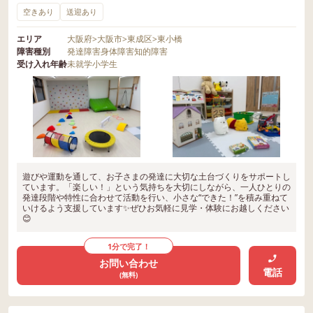
空きあり
送迎あり
エリア
大阪府
>
大阪市
>
東成区
>
東小橋
障害種別
発達障害
身体障害
知的障害
受け入れ年齢
未就学
小学生
遊びや運動を通して、お子さまの発達に大切な土台づくりをサポートし
ています。「楽しい！」という気持ちを大切にしながら、一人ひとりの
発達段階や特性に合わせて活動を行い、小さな“できた！”を積み重ねて
いけるよう支援しています✨ぜひお気軽に見学・体験にお越しください
😊
1分で完了！
お問い合わせ
電話
(無料)