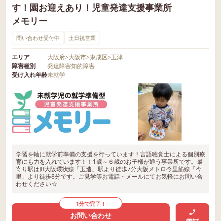
す！園お迎えあり！児童発達支援事業所
メモリー
問い合わせ受付中
土日祝営業
エリア
大阪府
>
大阪市
>
東成区
>
玉津
障害種別
発達障害
知的障害
受け入れ年齢
未就学
学習を軸に就学前準備の支援を行っています！言語聴覚士による個別療
育にも力を入れています！！1歳～６歳のお子様が通う事業所です。最
寄り駅はJR大阪環状線「玉造」駅より徒歩7分大阪メトロ今里筋線「今
里」より徒歩8分です。ご見学等お電話・メールにてお気軽にお問い合
わせください☆
1分で完了！
お問い合わせ