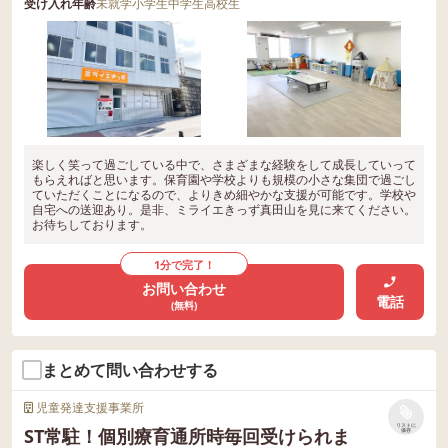
受け入れ年齢
未就学
小学生
中学生
高校生
楽しく笑って過ごしている中で、さまざまな経験をして成長していって
もらえればと思います。保育園や学校よりも規模の小さな集団で過ごし
ていただくことになるので、よりきめ細やかな支援が可能です。学校や
自宅への送迎あり。是非、ミライエきっず真田山を見に来てください。
お待ちしております。
1分で完了！
お問い合わせ
電話
(無料)
まとめて問い合わせする
児童発達支援事業所
リストに
ST常駐！個別療育通所時毎回受けられま
保存