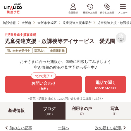
施設情報
大阪府
大阪市東成区
児童発達支援事業所
児童発達支援・放課後
児童発達支援事業所
児童発達支援・放課後等デイサービス 愛児園
リストに
保存
問い合わせ受付中
送迎あり
土日祝営業
お子さまに合った施設か、気軽に相談してみましょう
空き情報の確認や見学予約も受付中♪
1分で完了！
電話で聞く
お問い合わせ
050-3184-1891
（無料）
※営業・調査を目的としたお問い合わせはご遠慮ください
利用者の声
写真
ブログ
基礎情報
(7)
(8)
(101)
前の古い記事
一覧へ
次の新しい記事