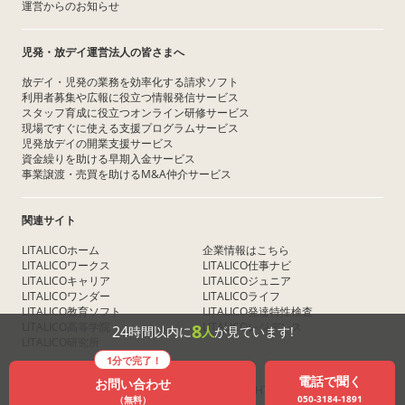
運営からのお知らせ
児発・放デイ運営法人の皆さまへ
放デイ・児発の業務を効率化する請求ソフト
利用者募集や広報に役立つ情報発信サービス
スタッフ育成に役立つオンライン研修サービス
現場ですぐに使える支援プログラムサービス
児発放デイの開業支援サービス
資金繰りを助ける早期入金サービス
事業譲渡・売買を助けるM&A仲介サービス
関連サイト
LITALICOホーム
企業情報はこちら
LITALICOワークス
LITALICO仕事ナビ
LITALICOキャリア
LITALICOジュニア
LITALICOワンダー
LITALICOライフ
LITALICO教育ソフト
LITALICO発達特性検査
LITALICO高等学院
LITALICOレジデンス
8
24
時間以内に
人
が見ています!
LITALICO研究所
1分で完了！
電話で聞く
お問い合わせ
COPYRIGHT © LITALICO Inc. ALL RIGHTS RESERVED
050-3184-1891
（無料）