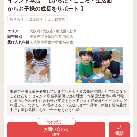
イランド本店 【からだ・こころ・生活面
からお子様の成長をサポート 】
空きあり
送迎あり
土日祝営業
エリア
大阪府
>
大阪市
>
東成区
>
玉津
障害種別
発達障害
身体障害
知的障害
受け入れ年齢
未就学
小学生
中学生
高校生
現在ご利用児童を募集しています✨お子さまの発達や関わりで気になる
ことはありませんか？😊当事業所では心理士・作業療法士等の専門職
が連携しそれぞれに合わせた支援を行っています🌈療育やイベントなど
を通して、できた！を増やせるよう支援します✨見学・体験も随時受付
中です🌸お気軽にお問い合わせください😊
1分で完了！
お問い合わせ
電話
(無料)