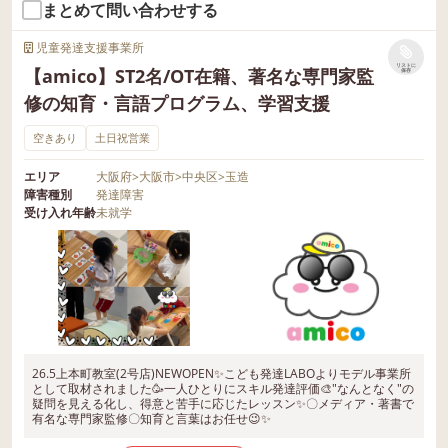
まとめて問い合わせする
児童発達支援事業所
リストに
【amico】ST2名/OT在籍、著名な専門家監
保存
修の知育・言語プログラム、学習支援
空きあり
土日祝営業
エリア
大阪府
>
大阪市
>
中央区
>
玉造
障害種別
発達障害
受け入れ年齢
未就学
26.5上本町教室(2号店)NEWOPEN✨こども発達LABOよりモデル事業所
として取材されました🥳一人ひとりにスキル発達評価🎨"なんとなく"の
疑問を見える化し、得意と苦手に応じたレッスン✨〇メディア・著書で
有名な専門家監修〇知育と言葉はお任せ😉✨