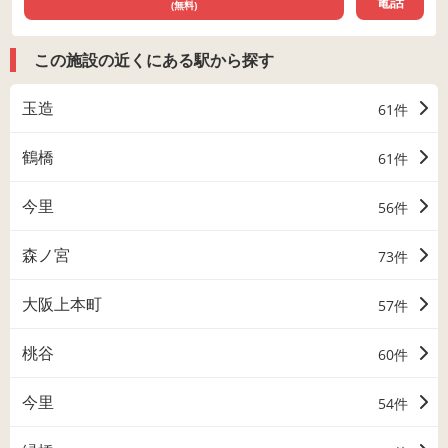
電話
(無料)
この施設の近くにある駅から探す
玉造
61件
鶴橋
61件
今里
56件
森ノ宮
73件
大阪上本町
57件
桃谷
60件
今里
54件