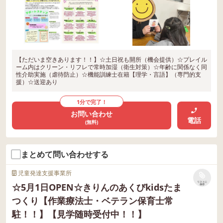
【ただいま空きあります！！】☆土日祝も開所（機会提供）☆プレイル
ーム内はクリーン・リフレで常時加湿（衛生対策）☆年齢に関係なく同
性介助実施（虐待防止）☆機能訓練士在籍【理学・言語】（専門的支
援）☆送迎あり
1分で完了！
お問い合わせ
電話
(無料)
まとめて問い合わせする
児童発達支援事業所
リストに
☆5月1日OPEN☆きりんのあくびkidsたま
保存
つくり【作業療法士・ベテラン保育士常
駐！！】【見学随時受付中！！】