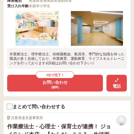
障害種別
発達障害
身体障害
知的障害
受け入れ年齢
未就学
小学生
作業療法士、理学療法士、幼稚園教諭、教員等、専門的な知識を持った
職員が多く在籍しており、作業療育、運動療育、ライフスキルトレーニ
ングを行っております♪詳細はお問い合わせ下さい☆
1分で完了！
お問い合わせ
電話
(無料)
まとめて問い合わせする
児童発達支援事業所
リストに
作業療法士・心理士・保育士が連携！ ジョ
保存