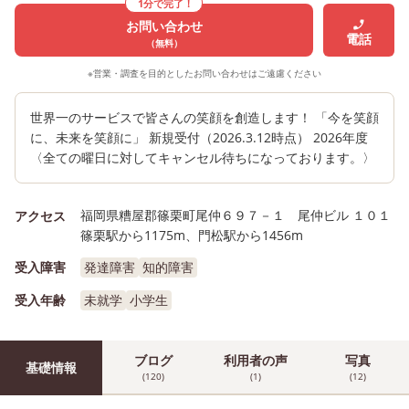
1分で完了！
お問い合わせ
電話
（無料）
※営業・調査を目的としたお問い合わせはご遠慮ください
世界一のサービスで皆さんの笑顔を創造します！ 「今を笑顔
に、未来を笑顔に」 新規受付（2026.3.12時点） 2026年度
〈全ての曜日に対してキャンセル待ちになっております。〉
福岡県糟屋郡篠栗町尾仲６９７－１ 尾仲ビル １０１
アクセス
篠栗駅から1175m、門松駅から1456m
受入障害
発達障害
知的障害
受入年齢
未就学
小学生
ブログ
利用者の声
写真
基礎情報
(120)
(1)
(12)