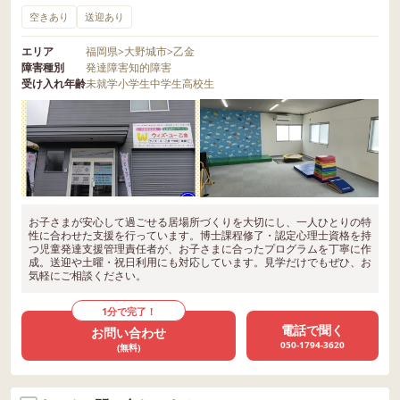
空きあり
送迎あり
エリア
福岡県
>
大野城市
>
乙金
障害種別
発達障害
知的障害
受け入れ年齢
未就学
小学生
中学生
高校生
お子さまが安心して過ごせる居場所づくりを大切にし、一人ひとりの特
性に合わせた支援を行っています。博士課程修了・認定心理士資格を持
つ児童発達支援管理責任者が、お子さまに合ったプログラムを丁寧に作
成。送迎や土曜・祝日利用にも対応しています。見学だけでもぜひ、お
気軽にご相談ください。
1分で完了！
電話で聞く
お問い合わせ
050-1794-3620
(無料)