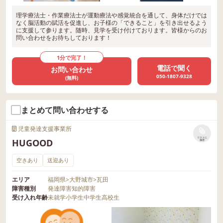
理学療法士・作業療法士が運動療法や感覚統合を通して、身体だけでは
なく脳活動の賦活を促進し、お子様の「できること」を引き出せるよう
に支援して参ります。随時、見学を受け付けております。皆様からのお
問い合わせをお待ちしております！
1分で完了！
電話で聞く
お問い合わせ
050-1807-9328
(無料)
まとめて問い合わせする
児童発達支援事業所
リストに
HUGOOD
保存
空きあり
送迎あり
エリア
福岡県
>
大野城市
>
瓦田
障害種別
発達障害
知的障害
受け入れ年齢
未就学
小学生
中学生
高校生