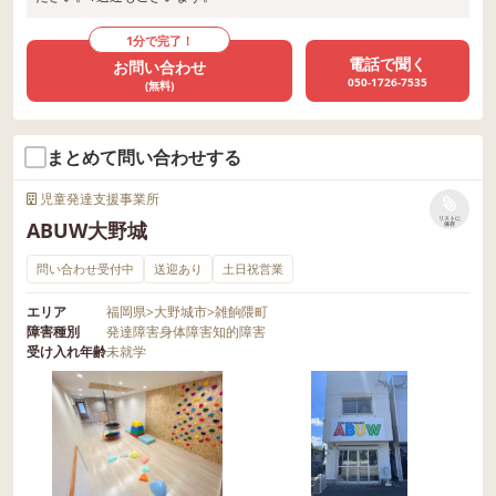
1分で完了！
電話で聞く
お問い合わせ
050-1726-7535
(無料)
まとめて問い合わせする
児童発達支援事業所
リストに
ABUW大野城
保存
問い合わせ受付中
送迎あり
土日祝営業
エリア
福岡県
>
大野城市
>
雑餉隈町
障害種別
発達障害
身体障害
知的障害
受け入れ年齢
未就学