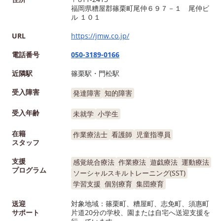
福岡県糟屋郡篠栗町尾仲６９７－１ 尾仲ビ
ル １０１
URL
https://jmw.co.jp/
電話番号
050-3189-0166
近隣駅
篠栗駅・門松駅
受入障害
発達障害
知的障害
受入年齢
未就学
小学生
在籍
作業療法士
看護師
児童指導員
スタッフ
支援
感覚統合療法
作業療法
遊戯療法
運動療法
プログラム
ソーシャルスキルトレーニング(SST)
学習支援
個別療育
集団療育
送迎
対象地域：篠栗町、糟屋町、志免町、須惠町
サポート
片道20分の学校、園または自宅へ送迎支援を