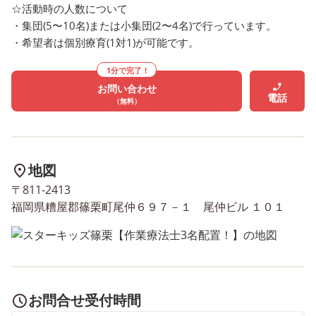
☆活動時の人数について
lUGNe/view?usp=drive_link
・集団(5〜10名)または小集団(2〜4名)で行っています。
・希望者は個別療育(1対1)が可能です。
1分で完了！
お問い合わせ
電話
（無料）
地図
〒811-2413
福岡県糟屋郡篠栗町尾仲６９７－１ 尾仲ビル １０１
お問合せ受付時間