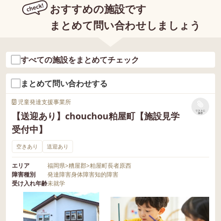
おすすめの施設です
まとめて問い合わせしましょう
すべての施設をまとめてチェック
まとめて問い合わせする
児童発達支援事業所
リストに
【送迎あり】chouchou粕屋町【施設見学
保存
受付中】
空きあり
送迎あり
エリア
福岡県
>
糟屋郡
>
粕屋町長者原西
障害種別
発達障害
身体障害
知的障害
受け入れ年齢
未就学