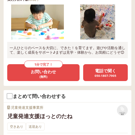
一人ひとりのペースを大切に、できた！を育てます。遊びや活動を通し
て、楽しく成長をサポート♪まずは見学・体験から、お気軽にどうぞ😊
1分で完了！
電話で聞く
お問い合わせ
050-1807-7905
(無料)
まとめて問い合わせする
児童発達支援事業所
リストに
児童発達支援ほっとのたね
保存
空きあり
送迎あり