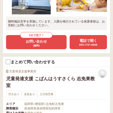
随時施設見学を実施しています。入園を検討されている保護者様は、お
気軽にお問い合わせください。
1分で完了！
電話で聞く
お問い合わせ
050-1721-0068
(無料)
まとめて問い合わせする
児童発達支援事業所
リストに
児童発達支援 こぱんはうすさくら 志免東教
保存
室
空きあり
送迎あり
土日祝営業
エリア
福岡県
>
糟屋郡
>
志免町志免東
障害種別
発達障害
身体障害
知的障害
受け入れ年齢
未就学
小学生