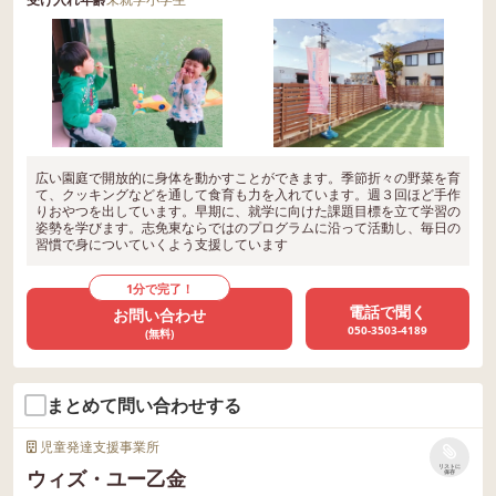
広い園庭で開放的に身体を動かすことができます。季節折々の野菜を育
て、クッキングなどを通して食育も力を入れています。週３回ほど手作
りおやつを出しています。早期に、就学に向けた課題目標を立て学習の
姿勢を学びます。志免東ならではのプログラムに沿って活動し、毎日の
習慣で身についていくよう支援しています
1分で完了！
電話で聞く
お問い合わせ
050-3503-4189
(無料)
まとめて問い合わせする
児童発達支援事業所
リストに
ウィズ・ユー乙金
保存