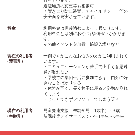
行っています。
送迎場所の変更等も相談可
＊置き去り防止装置、チャイルドシート等の
安全面を充実させています。
料金
利用料金は世帯諸欲によって異なります。
利用料金とは別におやつ代50円/回かかりま
す。
その他イベント参加費、施設入場料など
現在の利用者
一例ですがこんなお悩みの方がご利用されて
(障害別)
います。
・コミュニケーションが苦手で上手く意思疎
通が取れない
・学校での集団生活に参加できず、自分の好
きなことばかりする
・体幹が弱く、長く椅子に座ると姿勢が崩れ
てしまう
・じっとできずソワソワしてしまう等々
現在の利用者
児童発達支援：未就学児（1歳半）～6歳
(年齢別)
放課後等デイサービス：小学1年生～6年生