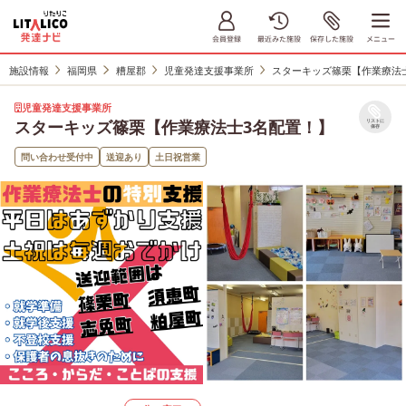
施設情報
福岡県
糟屋郡
児童発達支援事業所
スターキッズ篠栗【作業療法
児童発達支援事業所
スターキッズ篠栗【作業療法士3名配置！】
リストに
保存
問い合わせ受付中
送迎あり
土日祝営業