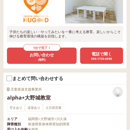
子供たちの楽しい・やってみたいを一番に考える療育。楽しいからこそ
伸びる療育環境の構築を目指します。
1分で完了！
電話で聞く
お問い合わせ
050-1720-6698
(無料)
まとめて問い合わせする
児童発達支援事業所
リストに
alpha+大野城教室
保存
空きあり
送迎あり
土日祝営業
エリア
福岡県
>
大野城市
>
川久保
障害種別
発達障害
身体障害
知的障害
受け入れ年齢
未就学