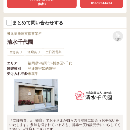
050-1784-6224
(無料)
まとめて問い合わせする
児童発達支援事業所
リストに
清水千代園
保存
空きあり
送迎あり
土日祝営業
エリア
福岡県
>
福岡市
>
博多区
>
千代
障害種別
発達障害
知的障害
受け入れ年齢
未就学
「立腰教育」x「療育」でお子さまが自らの可能性に出会うお手伝いを
いたします。参加を悩まれている方も、是非一度施設見学にいらしてく
ださい。※送迎もございます。