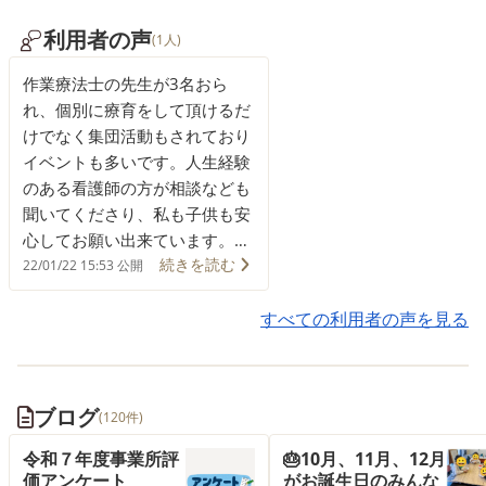
利用者の声
(1人)
作業療法士の先生が3名おら
れ、個別に療育をして頂けるだ
けでなく集団活動もされており
イベントも多いです。人生経験
のある看護師の方が相談なども
聞いてくださり、私も子供も安
心してお願い出来ています。た
続きを読む
だあまり目立たないので場所が
22/01/22 15:53 公開
分かりにくいのです。最初は迷
いました。お電話して行かれる
すべての利用者の声を見る
事をお勧めします。
ブログ
(120件)
令和７年度事業所評
🎂10月、11月、12月
価アンケート
がお誕生日のみんな