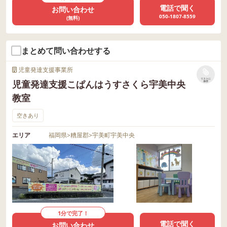
電話で聞く
お問い合わせ
050-1807-8559
(無料)
まとめて問い合わせする
児童発達支援事業所
リストに
児童発達支援こぱんはうすさくら宇美中央
保存
教室
空きあり
エリア
福岡県
>
糟屋郡
>
宇美町宇美中央
1分で完了！
電話で聞く
お問い合わせ