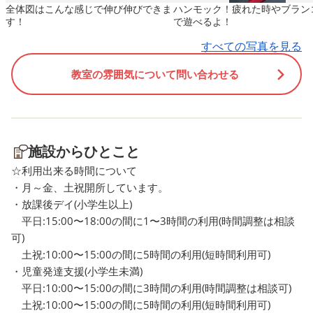
全体図はこんな感じで伸び伸びできま
ハンモック！疲れた時やブラン
イサービス
てくれる事をスタッフ一
す！
で遊べるよ！
https://drive.google.com/file/d/1BRGnQMSAJLQuigpTUiU
ってます！ . そして補足
すべての写真を見る
voWV/view?usp=drive_link .
が、少しケーキの見栄え
保護者様からの評価 児童発達
寂しさを感じたので次回
教室の雰囲気について問い合わせる
支援
もう少し豪華にしていこ
https://drive.google.com/file/d/1PKFUhxaRkbDJbajx7Ywj
なとも思います😂 スタ
0k5HwCtBb/view?
ッズでは見学やご相談事
usp=drive_link . 放課後等デ
時受け付けております！ 
施設からひとこと
イサービス
療育の事でご相談があり
https://drive.google.com/file/d/1gvpAJxSFGYWWeIWh-
たらいつでもご連絡くだ
☆利用出来る時間について
keJ9m9clXVpW0xx/view?
い！ ＊ ありがたいお話で
・月～金、土祝開所しています。
・放課後デイ(小学生以上)
usp=drive_link . 事業所にお
在定員の方が上限に達し
平日:15:00〜18:00の間に1〜3時間の利用(時間調整は相談
ける自己評価総括表(児発)
あります！ 利用や見学を
可)
https://drive.google.com/file/d/1PLi68IFT1N_Qafs65NK5
討の方はお早めにご連絡
土祝:10:00〜15:00の間に5時間の利用(短時間利用可)
usp=drive_link . 事業所にお
さい！
・児童発達支援(小学生未満)
ける自己評価総括表(放デイ)
平日:10:00〜15:00の間に3時間の利用(時間調整は相談可)
https://drive.google.com/file/d/11-
土祝:10:00〜15:00の間に5時間の利用(短時間利用可)
8dTUYn9nliYJaRtbxP9dgZbI-