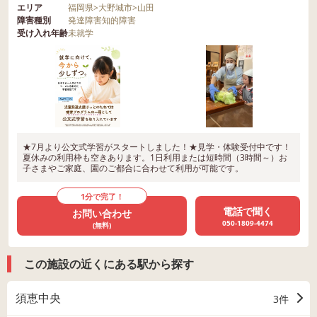
エリア
福岡県
>
大野城市
>
山田
障害種別
発達障害
知的障害
受け入れ年齢
未就学
★7月より公文式学習がスタートしました！★見学・体験受付中です！
夏休みの利用枠も空きあります。1日利用または短時間（3時間～）お
子さまやご家庭、園のご都合に合わせて利用が可能です。
1分で完了！
電話で聞く
お問い合わせ
050-1809-4474
(無料)
この施設の近くにある駅から探す
須恵中央
3件