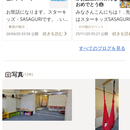
おめでとう🎂
お世話になります。スターキ
みなさんこんにちは！ . 
ッズ・SASAGURIです。 . い
はスターキッズSASAGUR
つも変わらずスターキッズ
お誕生日パーティーをし
教室の毎日
その他のイベント
SASAGURIをご利用いただき
た！ . 今回の主役は10.11.
続きを読む
続きを読
26/04/20 03:56 公開
25/11/20 05:21 公開
誠に感謝しております。 . 令
月生まれのお友達です！ .
和７年度の事業所評価につい
まれてきてから一年間を
すべてのブログを見る
て保護者様・職員アンケート
迎えられてとてもおめで
を実施しました。 . ご協力さ
い！ . ケーキを準備しチ
れた皆様ありがとうございま
ペンでデコレーションし
写真
(12件)
した。下記のURLから詳細が
ーキをみんなで食べて「
閲覧できます。 . 今後もより
しい」と言ってくれまし
良いスターキッズになれるよ
. 改めてお誕生日おめでと
うに日々精進していきますの
ございました！ . まだフ
でよろしくお願いします。 .
ングのお友達もいますが
自己評価結果 児童発達支援
んなことは関係ありませ
https://drive.google.com/file/d/1t65FS0a2eHA2ZZT_rEsY
ね！ . また来年もお祝い
usp=drive_link . 放課後等デ
るように健やかに育って