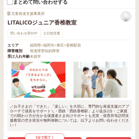
まとめて問い合わせする
児童発達支援事業所
リストに
LITALICOジュニア香椎教室
保存
問い合わせ受付中
土日祝営業
エリア
福岡県
>
福岡市
>
東区
>
香椎駅前
障害種別
発達障害
知的障害
受け入れ年齢
未就学
／お子さまの「できた」「楽しい」を大切に、専門的な発達支援のアプ
ローチで成長をサポート＼・西鉄「西鉄香椎駅」より徒歩2分・ご家庭
での関わり方が分かる保護者さま向けサポートも充実・保育所等訪問支
援教室の空き状況や無料体験については、以下よりお問い合わせくださ
い！
1分で完了！