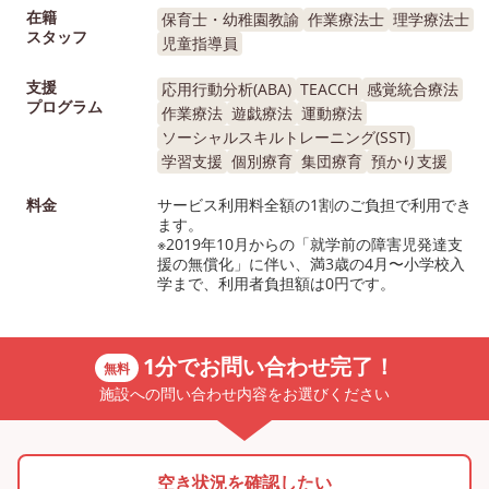
在籍
保育士・幼稚園教諭
作業療法士
理学療法士
スタッフ
児童指導員
支援
応用行動分析(ABA)
TEACCH
感覚統合療法
プログラム
作業療法
遊戯療法
運動療法
ソーシャルスキルトレーニング(SST)
学習支援
個別療育
集団療育
預かり支援
料金
サービス利用料全額の1割のご負担で利用でき
ます。
※2019年10月からの「就学前の障害児発達支
援の無償化」に伴い、満3歳の4月〜小学校入
学まで、利用者負担額は0円です。
1分でお問い合わせ完了！
無料
施設への問い合わせ内容をお選びください
空き状況を確認したい