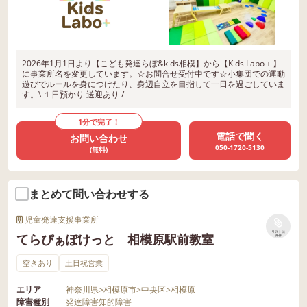
2026年1月1日より【こども発達らぼ&kids相模】から【Kids Labo＋】
に事業所名を変更しています。☆お問合せ受付中です☆小集団での運動
遊びでルールを身につけたり、身辺自立を目指して一日を過ごしていま
す。\ １日預かり 送迎あり /
1分で完了！
電話で聞く
お問い合わせ
050-1720-5130
(無料)
まとめて問い合わせする
児童発達支援事業所
リストに
てらぴぁぽけっと 相模原駅前教室
保存
空きあり
土日祝営業
エリア
神奈川県
>
相模原市
>
中央区
>
相模原
障害種別
発達障害
知的障害