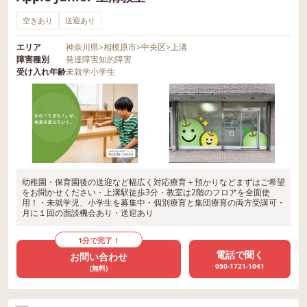
空きあり
送迎あり
エリア
神奈川県
>
相模原市
>
中央区
>
上溝
障害種別
発達障害
知的障害
受け入れ年齢
未就学
小学生
幼稚園・保育園後の送迎など幅広く対応療育＋預かりなどまずはご希望
をお聞かせください・上溝駅徒歩3分・教室は2階のフロアを全面使
用！・未就学児、小学生を募集中・個別療育と集団療育の両方受講可・
月に１回の面談機会あり・送迎あり
1分で完了！
電話で聞く
お問い合わせ
050-1721-1041
(無料)