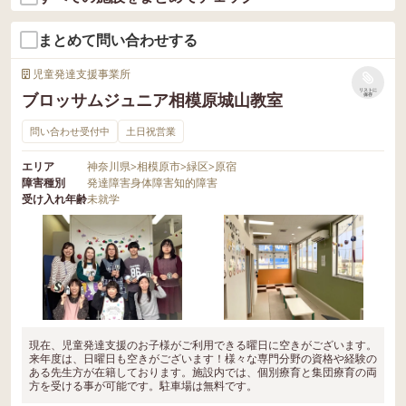
まとめて問い合わせする
児童発達支援事業所
リストに
ブロッサムジュニア相模原城山教室
保存
問い合わせ受付中
土日祝営業
エリア
神奈川県
>
相模原市
>
緑区
>
原宿
障害種別
発達障害
身体障害
知的障害
受け入れ年齢
未就学
現在、児童発達支援のお子様がご利用できる曜日に空きがございます。
来年度は、日曜日も空きがございます！様々な専門分野の資格や経験の
ある先生方が在籍しております。施設内では、個別療育と集団療育の両
方を受ける事が可能です。駐車場は無料です。