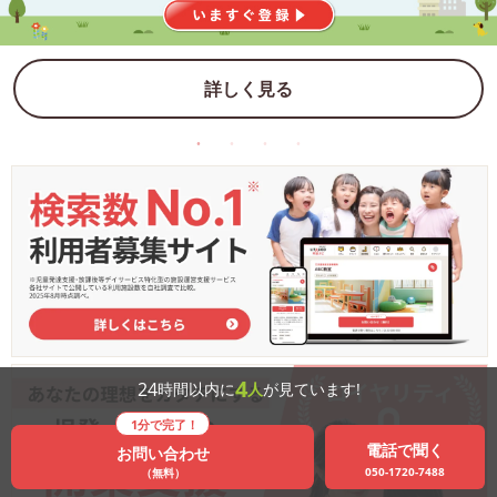
詳しく見る
4
24
時間以内に
人
が見ています!
1分で完了！
電話で聞く
お問い合わせ
050-1720-7488
（無料）