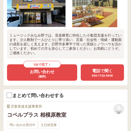
ミュージックみなみ野では、音楽療育に特化した小集団支援を行ってい
ます。少人数制で一人ひとりに寄り添い、言葉・社会性・情緒・運動面
の成長を楽しく支えます。日野市多摩平で培った実績とノウハウを活か
しています。初めての方も安心してご参加ください。お気軽にどうぞ。
ご連絡ください。
1分で完了！
電話で聞く
お問い合わせ
050-1726-5848
(無料)
まとめて問い合わせする
児童発達支援事業所
リストに
コペルプラス 相模原教室
保存
問い合わせ受付中
土日祝営業