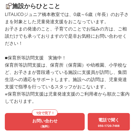
施設からひとこと
集！ LITALICOジュニア橋本教
ことも必要になります。 
室では、2024年度4月からの
すが、お家の中や外出時
LITALICOジュニア橋本教室では、0歳～6歳（年長）のお子さ
ご利用者さまを募集していま
「ちょっと早くしてほし
まを対象とした児童発達支援をおこなっています。
お子さまの発達のこと、子育てのことでお悩みの方は、ご相
す。 興味のある方は、ぜひ一
「こっちを見てほしい」
談だけでも承っておりますので是非お気軽にお問い合わせく
度お問い合わせください。
カウントしてみてくださ
ださい！
やり方が分からない方や
他の声掛けなどが気にな
■保育所等訪問支援 実施中！
は、いつでもスタッフへ
保育所等訪問支援は、保育所（保育園）や幼稚園、小学校な
掛けください！ ◆2024
ど、お子さまが普段通っている施設に支援員が訪問し、集団
度 ご利用者さま募集！
生活への適応をサポートします。施設への訪問は、児童発達
LITALICOジュニア橋本教
支援で指導を行っているスタッフがおこないます。
は、ご利用者さまを募集
※保育所等訪問支援は児童発達支援のご利用者から順次ご案内
います。 興味のある方は
しております。
ひ一度お問い合わせくだ
い。
1分で完了！
電話で聞く
お問い合わせ
050-1720-7488
（無料）