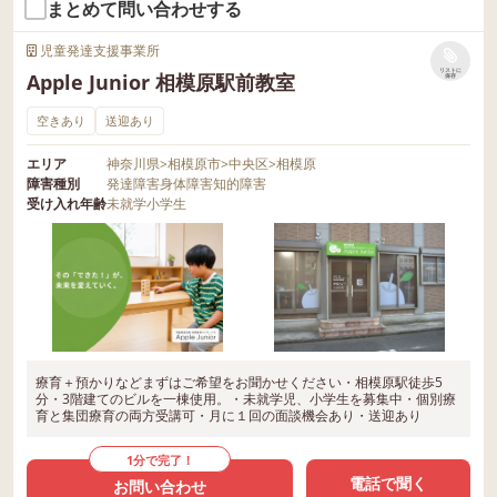
まとめて問い合わせする
児童発達支援事業所
リストに
Apple Junior 相模原駅前教室
保存
空きあり
送迎あり
エリア
神奈川県
>
相模原市
>
中央区
>
相模原
障害種別
発達障害
身体障害
知的障害
受け入れ年齢
未就学
小学生
療育＋預かりなどまずはご希望をお聞かせください・相模原駅徒歩5
分・3階建てのビルを一棟使用。・未就学児、小学生を募集中・個別療
育と集団療育の両方受講可・月に１回の面談機会あり・送迎あり
1分で完了！
電話で聞く
お問い合わせ