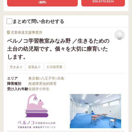
050-3173-8224
(無料)
まとめて問い合わせする
児童発達支援事業所
リストに
ベルノコ学習教室みなみ野 ／生きるための
保存
土台の幼児期です。個々を大切に療育いた
します。
空きあり
送迎あり
土日祝営業
エリア
東京都
>
八王子市
>
兵衛
障害種別
発達障害
知的障害
受け入れ年齢
未就学
小学生