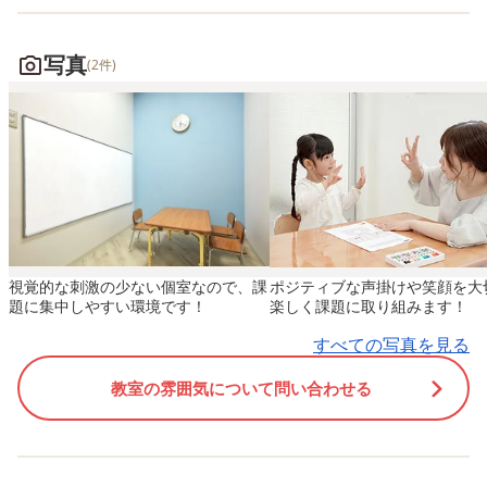
見ること、ゲーム ■一言 管理
ント』についてお話しし
者として、通所されるお子様
す。 教室内では、片づけ
写真
(2件)
や保護者様が安心して通い、
面やお子様がお椅子に座
困ったことがあれば気兼ねな
での間に 10カウント「い
くご相談いただける環境作り
ち、にー、さーん、、、
を大切としております。 福祉
どと伝えています。 その
サービスは使用することへの
先生が話したい時や前を
葛藤や制度の複雑さもあるた
ほしい時にもカウントを
め、ご利用開始検討の段階で
います。 10カウントをす
ご不安なこと、ご不明なこと
と、「急がないと！」と
視覚的な刺激の少ない個室なので、課
ポジティブな声掛けや笑顔を大
があればご相談ください。
が早くなったり、 突然の
題に集中しやすい環境です！
楽しく課題に取り組みます！
LITALICOジュニア橋本教室で
ントに「なになに？」と
すべての写真を見る
は、スタッフ一同、お子さま
を持ち、注目を向けやす
やご家族が快適に過ごせるよ
ります。 単純にカウント
教室の雰囲気について問い合わせる
う努めています。 気になるこ
いるだけでは、お子さま
とがあれば、小さなことでも
動が増え続けることは難
気軽に相談してくださいね！
ので、その他の声掛けや
◆2024年度 ご利用者さま募
さまの周りの環境を調整