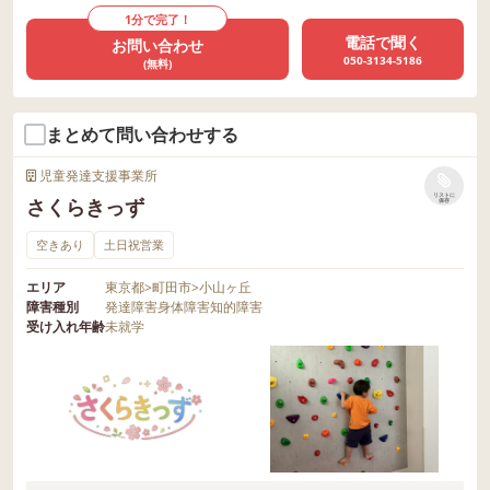
1分で完了！
電話で聞く
お問い合わせ
050-3134-5186
(無料)
まとめて問い合わせする
児童発達支援事業所
リストに
さくらきっず
保存
空きあり
土日祝営業
エリア
東京都
>
町田市
>
小山ヶ丘
障害種別
発達障害
身体障害
知的障害
受け入れ年齢
未就学