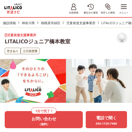
施設情報
神奈川県
相模原市緑区
児童発達支援事業所
LITALICOジュニア
児童発達支援事業所
LITALICOジュニア橋本教室
リストに
保存
空きあり
土日祝営業
1分で完了！
電話で聞く
お問い合わせ
050-1720-7488
（無料）