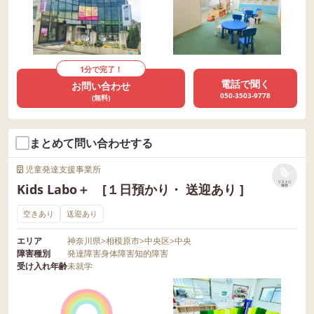
1分で完了！
電話で聞く
お問い合わせ
050-3503-9778
(無料)
まとめて問い合わせする
児童発達支援事業所
リストに
Kids Labo＋ [１日預かり・ 送迎あり ]
保存
空きあり
送迎あり
エリア
神奈川県
>
相模原市
>
中央区
>
中央
障害種別
発達障害
身体障害
知的障害
受け入れ年齢
未就学