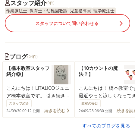
スタッフ紹介
(0件)
作業療法士
保育士・幼稚園教諭
児童指導員
理学療法士
スタッフについて問い合わせる
ブログ
(54件)
【橋本教室スタッフ
【10カウントの魔
紹介⑧】
法？】
こんにちは！LITALICOジュニ
こんにちは！ 橋本教室で
ア橋本教室です。 引き続き、
最近やっと涼しくなって
橋本教室のスタッフ紹介をい
したね。 9月の終わりで
スタッフ紹介
教室の毎日
たします！ エントリーNO.9
一瞬で終わってしまうの
続きを読む
続きを読
24/09/30 00:12 公開
24/09/28 06:30 公開
はこちらのスタッフです！ ■
ょうか....。 少しでも「○
名前 佐野隆弘（さの たかひ
秋」は堪能したいもので
すべてのブログを見る
ろ）先生 ■好きなこと 映画を
ね。 さて、今回は『10