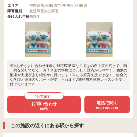
エリア
神奈川県
>
相模原市
>
中央区
>
相模原
障害種別
発達障害
知的障害
受け入れ年齢
未就学
🐻‍❄️お子さまに合わせ柔軟な対応FC教室ならではの自由度の高さで、画
一的な関りでなく、お子さまの特性に合わせた対応がしやすく、個別の
配慮や支援がより細やかに行います！単なる療育支援ではなく、総合的
な学びと発達のサポートが受けられます♪随時無料体験レッスンを受け
付けています♪
1分で完了！
電話で聞く
お問い合わせ
050-3184-3718
(無料)
この施設の近くにある駅から探す