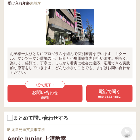
受け入れ年齢
未就学
お子様一人ひとりにプログラムを組んで個別療育を行います。１クー
ル、マンツーマン環境の下、個別と小集団療育内容行います。明るく、
楽しく、笑顔で、丁寧に、しっかり着実に社会に適応、応用できる実践
的な療育をしていきます。どんな小さなことでも、まずはお問い合わせ
ください。
1分で完了！
電話で聞く
お問い合わせ
050-3623-1662
(無料)
まとめて問い合わせする
児童発達支援事業所
リストに
Apple Junior 上溝教室
保存