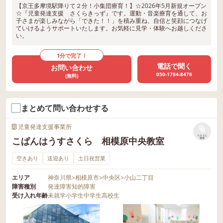
【京王多摩境駅降りて２分！小集団療育！】☆2026年5月新規オープン
☆『児童発達支援 さくらきっず』です。運動・音楽療育を通して、お
子さまが楽しみながら「できた！！」を積み重ね、自信と笑顔につなげ
ていけるようサポートいたします。お気軽に見学・体験へお越しくださ
い。
1分で完了！
電話で聞く
お問い合わせ
050-1784-8476
(無料)
まとめて問い合わせする
児童発達支援事業所
リストに
こぱんはうすさくら 相模原中央教室
保存
空きあり
送迎あり
土日祝営業
エリア
神奈川県
>
相模原市
>
中央区
>
小山二丁目
障害種別
発達障害
知的障害
受け入れ年齢
未就学
小学生
中学生
高校生