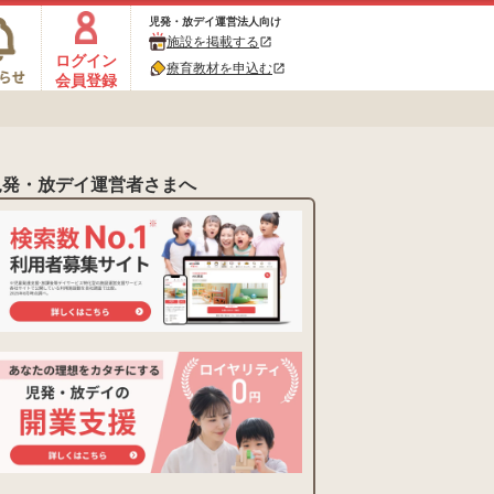
児発・放デイ運営法人向け
施設を掲載する
open_in_new
ログイン
療育教材を申込む
open_in_new
会員登録
児発・放デイ運営者さまへ