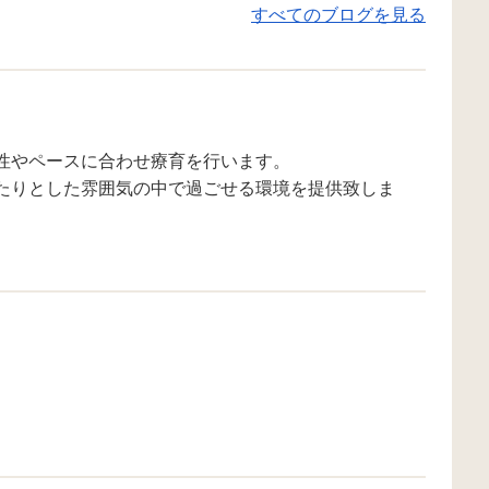
すべてのブログを見る
ということで、子どもたちが製作
を頑張っておりますよ～😊 作って
いるのは…ジャックオランタン
😯！？？ ハロウィンらしいですね
🎵✨ 子どもたちも、一人ひとり違
う作品を作っていて、見ていてと
性やペースに合わせ療育を行います。
ても楽しくなってきます👻 みんな
たりとした雰囲気の中で過ごせる環境を提供致しま
最後まで頑張って作り上げようね
👍 それでは皆様、ごきげんよう😁