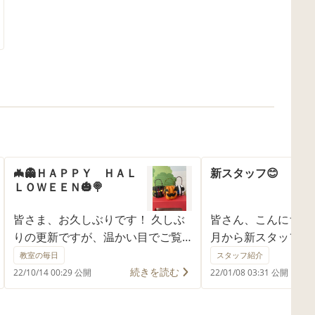
🦇👻ＨＡＰＰＹ ＨＡＬ
新スタッフ😊
ＬＯＷＥＥＮ🎃🍭
皆さま、お久しぶりです！ 久しぶ
皆さん、こんにちは
りの更新ですが、温かい目でご覧
月から新スタッフが
になって行ってください😭 頻繁に
した！！ 作業療法
教室の毎日
スタッフ紹介
ブログにのせるようにしますの
てます😍 今年から
続きを読む
22/10/14 00:29 公開
22/01/08 03:31 公開
で、皆様何卒、宜しくお願い致し
力を入れていこうと
ます。 そろそろハロウィンが近い
す♬ よろしくお願