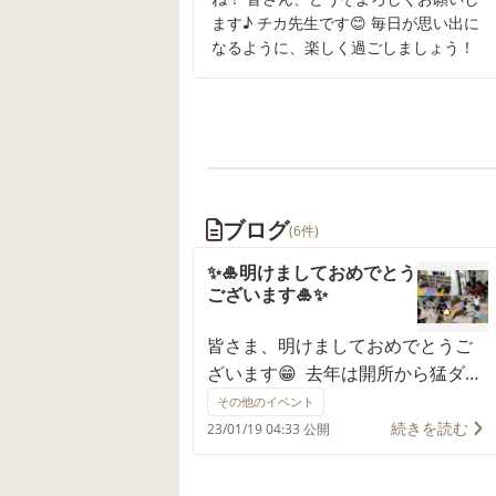
ます♪ チカ先生です😊 毎日が思い出に
なるように、楽しく過ごしましょう！
ブログ
(6件)
✨🎍明けましておめでとう
ございます🎍✨
皆さま、明けましておめでとうご
ざいます😁 去年は開所から猛ダッ
シュで、バタバタして、皆様のお
その他のイベント
かげで良い意味で忙しい年を過ご
続きを読む
23/01/19 04:33 公開
させていただきました😍 誠にあり
がとうございました🫡✨ 年末は利