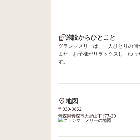
用児と共に、１年間の感謝を込め
て大掃除をし🧹💦 年始は冬休みの
為、正月遊び「福笑い」などをし
て遊んでおりました😊 忙しい毎日
の中に、小さな楽しみが1つあるだ
施設からひとこと
けでも その１日を幸せに感じるこ
グランマメリーは、一人ひとりの個
とができますね👍 去年１年を振り
また、お子様がリラックスし、ゆっ
返り、職員が思ったことでした😊
す。
(笑) そして今年は、去年より飛躍
し、職員、子供たちも 「進化」す
る年にしたいと思っております😚
皆様、今年もどうぞよろしくお願
い致します😌
地図
〒030-0852
青森県青森市大野山下177-20