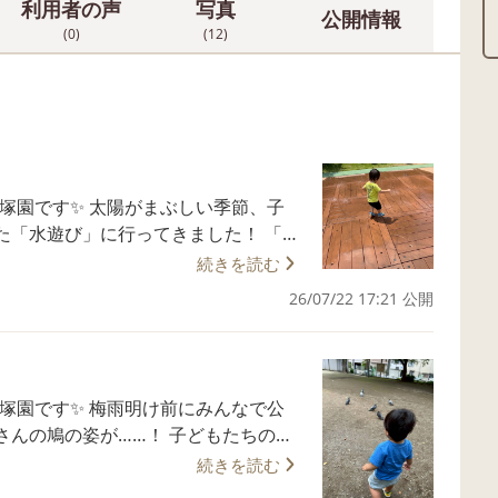
利用者の声
写真
公開情報
(0)
(12)
がまぶしい季節、子
た「水遊び」に行ってきました！ 「お
見つめていると……ピョコッ！と水が
続きを読む
 湧き出てくるお水を
26/07/22 17:21 公開
あげたり、手でつかまえようとそーっ
るたびに、キラキラの弾ける笑顔がた
見て、最後には一緒にお水の中に飛び
明け前にみんなで公
ではの特別な体験を、みんなで思いっき
さんの鳩の姿が……！ 子どもたちの目
さんいっぱいいる！」と、ドキドキ
続きを読む
お子さまも安心して過ごせるよう、一人