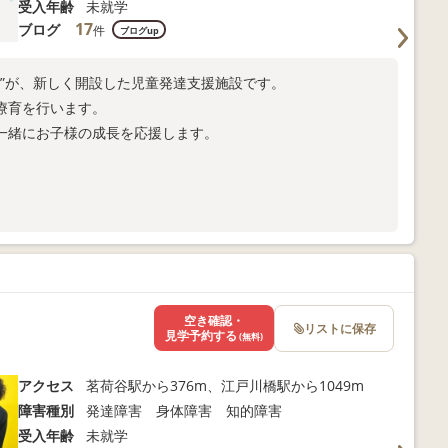
受入年齢
未就学
17
ブログ
件
ブログup
む”が、新しく開設した児童発達支援施設です。
療育を行います。
一緒にお子様の成長を応援します。
空き確認・
リストに保存
見学予約する
(無料)
アクセス
茗荷谷駅から376m、江戸川橋駅から1049m
障害種別
発達障害 身体障害 知的障害
受入年齢
未就学