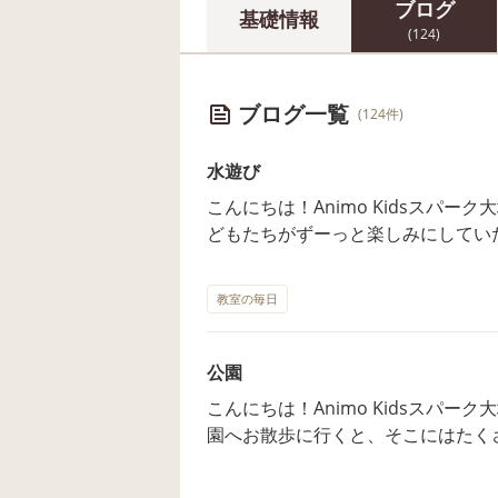
ブログ
基礎情報
(124)
ブログ一覧
(124件)
水遊び
こんにちは！Animo Kidsスパーク大塚園です✨ 太陽
どもたちがずーっと楽しみにしてい
水まだかな〜？」とじーっと地面を
飛び出し、子どもたちは「わあぁー！」と大喜び
教室の毎日
足で踏んでパシャパシャとしぶきを
と手を伸ばしてみたり。お水がかか
くさん見られました。 最初はちょっぴりドキドキして遠くから見ていた子
公園
も、お友だちが楽しそうに遊ぶ姿を
こんにちは！Animo Kidsスパーク大塚園です✨ 梅雨
込んでいく場面も！ この時季なら
園へお散歩に行くと、そこにはたく
り満喫した一日になりました🎐 🌈──────────────────────────
は一瞬でロックオン。 「あ！ハト
──────🌈 当園では、未就園の
の“大追跡”がスタートしました。 驚かせないように、そーっと、そーっ