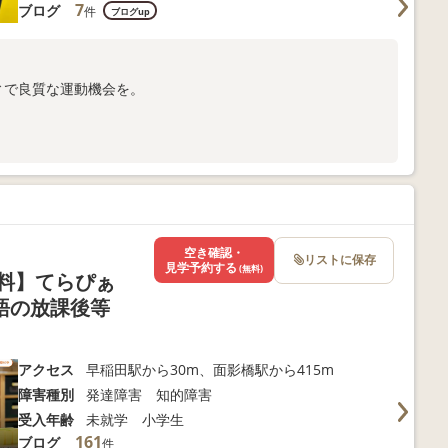
7
ブログ
件
ブログup
ィで良質な運動機会を。
合わせください。
空き確認・
リストに保存
見学予約する
(無料)
料】てらぴぁ
語の放課後等
アクセス
早稲田駅から30m、面影橋駅から415m
障害種別
発達障害 知的障害
受入年齢
未就学 小学生
161
ブログ
件