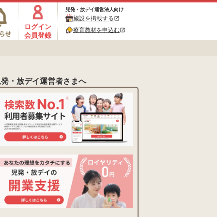
児発・放デイ運営法人向け
施設を掲載する
open_in_new
ログイン
療育教材を申込む
open_in_new
会員登録
児発・放デイ運営者さまへ