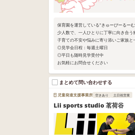
保育園を運営している"きゅーぴーるー
少人数で、一人ひとりに丁寧に向き合う
子育ての不安や悩みに寄り添いご家族と
◎見学会日程：毎週土曜日
◎平日も随時見学受付中
お気軽にお問合せください
まとめて問い合わせする
児童発達支援事業所
空きあり
土日祝営業
Lii sports studio 茗荷谷