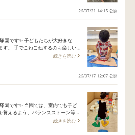
なっています😊 「少し気になる
たち。 鳩がクルッとこちらを振り返る
方も、ぜひお気軽に見学やご相談にい
26/07/21 14:15 公開
めて様子を窺います。その姿はまるで
少しで届きそう……
 Kids池袋園も昨年オープンしています
たちに「あぁ〜！待って〜！」と元気
りお待ちしております🤗
た。 鳩の動きに一喜一憂
ク大塚園です✨ 子どもたちが大好きな
満足のお散歩になりました♪ 🌈─
のも楽しいけ
─────────🌈 当園では、未就園のお
 粘土の上にローラーをあてて、前にう
人ひとりのペースに寄り添った支援を
続きを読む
ども
な」「どんなところかな？」という方
平べったく、大きくなっていきます。
️📞 ホームページ、In
26/07/17 12:07 公開
ローラーを転がして夢中になっていま
非ご覧ください🥰 系列園のAnimo Kid
 皆さまとお会いできる日を、心より
がたくさん飛び出します。 ローラーひ
を、時間を忘れてじっくりと楽しんだ
では、室内でも子ど
を養えるよう、バランスストーン等を
して過ごせるよう、一人ひとりのペー
に取り入れています。 遊びの要素が強
😊 「少し気になるな」「どんなと
続きを読む
うな大切な運動発達のねらいがありま
軽に見学やご相談にいらしてください