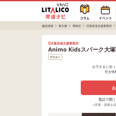
施設情報
東京都
豊島区
児童発達支援事業所
児童発達支援事業所
Animo Kidsスパーク
空きあり
お子さまに合っ
空き情
お
電話で聞く場
※営業・調査を