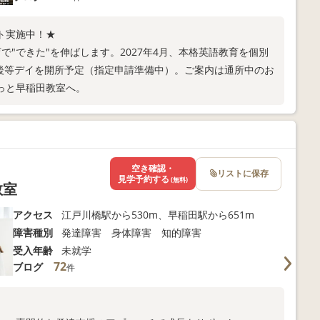
ト実施中！★
で"できた"を伸ばします。2027年4月、本格英語教育を個別
課後等デイを開所予定（指定申請準備中）。ご案内は通所中のお
っと早稲田教室へ。
空き確認・
リストに保存
見学予約する
(無料)
教室
アクセス
江戸川橋駅から530m、早稲田駅から651m
障害種別
発達障害 身体障害 知的障害
受入年齢
未就学
72
ブログ
件