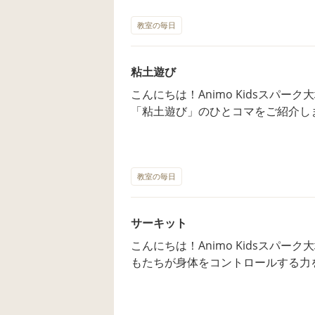
ひとりのペースに寄り添った支援を行
と……抜き足差し足で近づく子ども
な」「どんなところかな？」という
と、子どもたちもピタッと動きを止
教室の毎日
らしてください☎️📞 ホームページ、Instagram、LINE公式アカウントも是
「だるまさんが転んだ」で遊んでいるかのよう！ あと
非ご覧ください🥰 系列園のAnimo
というところで、羽ばたいていく鳩
🎈 皆さまとお会いできる日を、心よ
粘土遊び
いっぱいに追いかける追いかけっこが始まりまし
こんにちは！Animo Kidsスパー
しながら、公園中をたくさん走って、大
「粘土遊び」のひとコマをご紹介します。 手でこねこねする
──────────────────────
れど、この日はローラーが大人気！
子さまも安心して過ごせるよう、一
しろに「コロコロ、コロコロ……」。 最初は丸かった粘土の塊が、子
行なっています😊 「少し気になる
たちが力を込めるたびに、どんどん
も、ぜひお気軽に見学やご相談にいらしてください☎
その様子が面白くて、みんな何度も
教室の毎日
stagram、LINE公式アカウントも是
した。 薄くなった粘土を見て、「みてみて！ピザができたよ！」「ぼくの
s池袋園も昨年オープンしています
はクッキー！」と、素敵なひらめき
お待ちしております🤗
サーキット
とつで形がどんどん変わる不思議さ
こんにちは！Animo Kidsスパーク大塚園です✨ 当園
子どもたちでした♪ 🌈────────────────────────────────🌈
もたちが身体をコントロールする力
当園では、未就園のお子さまも安心
用いた「サーキット遊び」を定期的
スに寄り添った支援を行なっています
いサーキットですが、実は以下のよ
ころかな？」という方も、ぜひお気
す。 体幹・バランス感覚の向上： 不安定な足場で姿勢をキープし、踏ん
☎️📞 ホームページ、Instagram、LINE公式アカウントも是非ご覧ください