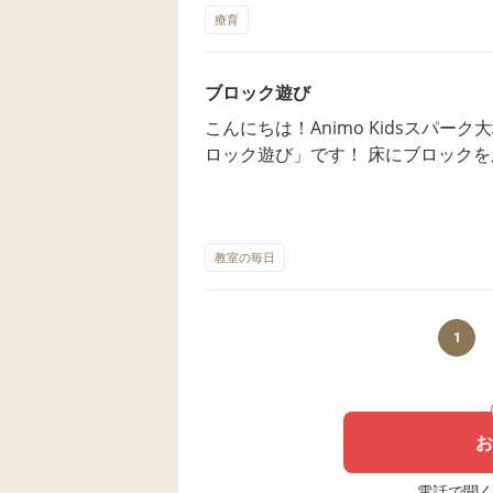
張る力 足裏への刺激と感覚統合： 
療育
🥰 系列園のAnimo Kids池袋園
体の位置を把握する力 達成感と自己
いできる日を、心よりお待ちしており
ることで生まれる「自信」 次のストーンとの距離をパッと目で見て「どれ
ブロック遊び
くらい足を伸ばせば届くかな？」と
こんにちは！Animo Kidsスパーク大塚園です✨ みん
育まれます。 「お友だちみたいに
ロック遊び」です！ 床にブロックを広げると、子どもたちの目は一瞬でキ
刺激を受け合いながら、みんなで楽
ラキラに。 「カチッ、カチッ」と
とができた時間となりました🏆 🌈──────────────────────────
剣な表情で組み立てていきます。 
──────🌈 当園では、未就園の
選び、思い通りの形ができると「み
ひとりのペースに寄り添った支援を行
れます。 最初はバラバラだったパーツが、子どもたちの手によって素敵な
教室の毎日
な」「どんなところかな？」という
作品に変身していく姿は、まるで小
らしてください☎️📞 ホームページ、Instagram、LINE公式アカウントも是
品で、お友だちと一緒に嬉しそうに遊ぶ
非ご覧ください🥰 系列園のAnimo
──────────────────────
🎈 皆さまとお会いできる日を、心よ
1
子さまも安心して過ごせるよう、一
行なっています😊 「少し気になる
も、ぜひお気軽に見学やご相談にいらしてください☎
お
stagram、LINE公式アカウントも是
s池袋園も昨年オープンしています
電話で聞く場