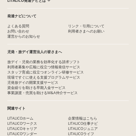
LITALICO発達ナビとは
発達ナビについて
よくある質問
リンク・引用について
お問い合わせ
利用者さまへのお願い
運営からのお知らせ
児発・放デイ運営法人の皆さまへ
放デイ・児発の業務を効率化する請求ソフト
利用者募集や広報に役立つ情報発信サービス
スタッフ育成に役立つオンライン研修サービス
現場ですぐに使える支援プログラムサービス
児発放デイの開業支援サービス
資金繰りを助ける早期入金サービス
事業譲渡・売買を助けるM&A仲介サービス
関連サイト
LITALICOホーム
企業情報はこちら
LITALICOワークス
LITALICO仕事ナビ
LITALICOキャリア
LITALICOジュニア
LITALICOワンダー
LITALICOライフ