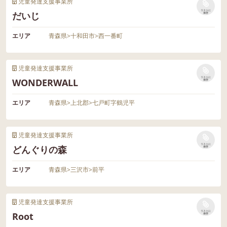
児童発達支援事業所
リストに
だいじ
保存
エリア
青森県
>
十和田市
>
西一番町
児童発達支援事業所
リストに
WONDERWALL
保存
エリア
青森県
>
上北郡
>
七戸町字鶴児平
児童発達支援事業所
リストに
どんぐりの森
保存
エリア
青森県
>
三沢市
>
前平
児童発達支援事業所
リストに
Root
保存