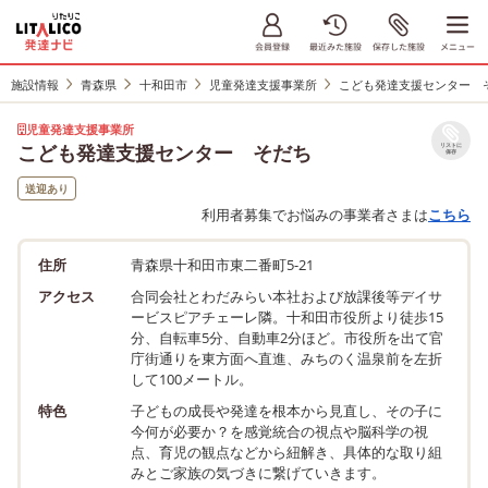
施設情報
青森県
十和田市
児童発達支援事業所
こども発達支援センター 
児童発達支援事業所
こども発達支援センター そだち
リストに
保存
送迎あり
利用者募集でお悩みの事業者さまは
こちら
住所
青森県十和田市東二番町5-21
アクセス
合同会社とわだみらい本社および放課後等デイサ
ービスピアチェーレ隣。十和田市役所より徒歩15
分、自転車5分、自動車2分ほど。市役所を出て官
庁街通りを東方面へ直進、みちのく温泉前を左折
して100メートル。
特色
子どもの成長や発達を根本から見直し、その子に
今何が必要か？を感覚統合の視点や脳科学の視
点、育児の観点などから紐解き、具体的な取り組
みとご家族の気づきに繋げていきます。