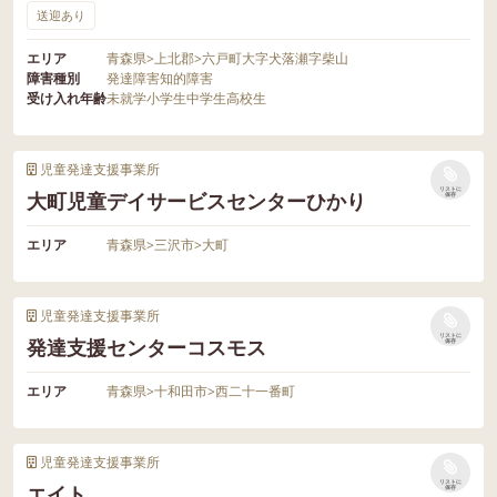
送迎あり
エリア
青森県
>
上北郡
>
六戸町大字犬落瀬字柴山
障害種別
発達障害
知的障害
受け入れ年齢
未就学
小学生
中学生
高校生
児童発達支援事業所
リストに
大町児童デイサービスセンターひかり
保存
エリア
青森県
>
三沢市
>
大町
児童発達支援事業所
リストに
発達支援センターコスモス
保存
エリア
青森県
>
十和田市
>
西二十一番町
児童発達支援事業所
リストに
エイト
保存