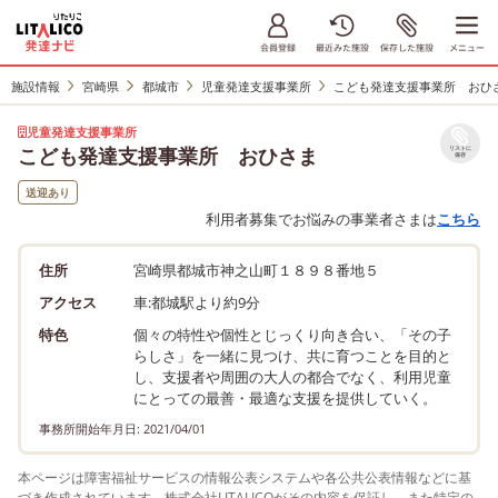
施設情報
宮崎県
都城市
児童発達支援事業所
こども発達支援事業所 おひ
児童発達支援事業所
こども発達支援事業所 おひさま
リストに
保存
送迎あり
利用者募集でお悩みの事業者さまは
こちら
住所
宮崎県都城市神之山町１８９８番地５
アクセス
車:都城駅より約9分
特色
個々の特性や個性とじっくり向き合い、「その子
らしさ」を一緒に見つけ、共に育つことを目的と
し、支援者や周囲の大人の都合でなく、利用児童
にとっての最善・最適な支援を提供していく。
事務所開始年月日: 2021/04/01
本ページは障害福祉サービスの情報公表システムや各公共公表情報などに基
づき作成されています。株式会社LITALICOがその内容を保証し、また特定の