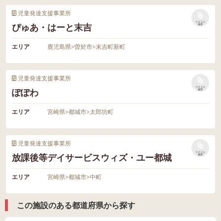
児童発達支援事業所
リストに
ぴゅあ・はーと末吉
保存
エリア
鹿児島県
>
曽於市
>
末吉町新町
児童発達支援事業所
リストに
ぽぽわ
保存
エリア
宮崎県
>
都城市
>
太郎坊町
児童発達支援事業所
リストに
放課後等デイサービスウィズ・ユー都城
保存
エリア
宮崎県
>
都城市
>
中町
この施設のある都道府県から探す