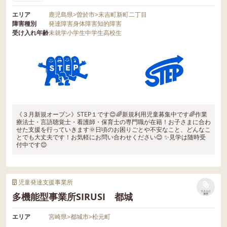
エリア
鹿児島県
>
曽於市
>
末吉町新町二丁目
障害種別
発達障害
身体障害
知的障害
受け入れ年齢
未就学
小学生
中学生
高校生
《３月新規オープン》STEP１です😊🌈新規利用児童募集中です🌈作業
療法士・言語聴覚士・看護師・保育士の専門職が在籍！お子さまに合わ
せた支援を行っていきます🌞日頃のお困りごとや不安なこと、どんなこ
とでも大丈夫です！お気軽にお問い合わせください😊 ✨見学は随時受
付中です😊
児童発達支援事業所
リストに
多機能型事業所SIRUSI 都城
保存
エリア
宮崎県
>
都城市
>
松元町