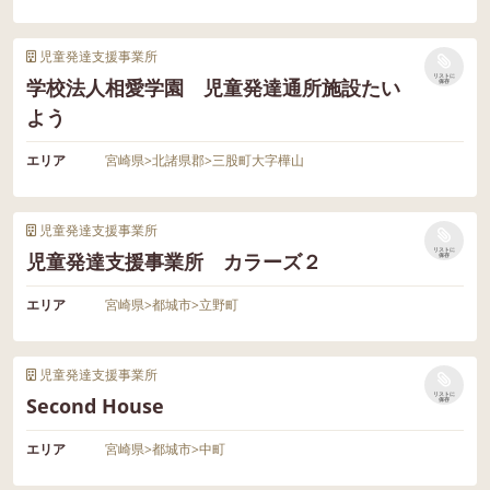
児童発達支援事業所
リストに
学校法人相愛学園 児童発達通所施設たい
保存
よう
エリア
宮崎県
>
北諸県郡
>
三股町大字樺山
児童発達支援事業所
リストに
児童発達支援事業所 カラーズ２
保存
エリア
宮崎県
>
都城市
>
立野町
児童発達支援事業所
リストに
Second House
保存
エリア
宮崎県
>
都城市
>
中町