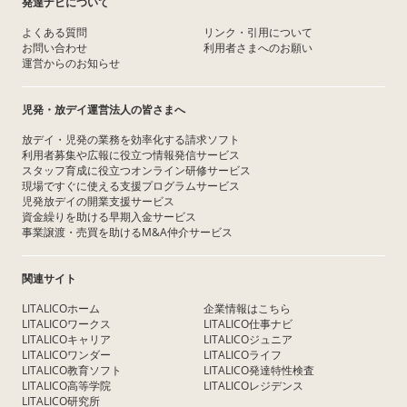
発達ナビについて
よくある質問
リンク・引用について
お問い合わせ
利用者さまへのお願い
運営からのお知らせ
児発・放デイ運営法人の皆さまへ
放デイ・児発の業務を効率化する請求ソフト
利用者募集や広報に役立つ情報発信サービス
スタッフ育成に役立つオンライン研修サービス
現場ですぐに使える支援プログラムサービス
児発放デイの開業支援サービス
資金繰りを助ける早期入金サービス
事業譲渡・売買を助けるM&A仲介サービス
関連サイト
LITALICOホーム
企業情報はこちら
LITALICOワークス
LITALICO仕事ナビ
LITALICOキャリア
LITALICOジュニア
LITALICOワンダー
LITALICOライフ
LITALICO教育ソフト
LITALICO発達特性検査
LITALICO高等学院
LITALICOレジデンス
LITALICO研究所