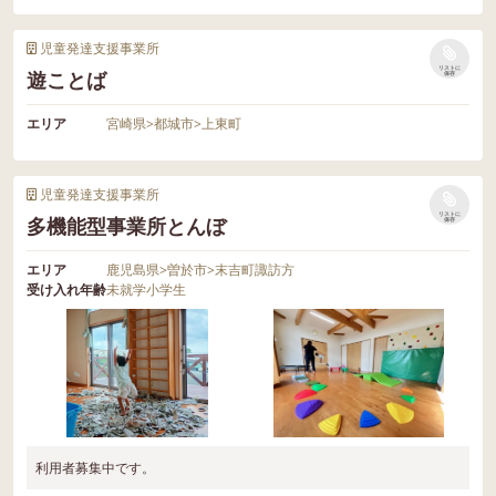
児童発達支援事業所
リストに
遊ことば
保存
エリア
宮崎県
>
都城市
>
上東町
児童発達支援事業所
リストに
多機能型事業所とんぼ
保存
エリア
鹿児島県
>
曽於市
>
末吉町諏訪方
受け入れ年齢
未就学
小学生
利用者募集中です。