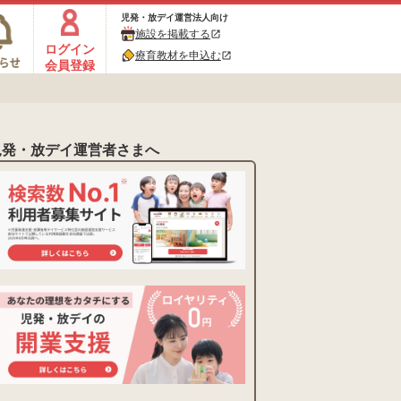
児発・放デイ運営法人向け
施設を掲載する
open_in_new
ログイン
療育教材を申込む
open_in_new
会員登録
児発・放デイ運営者さまへ