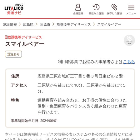
施設情報
広島県
三原市
放課後等デイサービス
スマイルベアー
放課後等デイサービス
スマイルベアー
リストに
保存
送迎あり
利用者募集でお悩みの事業者さまは
こちら
住所
広島県三原市城町三丁目５番３号日東ビル２階
アクセス
三原駅から徒歩にて10分。三原港から徒歩にて5
分。
特色
運動療育を組み合わせ、お子様の個性に合わせた
個別・集団療育をバランス良く組み合わせた療育
を行います。
事務所開始年月日: 2024/06/01
本ページは障害福祉サービスの情報公表システムや各公共公表情報などに基
づき作成されています。株式会社LITALICOがその内容を保証し、また特定の