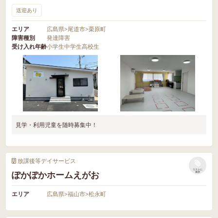
送迎あり
エリア
広島県
>
尾道市
>
栗原町
障害種別
発達障害
受け入れ年齢
小学生
中学生
高校生
見学・利用児童を随時募集中！
放課後等デイサービス
リストに
ぽかぽかホームえがお
保存
エリア
広島県
>
福山市
>
松永町