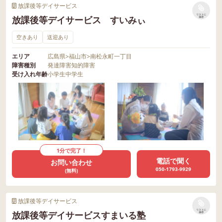
放課後等デイサービス
リストに
放課後等デイサービス すいみぃ
保存
空きあり
送迎あり
エリア
広島県
>
福山市
>
南松永町一丁目
障害種別
発達障害
知的障害
受け入れ年齢
小学生
中学生
1分で完了！
電話で聞く
お問い合わせ
050-1793-9929
(無料)
放課後等デイサービス
リストに
放課後等デイサービスすまいる塾
保存