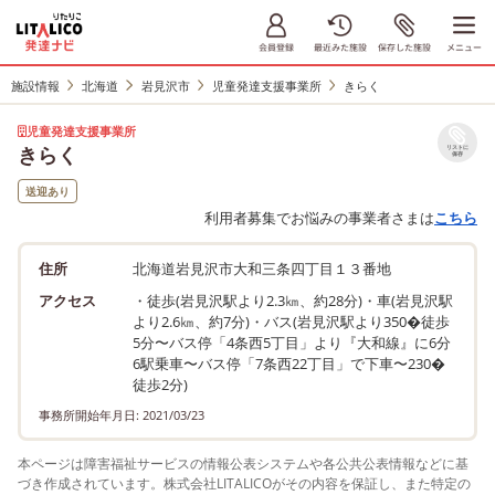
施設情報
北海道
岩見沢市
児童発達支援事業所
きらく
児童発達支援事業所
きらく
リストに
保存
送迎あり
利用者募集でお悩みの事業者さまは
こちら
住所
北海道岩見沢市大和三条四丁目１３番地
アクセス
・徒歩(岩見沢駅より2.3㎞、約28分)・車(岩見沢駅
より2.6㎞、約7分)・バス(岩見沢駅より350�徒歩
5分〜バス停「4条西5丁目」より『大和線』に6分
6駅乗車〜バス停「7条西22丁目」で下車〜230�
徒歩2分)
事務所開始年月日: 2021/03/23
本ページは障害福祉サービスの情報公表システムや各公共公表情報などに基
づき作成されています。株式会社LITALICOがその内容を保証し、また特定の