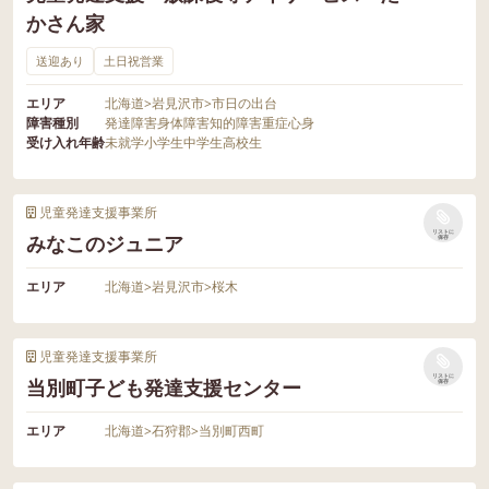
かさん家
送迎あり
土日祝営業
エリア
北海道
>
岩見沢市
>
市日の出台
障害種別
発達障害
身体障害
知的障害
重症心身
受け入れ年齢
未就学
小学生
中学生
高校生
児童発達支援事業所
リストに
みなこのジュニア
保存
エリア
北海道
>
岩見沢市
>
桜木
児童発達支援事業所
リストに
当別町子ども発達支援センター
保存
エリア
北海道
>
石狩郡
>
当別町西町