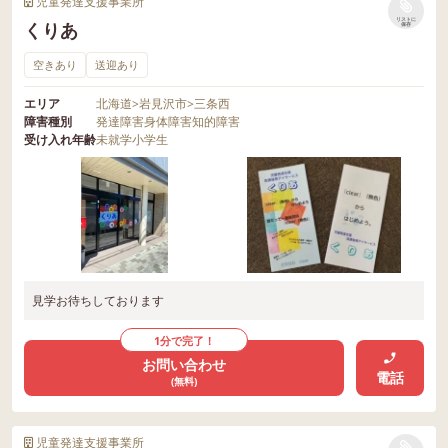
児童発達支援事業所
リストに
くりあ
保存
空きあり
送迎あり
エリア
北海道
>
岩見沢市
>
三条西
障害種別
発達障害
身体障害
知的障害
受け入れ年齢
未就学
小学生
見学お待ちしております
1分で完了！
お問い合わせ
電話
(無料)
児童発達支援事業所