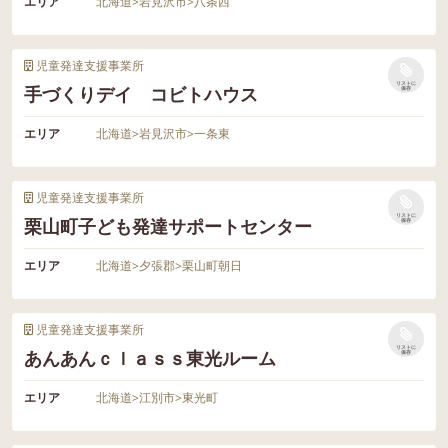
エリア
北海道
>
岩見沢市
>
八条西
児童発達支援事業所
リストに
手づくりデイ コビトハウス
保存
エリア
北海道
>
岩見沢市
>
一条東
児童発達支援事業所
リストに
栗山町子ども発達サポートセンター
保存
エリア
北海道
>
夕張郡
>
栗山町朝日
児童発達支援事業所
リストに
あんあんｃｌａｓｓ東光ルーム
保存
エリア
北海道
>
江別市
>
東光町