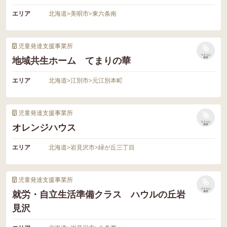
エリア
北海道
>
美唄市
>
東六条南
児童発達支援事業所
リストに
地域共生ホーム てまりの華
保存
エリア
北海道
>
江別市
>
元江別本町
児童発達支援事業所
リストに
オレンジハウス
保存
エリア
北海道
>
岩見沢市
>
緑が丘三丁目
児童発達支援事業所
リストに
就労・自立生活準備クラス ハウルの丘岩
保存
見沢