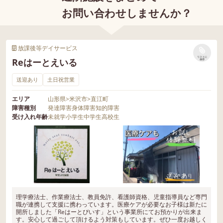
お問い合わせしませんか？
放課後等デイサービス
リストに
Reはーとえいる
保存
送迎あり
土日祝営業
エリア
山形県
>
米沢市
>
直江町
障害種別
発達障害
身体障害
知的障害
受け入れ年齢
未就学
小学生
中学生
高校生
理学療法士、作業療法士、教員免許、看護師資格、児童指導員など専門
職が連携して支援に携わっています。医療ケアが必要なお子様は新たに
開所しました「Reはーとぴいす」という事業所にてお預かりが出来ま
す。安心して過ごして頂けるよう対策もしています。ぜひ一度お越しく