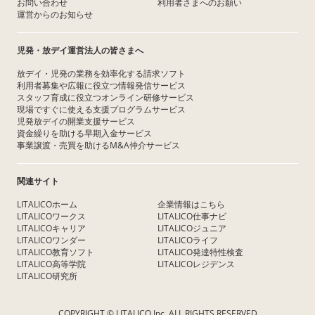
お問い合わせ
利用者さまへのお願い
運営からのお知らせ
児発・放デイ運営法人の皆さまへ
放デイ・児発の業務を効率化する請求ソフト
利用者募集や広報に役立つ情報発信サービス
スタッフ育成に役立つオンライン研修サービス
現場ですぐに使える支援プログラムサービス
児発放デイの開業支援サービス
資金繰りを助ける早期入金サービス
事業譲渡・売買を助けるM&A仲介サービス
関連サイト
LITALICOホーム
企業情報はこちら
LITALICOワークス
LITALICO仕事ナビ
LITALICOキャリア
LITALICOジュニア
LITALICOワンダー
LITALICOライフ
LITALICO教育ソフト
LITALICO発達特性検査
LITALICO高等学院
LITALICOレジデンス
LITALICO研究所
COPYRIGHT © LITALICO Inc. ALL RIGHTS RESERVED