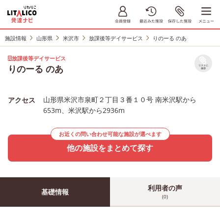
施設情報
山形県
米沢市
放課後等デイサービス
りのーる のあ
放課後等デイサービス
りのーる のあ
リストに
保存
山形県米沢市泉町２丁目３番１０号 南米沢駅から
アクセス
653m、米沢駅から2936m
お近くの問い合わせ可能な施設が選べます
他の施設をまとめて探す
利用者の声
基礎情報
(0)