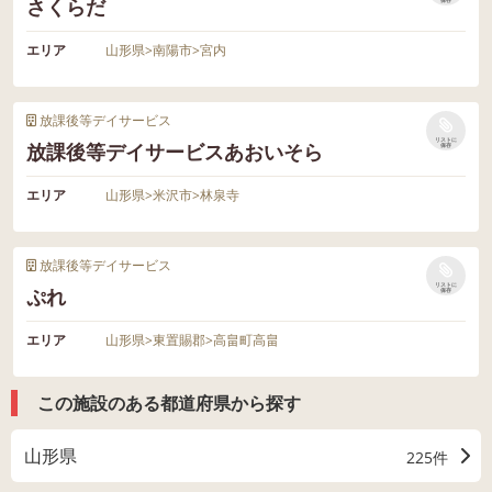
さくらだ
エリア
山形県
>
南陽市
>
宮内
放課後等デイサービス
リストに
放課後等デイサービスあおいそら
保存
エリア
山形県
>
米沢市
>
林泉寺
放課後等デイサービス
リストに
ぷれ
保存
エリア
山形県
>
東置賜郡
>
高畠町高畠
この施設のある都道府県から探す
山形県
225件