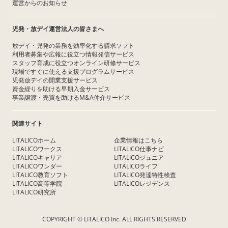
運営からのお知らせ
児発・放デイ運営法人の皆さまへ
放デイ・児発の業務を効率化する請求ソフト
利用者募集や広報に役立つ情報発信サービス
スタッフ育成に役立つオンライン研修サービス
現場ですぐに使える支援プログラムサービス
児発放デイの開業支援サービス
資金繰りを助ける早期入金サービス
事業譲渡・売買を助けるM&A仲介サービス
関連サイト
LITALICOホーム
企業情報はこちら
LITALICOワークス
LITALICO仕事ナビ
LITALICOキャリア
LITALICOジュニア
LITALICOワンダー
LITALICOライフ
LITALICO教育ソフト
LITALICO発達特性検査
LITALICO高等学院
LITALICOレジデンス
LITALICO研究所
COPYRIGHT © LITALICO Inc. ALL RIGHTS RESERVED