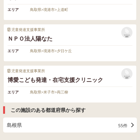
エリア
鳥取県
>
境港市
>
上道町
児童発達支援事業所
リストに
ＮＰＯ法人陽なた
保存
エリア
鳥取県
>
境港市
>
夕日ケ丘
児童発達支援事業所
リストに
博愛こども発達・在宅支援クリニック
保存
エリア
鳥取県
>
米子市
>
両三柳
この施設のある都道府県から探す
島根県
55件