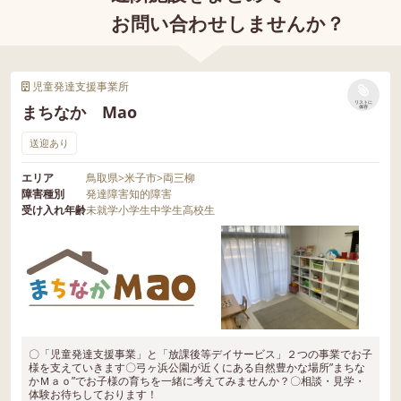
お問い合わせしませんか？
児童発達支援事業所
リストに
まちなか Mao
保存
送迎あり
エリア
鳥取県
>
米子市
>
両三柳
障害種別
発達障害
知的障害
受け入れ年齢
未就学
小学生
中学生
高校生
〇「児童発達支援事業」と「放課後等デイサービス」２つの事業でお子
様を支えていきます〇弓ヶ浜公園が近くにある自然豊かな場所”まちな
かＭａｏ”でお子様の育ちを一緒に考えてみませんか？〇相談・見学・
体験お待ちしております！