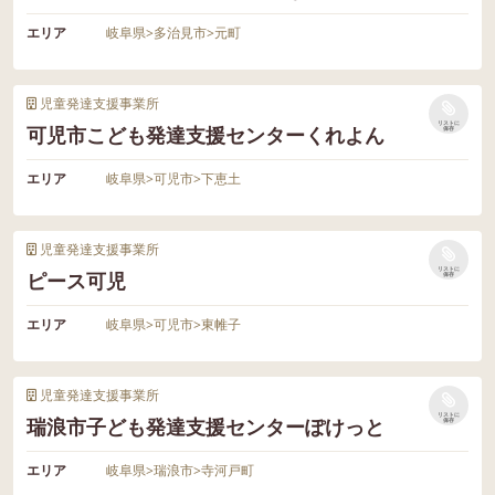
エリア
岐阜県
>
多治見市
>
元町
児童発達支援事業所
リストに
可児市こども発達支援センターくれよん
保存
エリア
岐阜県
>
可児市
>
下恵土
児童発達支援事業所
リストに
ピース可児
保存
エリア
岐阜県
>
可児市
>
東帷子
児童発達支援事業所
リストに
瑞浪市子ども発達支援センターぽけっと
保存
エリア
岐阜県
>
瑞浪市
>
寺河戸町