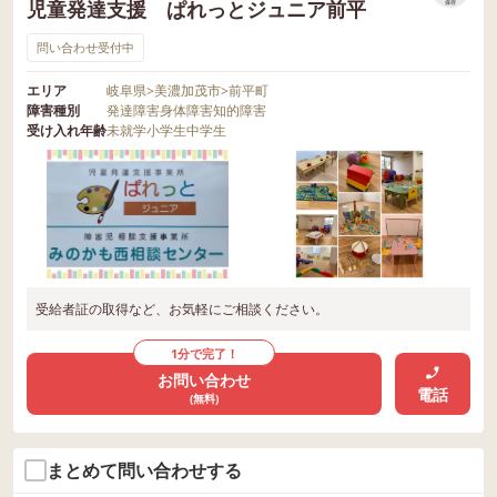
児童発達支援 ぱれっとジュニア前平
保存
問い合わせ受付中
エリア
岐阜県
>
美濃加茂市
>
前平町
障害種別
発達障害
身体障害
知的障害
受け入れ年齢
未就学
小学生
中学生
受給者証の取得など、お気軽にご相談ください。
1分で完了！
お問い合わせ
電話
(無料)
まとめて問い合わせする