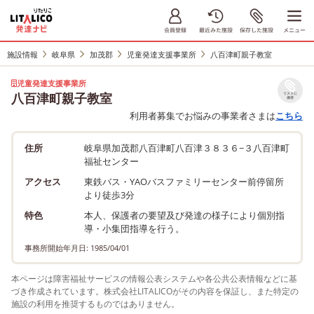
施設情報
岐阜県
加茂郡
児童発達支援事業所
八百津町親子教室
児童発達支援事業所
八百津町親子教室
リストに
保存
利用者募集でお悩みの事業者さまは
こちら
住所
岐阜県加茂郡八百津町八百津３８３６−３八百津町
福祉センター
アクセス
東鉄バス・YAOバスファミリーセンター前停留所
より徒歩3分
特色
本人、保護者の要望及び発達の様子により個別指
導・小集団指導を行う。
事務所開始年月日: 1985/04/01
本ページは障害福祉サービスの情報公表システムや各公共公表情報などに基
づき作成されています。株式会社LITALICOがその内容を保証し、また特定の
施設の利用を推奨するものではありません。