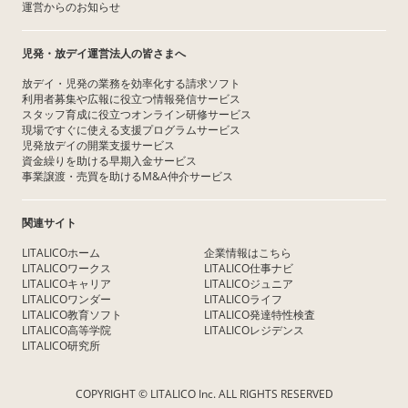
運営からのお知らせ
児発・放デイ運営法人の皆さまへ
放デイ・児発の業務を効率化する請求ソフト
利用者募集や広報に役立つ情報発信サービス
スタッフ育成に役立つオンライン研修サービス
現場ですぐに使える支援プログラムサービス
児発放デイの開業支援サービス
資金繰りを助ける早期入金サービス
事業譲渡・売買を助けるM&A仲介サービス
関連サイト
LITALICOホーム
企業情報はこちら
LITALICOワークス
LITALICO仕事ナビ
LITALICOキャリア
LITALICOジュニア
LITALICOワンダー
LITALICOライフ
LITALICO教育ソフト
LITALICO発達特性検査
LITALICO高等学院
LITALICOレジデンス
LITALICO研究所
COPYRIGHT © LITALICO Inc. ALL RIGHTS RESERVED