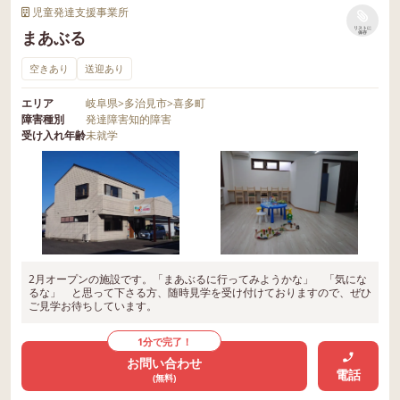
児童発達支援事業所
リストに
まあぶる
保存
空きあり
送迎あり
エリア
岐阜県
>
多治見市
>
喜多町
障害種別
発達障害
知的障害
受け入れ年齢
未就学
2月オープンの施設です。「まあぶるに行ってみようかな」 「気にな
るな」 と思って下さる方、随時見学を受け付けておりますので、ぜひ
ご見学お待ちしています。
1分で完了！
お問い合わせ
電話
(無料)