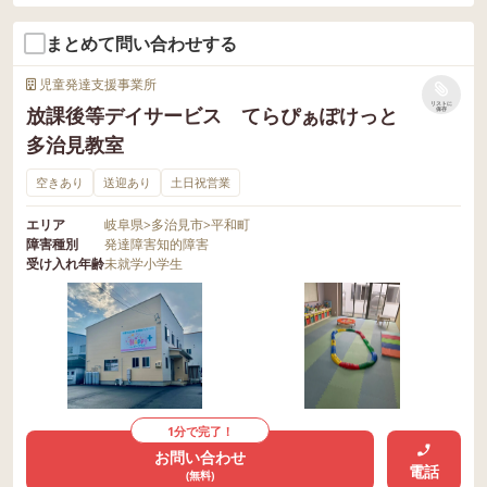
まとめて問い合わせする
児童発達支援事業所
リストに
放課後等デイサービス てらぴぁぽけっと
保存
多治見教室
空きあり
送迎あり
土日祝営業
エリア
岐阜県
>
多治見市
>
平和町
障害種別
発達障害
知的障害
受け入れ年齢
未就学
小学生
1分で完了！
お問い合わせ
電話
(無料)