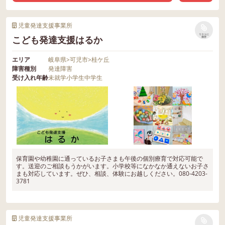
児童発達支援事業所
リストに
こども発達支援はるか
保存
エリア
岐阜県
>
可児市
>
桂ケ丘
障害種別
発達障害
受け入れ年齢
未就学
小学生
中学生
保育園や幼稚園に通っているお子さまも午後の個別療育で対応可能で
す。送迎のご相談もうかがいます。小学校等になかなか通えないお子さ
まも対応しています。ぜひ、相談、体験にお越しください。080-4203-
3781
児童発達支援事業所