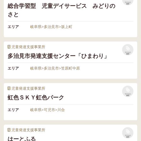
リストに
総合学習型 児童デイサービス みどりの
保存
さと
エリア
岐阜県
>
多治見市
>
坂上町
児童発達支援事業所
リストに
多治見市発達支援センター「ひまわり」
保存
エリア
岐阜県
>
多治見市
>
笠原町中原
児童発達支援事業所
リストに
虹色ＳＫＹ虹色パーク
保存
エリア
岐阜県
>
可児市
>
川合
児童発達支援事業所
リストに
はーとふる
保存