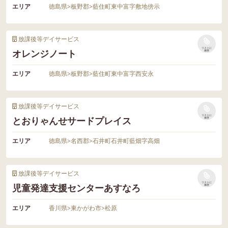
エリア
徳島県
>
板野郡
>
藍住町東中富字敷地傍示
放課後等デイサービス
リストに
オレンジノート
保存
エリア
徳島県
>
板野郡
>
藍住町東中富字西安永
放課後等デイサービス
リストに
とおりゃんせサードプレイス
保存
エリア
徳島県
>
名西郡
>
石井町石井町藍畑字高畑
放課後等デイサービス
リストに
児童発達支援センターあすなろ
保存
エリア
香川県
>
東かがわ市
>
松原