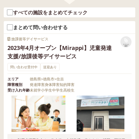
すべての施設をまとめてチェック
まとめて問い合わせする
放課後等デイサービス
リストに
2023年4月オープン【Mirappi】児童発達
保存
支援/放課後等デイサービス
問い合わせ受付中
送迎あり
エリア
徳島県
>
徳島市
>
住吉
障害種別
発達障害
身体障害
知的障害
受け入れ年齢
未就学
小学生
中学生
高校生