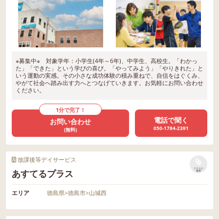
※募集中※ 対象学年：小学生(4年～6年)、中学生、高校生。「わかっ
た」「できた」という学びの喜び。「やってみよう」「やりきれた」と
いう運動の実感。その小さな成功体験の積み重ねで、自信をはぐくみ、
やがて社会へ踏み出す力へとつなげていきます。お気軽にお問い合わせ
ください。
1分で完了！
電話で聞く
お問い合わせ
050-1784-2391
(無料)
放課後等デイサービス
リストに
あすてるプラス
保存
エリア
徳島県
>
徳島市
>
山城西