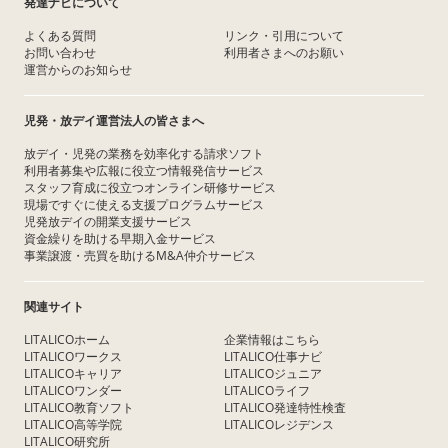
発達ナビについて
よくある質問
リンク・引用について
お問い合わせ
利用者さまへのお願い
運営からのお知らせ
児発・放デイ運営法人の皆さまへ
放デイ・児発の業務を効率化する請求ソフト
利用者募集や広報に役立つ情報発信サービス
スタッフ育成に役立つオンライン研修サービス
現場ですぐに使える支援プログラムサービス
児発放デイの開業支援サービス
資金繰りを助ける早期入金サービス
事業譲渡・売買を助けるM&A仲介サービス
関連サイト
LITALICOホーム
企業情報はこちら
LITALICOワークス
LITALICO仕事ナビ
LITALICOキャリア
LITALICOジュニア
LITALICOワンダー
LITALICOライフ
LITALICO教育ソフト
LITALICO発達特性検査
LITALICO高等学院
LITALICOレジデンス
LITALICO研究所