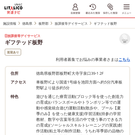
施設情報
徳島県
板野郡
放課後等デイサービス
ギフテッド板野
放課後等デイサービス
ギフテッド板野
リストに
保存
送迎あり
利用者募集でお悩みの事業者さまは
こちら
住所
徳島県板野郡板野町大寺字泉口39-1 2F
アクセス
車板野ICより国道1号線を池田方面へ約5分汽車板
野駅より徒歩約5分
特色
遊びを通じた療育活動(ブロック等を使った創造力
の育成)(バランスボールやトランポリン等での運
動や感覚統合遊び)運動活動(散歩や、プール【夏
季のみ】を使った健康支援)学習活動(持参の学習
教材、数字や言葉等生活の中で使う事のできる力
の育成)(ソーシャルスキルトレーニングの実践)創
作活動(粘土等の制作活動、うちわ等季節の品物の