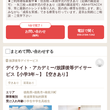
★ご利用者様募集中★・住吉校→未就学児の空きあり（近隣の園送迎
可）・矢三校→未就学児の空きあり（近隣の園送迎可）ABAやTEACCH
等、常に最新のトレンドを取り入れ、質の高い療育を目指します。楽し
みながら「成長を実感」できる療育を行っています。是非お気軽にご相
談・ご見学下さい
1分で完了！
電話で聞く
お問い合わせ
050-3184-1342
(無料)
まとめて問い合わせする
放課後等デイサービス
リストに
デイライト・アカデミー/放課後等デイサー
保存
ビス【小学3年～】【空きあり】
空きあり
送迎あり
エリア
徳島県
>
徳島市
>
南前川町
障害種別
発達障害
知的障害
受け入れ年齢
小学生
中学生
高校生