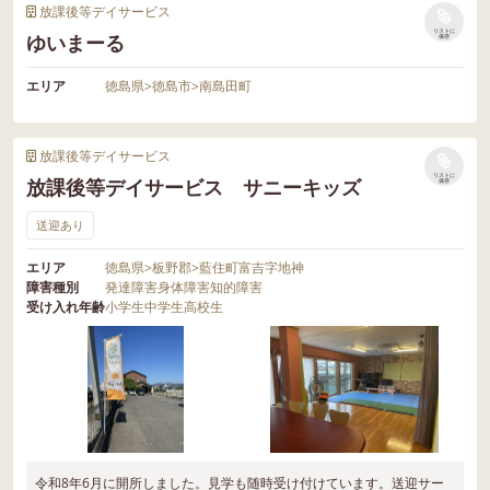
放課後等デイサービス
リストに
ゆいまーる
保存
エリア
徳島県
>
徳島市
>
南島田町
放課後等デイサービス
リストに
放課後等デイサービス サニーキッズ
保存
送迎あり
エリア
徳島県
>
板野郡
>
藍住町富吉字地神
障害種別
発達障害
身体障害
知的障害
受け入れ年齢
小学生
中学生
高校生
令和8年6月に開所しました。見学も随時受け付けています。送迎サー