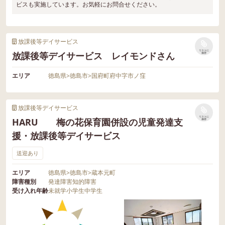
ビスも実施しています。お気軽にお問合せください。
放課後等デイサービス
リストに
放課後等デイサービス レイモンドさん
保存
エリア
徳島県
>
徳島市
>
国府町府中字市ノ窪
放課後等デイサービス
リストに
HARU 梅の花保育園併設の児童発達支
保存
援・放課後等デイサービス
送迎あり
エリア
徳島県
>
徳島市
>
蔵本元町
障害種別
発達障害
知的障害
受け入れ年齢
未就学
小学生
中学生