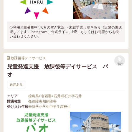
◇利用児童募集中◇6月の空き状況 ・未就学児→空きあり（近隣の園送
迎してます）Instagram、公式ライン、HP、もしくはお電話からお問
い合わせください。
放課後等デイサービス
リストに
児童発達支援 放課後等デイサービス パ
保存
オ
送迎あり
エリア
徳島県
>
名西郡
>
石井町石井字石井
障害種別
発達障害
知的障害
受け入れ年齢
未就学
小学生
中学生
高校生