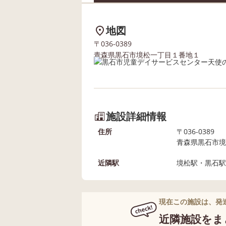
地図
〒036-0389
青森県黒石市境松一丁目１番地１
施設詳細情報
住所
〒036-0389
青森県黒石市境
近隣駅
境松駅・黒石駅
現在この施設は、発
近隣施設をま