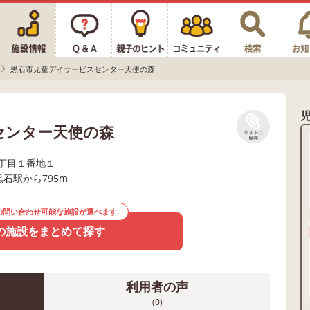
黒石市児童デイサービスセンター天使の森
センター天使の森
リストに
保存
丁目１番地１
黒石駅から795m
の問い合わせ可能な施設が選べます
の施設をまとめて探す
利用者の声
(0)