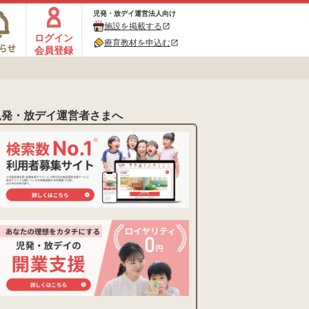
児発・放デイ運営法人向け
施設を掲載する
open_in_new
ログイン
療育教材を申込む
open_in_new
会員登録
児発・放デイ運営者さまへ