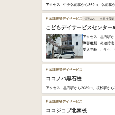
アクセス
中央弘前駅から869m、弘前駅か
放課後等デイサービス
送迎あり
土日祝営業
こどもデイサービスセンターS
アクセス
黒石駅か
障害種別
発達障害
受入年齢
小学生 
放課後等デイサービス
ココノバ黒石校
アクセス
黒石駅から2089m、境松駅から2
放課後等デイサービス
ココジョブ北園校