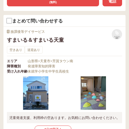
電話
(無料)
まとめて問い合わせする
放課後等デイサービス
リストに
すまいる＆すまいる天童
保存
空きあり
送迎あり
エリア
山形県
>
天童市
>
芳賀タウン南
障害種別
発達障害
知的障害
受け入れ年齢
未就学
小学生
中学生
高校生
児童発達支援、利用枠の空あります。お気軽にお問い合わせください。