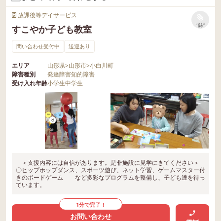
放課後等デイサービス
リストに
すこやか子ども教室
保存
問い合わせ受付中
送迎あり
エリア
山形県
>
山形市
>
小白川町
障害種別
発達障害
知的障害
受け入れ年齢
小学生
中学生
＜支援内容には自信があります。是非施設に見学にきてください＞
〇ヒップホップダンス、スポーツ遊び、ネット学習、ゲームマスター付
きのボードゲーム など多彩なプログラムを整備し、子ども達を待っ
ています。
1分で完了！
お問い合わせ