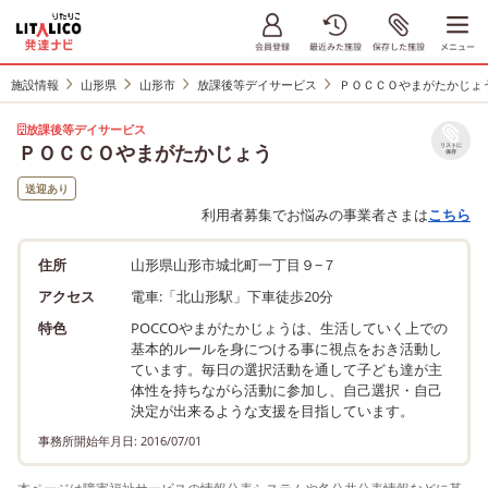
施設情報
山形県
山形市
放課後等デイサービス
ＰＯＣＣＯやまがたかじょ
放課後等デイサービス
ＰＯＣＣＯやまがたかじょう
リストに
保存
送迎あり
利用者募集でお悩みの事業者さまは
こちら
住所
山形県山形市城北町一丁目９−７
アクセス
電車:「北山形駅」下車徒歩20分
特色
POCCOやまがたかじょうは、生活していく上での
基本的ルールを身につける事に視点をおき活動し
ています。毎日の選択活動を通して子ども達が主
体性を持ちながら活動に参加し、自己選択・自己
決定が出来るような支援を目指しています。
事務所開始年月日: 2016/07/01