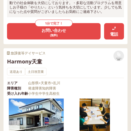
動での社会体験を大切にしております。・多彩な活動プログラムを用意
しお子様の「やりたい」という気持ちを大切にしています。少しでも気
になった点や質問がございましたらお気軽にご連絡下さい。
1分で完了！
お問い合わせ
電話
(無料)
放課後等デイサービス
リストに
Harmony天童
保存
送迎あり
土日祝営業
エリア
山形県
>
天童市
>
乱川
障害種別
発達障害
知的障害
受け入れ年齢
小学生
中学生
高校生