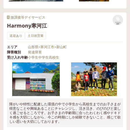
放課後等デイサービス
リストに
Harmony寒河江
保存
送迎あり
土日祝営業
エリア
山形県
>
寒河江市
>
新山町
障害種別
発達障害
受け入れ年齢
小学生
中学生
高校生
障がいや特性に配慮した環境の中で小学生から高校生までのお子さまが
得意なことや興味あることにチャレンジし、活き活き、のびのびと楽し
く過ごせるところです。お子さまの学齢期に合ったわくわく感やドキド
キ感を大切にしながら、今この時期にしか経験できないこと、感じて欲
しい思いを大切にしております。