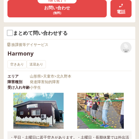
1分で完了！
お問い合わせ
電話
(無料)
まとめて問い合わせする
放課後等デイサービス
リストに
Harmony
保存
空きあり
送迎あり
エリア
山形県
>
天童市
>
北久野本
障害種別
発達障害
知的障害
受け入れ年齢
小学生
・平日・土曜日に若干空きがあります。・土曜日・長期休業では外出活