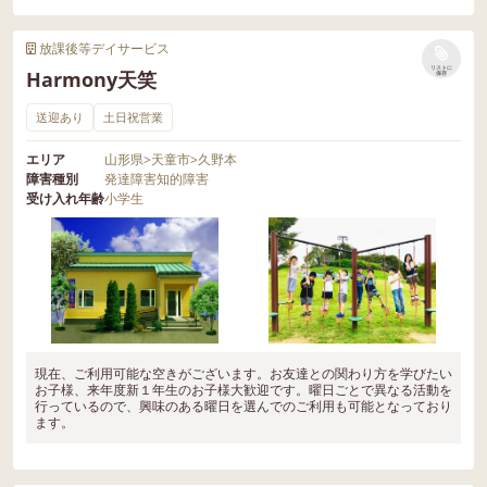
放課後等デイサービス
リストに
Harmony天笑
保存
送迎あり
土日祝営業
エリア
山形県
>
天童市
>
久野本
障害種別
発達障害
知的障害
受け入れ年齢
小学生
現在、ご利用可能な空きがございます。お友達との関わり方を学びたい
お子様、来年度新１年生のお子様大歓迎です。曜日ごとで異なる活動を
行っているので、興味のある曜日を選んでのご利用も可能となっており
ます。