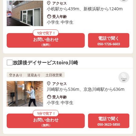
保存
アクセス
小机駅から439m、新横浜駅から1240m
受入年齢
小学生 中学生
1分で完了！
電話で聞く
お問い合わせ
050-1726-6603
（無料）
放課後デイサービスtoiro川崎
空きあり
送迎あり
土日祝営業
リストに
保存
アクセス
川崎駅から536m、京急川崎駅から636m
受入年齢
小学生 中学生
1分で完了！
電話で聞く
お問い合わせ
050-3623-5850
（無料）