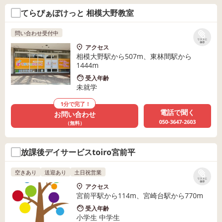
てらぴぁぽけっと 相模大野教室
問い合わせ受付中
リストに
保存
アクセス
相模大野駅から507m、東林間駅から
1444m
受入年齢
未就学
1分で完了！
電話で聞く
お問い合わせ
050-3647-2603
（無料）
放課後デイサービスtoiro宮前平
空きあり
送迎あり
土日祝営業
リストに
保存
アクセス
宮前平駅から114m、宮崎台駅から770m
受入年齢
小学生 中学生