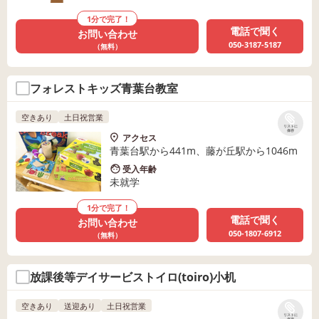
1分で完了！
電話で聞く
お問い合わせ
050-3187-5187
（無料）
フォレストキッズ青葉台教室
空きあり
土日祝営業
リストに
保存
アクセス
青葉台駅から441m、藤が丘駅から1046m
受入年齢
未就学
1分で完了！
電話で聞く
お問い合わせ
050-1807-6912
（無料）
放課後等デイサービストイロ(toiro)小机
空きあり
送迎あり
土日祝営業
リストに