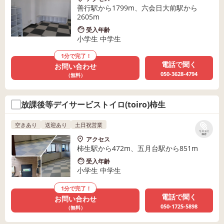
善行駅から1799m、六会日大前駅から
2605m
受入年齢
小学生 中学生
1分で完了！
電話で聞く
お問い合わせ
050-3628-4794
（無料）
放課後等デイサービストイロ(toiro)柿生
空きあり
送迎あり
土日祝営業
リストに
保存
アクセス
柿生駅から472m、五月台駅から851m
受入年齢
小学生 中学生
1分で完了！
電話で聞く
お問い合わせ
050-1725-5898
（無料）