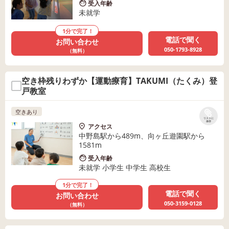
受入年齢
未就学
1分で完了！
電話で聞く
お問い合わせ
050-1793-8928
（無料）
空き枠残りわずか【運動療育】TAKUMI（たくみ）登
戸教室
空きあり
リストに
保存
アクセス
中野島駅から489m、向ヶ丘遊園駅から
1581m
受入年齢
未就学 小学生 中学生 高校生
1分で完了！
電話で聞く
お問い合わせ
050-3159-0128
（無料）