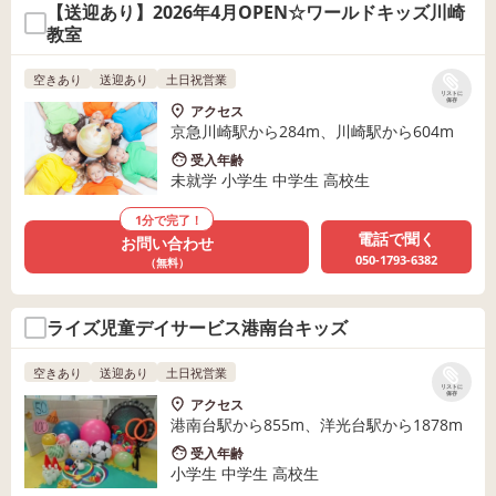
【送迎あり】2026年4月OPEN☆ワールドキッズ川崎
教室
空きあり
送迎あり
土日祝営業
リストに
保存
アクセス
京急川崎駅から284m、川崎駅から604m
受入年齢
未就学 小学生 中学生 高校生
1分で完了！
電話で聞く
お問い合わせ
050-1793-6382
（無料）
ライズ児童デイサービス港南台キッズ
空きあり
送迎あり
土日祝営業
リストに
保存
アクセス
港南台駅から855m、洋光台駅から1878m
受入年齢
小学生 中学生 高校生