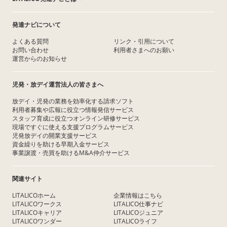
発達ナビについて
よくある質問
リンク・引用について
お問い合わせ
利用者さまへのお願い
運営からのお知らせ
児発・放デイ運営法人の皆さまへ
放デイ・児発の業務を効率化する請求ソフト
利用者募集や広報に役立つ情報発信サービス
スタッフ育成に役立つオンライン研修サービス
現場ですぐに使える支援プログラムサービス
児発放デイの開業支援サービス
資金繰りを助ける早期入金サービス
事業譲渡・売買を助けるM&A仲介サービス
関連サイト
LITALICOホーム
企業情報はこちら
LITALICOワークス
LITALICO仕事ナビ
LITALICOキャリア
LITALICOジュニア
LITALICOワンダー
LITALICOライフ