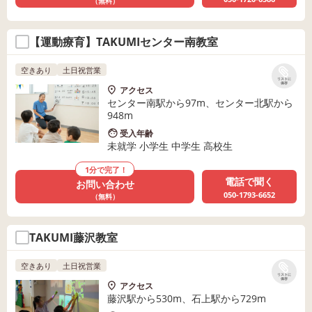
（無料）
【運動療育】TAKUMIセンター南教室
空きあり
土日祝営業
リストに
保存
アクセス
センター南駅から97m、センター北駅から
948m
受入年齢
未就学 小学生 中学生 高校生
1分で完了！
電話で聞く
お問い合わせ
050-1793-6652
（無料）
TAKUMI藤沢教室
空きあり
土日祝営業
リストに
保存
アクセス
藤沢駅から530m、石上駅から729m