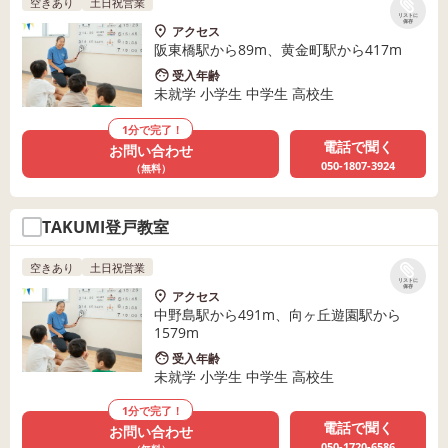
空きあり
土日祝営業
リストに
保存
アクセス
阪東橋駅から89m、黄金町駅から417m
受入年齢
未就学 小学生 中学生 高校生
1分で完了！
電話で聞く
お問い合わせ
050-1807-3924
（無料）
TAKUMI登戸教室
空きあり
土日祝営業
リストに
保存
アクセス
中野島駅から491m、向ヶ丘遊園駅から
1579m
受入年齢
未就学 小学生 中学生 高校生
1分で完了！
電話で聞く
お問い合わせ
050-1720-6586