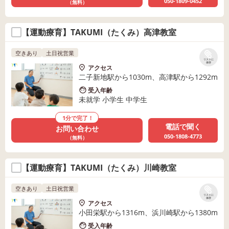
050-1809-0452
（無料）
【運動療育】TAKUMI（たくみ）高津教室
空きあり
土日祝営業
リストに
保存
アクセス
二子新地駅から1030m、高津駅から1292m
受入年齢
未就学 小学生 中学生
1分で完了！
電話で聞く
お問い合わせ
050-1808-4773
（無料）
【運動療育】TAKUMI（たくみ）川崎教室
空きあり
土日祝営業
リストに
保存
アクセス
小田栄駅から1316m、浜川崎駅から1380m
受入年齢