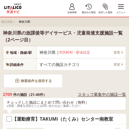
施設情報
>
神奈川県
神奈川県の放課後等デイサービス・児童発達支援施設一覧
（2ページ目）
神奈川県 |
市区町村・駅未設定
変更
地域・路線/駅
すべての施設カテゴリ
変更
詳細条件
検索条件を保存する
2709
スタッフ募集中の施設一覧
件の施設（21-40件）
チェックした施設にまとめて問い合わせ（無料）
※営業・調査を目的としたお問い合わせはご遠慮ください
【運動療育】TAKUMI（たくみ）センター南教室