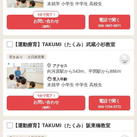
未就学 小学生 中学生 高校生
1分で完了！
電話で聞く
お問い合わせ
050-1807-0871
（無料）
【運動療育】TAKUMI（たくみ）武蔵小杉教室
空きあり
土日祝営業
リストに
保存
アクセス
向河原駅から543m、平間駅から886m
受入年齢
未就学 小学生 中学生 高校生
1分で完了！
電話で聞く
お問い合わせ
050-1724-9772
（無料）
【運動療育】TAKUMI（たくみ）阪東橋教室