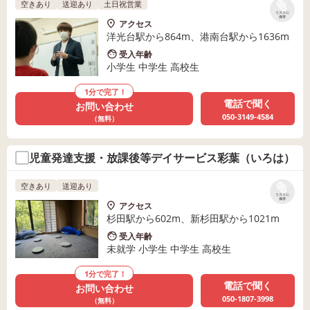
空きあり
送迎あり
土日祝営業
リストに
保存
アクセス
洋光台駅から864m、港南台駅から1636m
受入年齢
小学生 中学生 高校生
1分で完了！
電話で聞く
お問い合わせ
050-3149-4584
（無料）
児童発達支援・放課後等デイサービス彩葉（いろは）
空きあり
送迎あり
リストに
保存
アクセス
杉田駅から602m、新杉田駅から1021m
受入年齢
未就学 小学生 中学生 高校生
1分で完了！
電話で聞く
お問い合わせ
050-1807-3998
（無料）