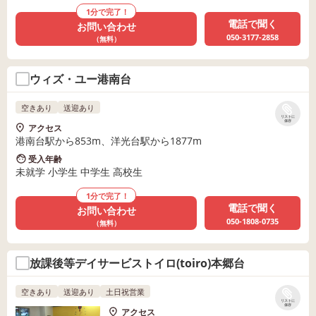
1分で完了！
電話で聞く
お問い合わせ
050-3177-2858
（無料）
ウィズ・ユー港南台
空きあり
送迎あり
リストに
保存
アクセス
港南台駅から853m、洋光台駅から1877m
受入年齢
未就学 小学生 中学生 高校生
1分で完了！
電話で聞く
お問い合わせ
050-1808-0735
（無料）
放課後等デイサービストイロ(toiro)本郷台
空きあり
送迎あり
土日祝営業
リストに
保存
アクセス