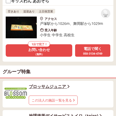
キッズわん あおぞら
空きあり
送迎あり
土日祝営業
リストに
保存
アクセス
戸塚駅から1026m、舞岡駅から1029m
受入年齢
小学生 中学生 高校生
1分で完了！
電話で聞く
お問い合わせ
050-3134-4749
（無料）
グループ特集
ブロッサムジュニア
この法人の施設一覧を見る
放課後等デイサービストイロ（toiro)