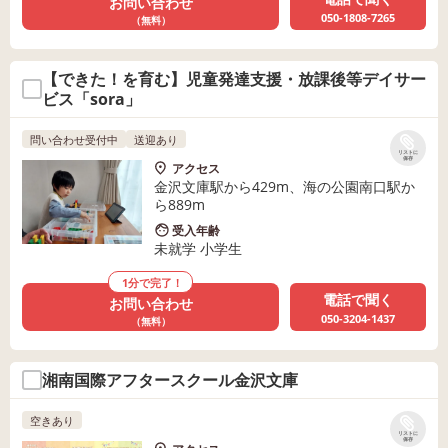
お問い合わせ
050-1808-7265
（無料）
【できた！を育む】児童発達支援・放課後等デイサー
ビス「sora」
問い合わせ受付中
送迎あり
リストに
保存
アクセス
金沢文庫駅から429m、海の公園南口駅か
ら889m
受入年齢
未就学 小学生
1分で完了！
電話で聞く
お問い合わせ
050-3204-1437
（無料）
湘南国際アフタースクール金沢文庫
空きあり
リストに
保存