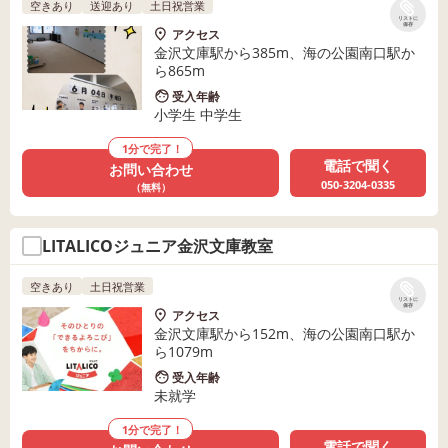
空きあり
送迎あり
土日祝営業
リストに
保存
アクセス
金沢文庫駅から385m、海の公園南口駅か
ら865m
受入年齢
小学生 中学生
1分で完了！
電話で聞く
お問い合わせ
050-3204-0335
（無料）
LITALICOジュニア金沢文庫教室
空きあり
土日祝営業
リストに
保存
アクセス
金沢文庫駅から152m、海の公園南口駅か
ら1079m
受入年齢
未就学
1分で完了！
電話で聞く