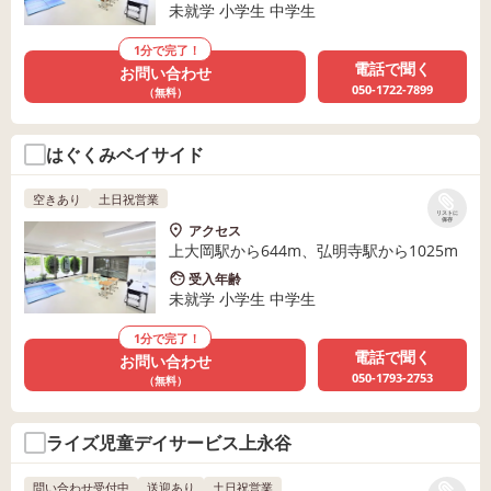
未就学 小学生 中学生
1分で完了！
電話で聞く
お問い合わせ
050-1722-7899
（無料）
はぐくみベイサイド
空きあり
土日祝営業
リストに
保存
アクセス
上大岡駅から644m、弘明寺駅から1025m
受入年齢
未就学 小学生 中学生
1分で完了！
電話で聞く
お問い合わせ
050-1793-2753
（無料）
ライズ児童デイサービス上永谷
問い合わせ受付中
送迎あり
土日祝営業