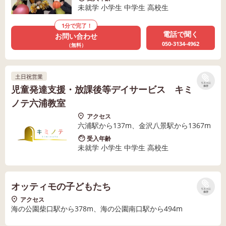
未就学 小学生 中学生 高校生
1分で完了！
電話で聞く
お問い合わせ
050-3134-4962
（無料）
土日祝営業
リストに
児童発達支援・放課後等デイサービス キミ
保存
ノテ六浦教室
アクセス
六浦駅から137m、金沢八景駅から1367m
受入年齢
未就学 小学生 中学生 高校生
オッティモの子どもたち
リストに
保存
アクセス
海の公園柴口駅から378m、海の公園南口駅から494m