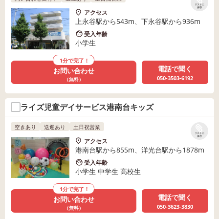
リストに
保存
アクセス
上永谷駅から543m、下永谷駅から936m
受入年齢
小学生
1分で完了！
電話で聞く
お問い合わせ
050-3503-6192
（無料）
ライズ児童デイサービス港南台キッズ
空きあり
送迎あり
土日祝営業
リストに
保存
アクセス
港南台駅から855m、洋光台駅から1878m
受入年齢
小学生 中学生 高校生
1分で完了！
電話で聞く
お問い合わせ
050-3623-3830
（無料）