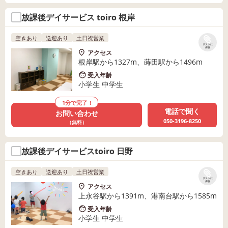
放課後デイサービス toiro 根岸
空きあり
送迎あり
土日祝営業
リストに
保存
アクセス
根岸駅から1327m、蒔田駅から1496m
受入年齢
小学生 中学生
1分で完了！
電話で聞く
お問い合わせ
050-3196-8250
（無料）
放課後デイサービスtoiro 日野
空きあり
送迎あり
土日祝営業
リストに
保存
アクセス
上永谷駅から1391m、港南台駅から1585m
受入年齢
小学生 中学生