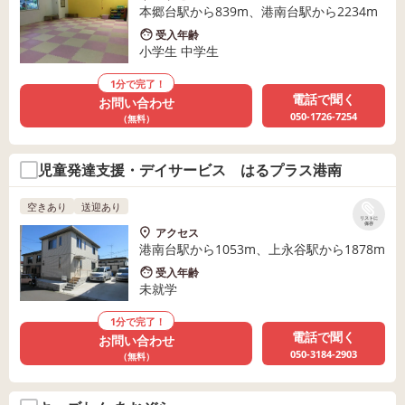
本郷台駅から839m、港南台駅から2234m
受入年齢
小学生 中学生
1分で完了！
電話で聞く
お問い合わせ
050-1726-7254
（無料）
児童発達支援・デイサービス はるプラス港南
空きあり
送迎あり
リストに
保存
アクセス
港南台駅から1053m、上永谷駅から1878m
受入年齢
未就学
1分で完了！
電話で聞く
お問い合わせ
050-3184-2903
（無料）