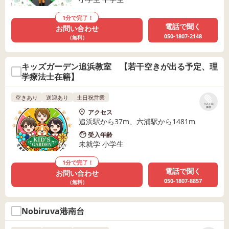
1分で完了！
電話で聞く
お問い合わせ
050-1807-2148
（無料）
キッズガーデン追浜教室 【若干空きが出る予定、理
学療法士在籍】
空きあり
送迎あり
土日祝営業
リストに
保存
アクセス
追浜駅から37m、六浦駅から1481m
受入年齢
未就学 小学生
1分で完了！
電話で聞く
お問い合わせ
050-1807-8857
（無料）
Nobiruva港南台