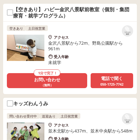
【空きあり】 ハビー金沢八景駅前教室（個別・集団
療育・就学プログラム）
空きあり
土日祝営業
リストに
保存
アクセス
金沢八景駅から72m、野島公園駅から
961m
受入年齢
未就学
1分で完了！
電話で聞く
お問い合わせ
050-1725-7742
（無料）
キッズわんうみ
問い合わせ受付中
送迎あり
土日祝営業
リストに
保存
アクセス
並木北駅から437m、並木中央駅から548m
受入年齢