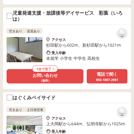
児童発達支援・放課後等デイサービス 彩葉（いろ
は）
空きあり
送迎あり
リストに
保存
アクセス
杉田駅から602m、新杉田駅から1021m
受入年齢
未就学 小学生 中学生 高校生
1分で完了！
電話で聞く
お問い合わせ
050-1807-2981
（無料）
はぐくみベイサイド
空きあり
土日祝営業
リストに
保存
アクセス
上大岡駅から644m、弘明寺駅から1025m
受入年齢