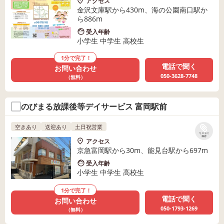
アクセス
金沢文庫駅から430m、海の公園南口駅か
ら886m
受入年齢
小学生 中学生 高校生
1分で完了！
電話で聞く
お問い合わせ
050-3628-7748
（無料）
のびまる放課後等デイサービス 富岡駅前
空きあり
送迎あり
土日祝営業
リストに
保存
アクセス
京急富岡駅から30m、能見台駅から697m
受入年齢
小学生 中学生 高校生
1分で完了！
電話で聞く
お問い合わせ
050-1793-1269
（無料）