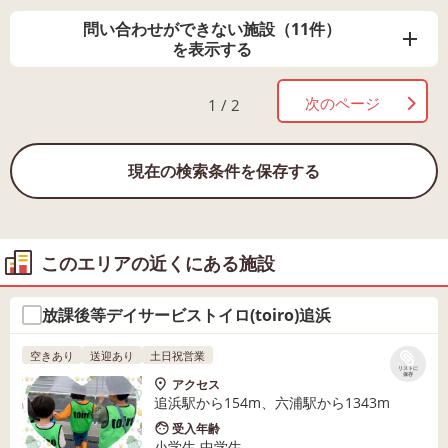
問い合わせができない施設（11件）
を表示する
次のページ
1 / 2
現在の検索条件を保存する
このエリアの近くにある施設
放課後等デイサービストイロ(toiro)追浜
空きあり
送迎あり
土日祝営業
リストに
保存
アクセス
追浜駅から154m、六浦駅から1343m
受入年齢
小学生 中学生