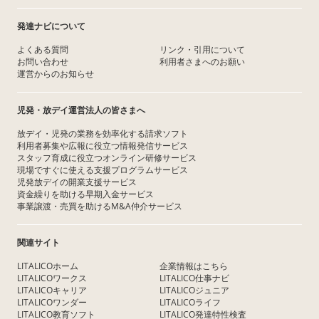
発達ナビについて
よくある質問
リンク・引用について
お問い合わせ
利用者さまへのお願い
運営からのお知らせ
児発・放デイ運営法人の皆さまへ
放デイ・児発の業務を効率化する請求ソフト
利用者募集や広報に役立つ情報発信サービス
スタッフ育成に役立つオンライン研修サービス
現場ですぐに使える支援プログラムサービス
児発放デイの開業支援サービス
資金繰りを助ける早期入金サービス
事業譲渡・売買を助けるM&A仲介サービス
関連サイト
LITALICOホーム
企業情報はこちら
LITALICOワークス
LITALICO仕事ナビ
LITALICOキャリア
LITALICOジュニア
LITALICOワンダー
LITALICOライフ
LITALICO教育ソフト
LITALICO発達特性検査