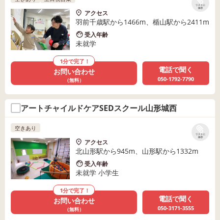
リストに
保存
アクセス
羽前千歳駅から1466m、楯山駅から2411m
受入年齢
未就学
1分で完了！
電話で聞く
お問い合わせ
050-1792-7790
（無料）
アートチャイルドケアSEDスクール山形城西
空きあり
リストに
保存
アクセス
北山形駅から945m、山形駅から1332m
受入年齢
未就学 小学生
1分で完了！
電話で聞く
お問い合わせ
050-3171-3555
（無料）