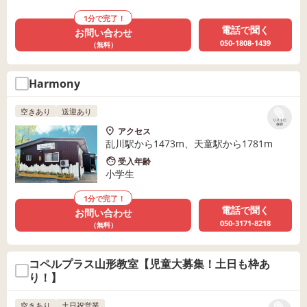
1分で完了！
電話で聞く
お問い合わせ
050-1808-1439
（無料）
Harmony
空きあり
送迎あり
リストに
保存
アクセス
乱川駅から1473m、天童駅から1781m
受入年齢
小学生
1分で完了！
電話で聞く
お問い合わせ
050-3171-8218
（無料）
コペルプラス山形教室【児童大募集！土日も枠あ
り！】
空きあり
土日祝営業