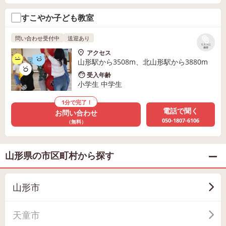
すこやか子ども教室
問い合わせ受付中
送迎あり
リストに
保存
アクセス
山形駅から3508m、北山形駅から3880m
受入年齢
小学生 中学生
1分で完了！
電話で聞く
お問い合わせ
050-1807-6106
（無料）
山形県の市区町村から探す
山形市
天童市