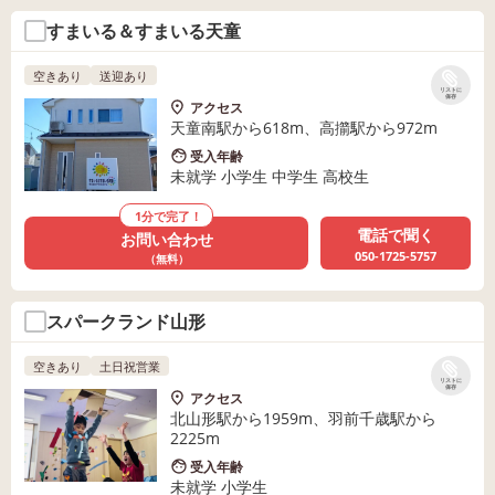
すまいる＆すまいる天童
空きあり
送迎あり
リストに
保存
アクセス
天童南駅から618m、高擶駅から972m
受入年齢
未就学 小学生 中学生 高校生
1分で完了！
電話で聞く
お問い合わせ
050-1725-5757
（無料）
スパークランド山形
空きあり
土日祝営業
リストに
保存
アクセス
北山形駅から1959m、羽前千歳駅から
2225m
受入年齢
未就学 小学生