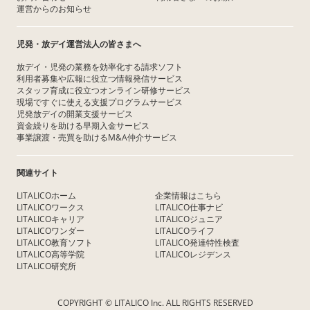
運営からのお知らせ
児発・放デイ運営法人の皆さまへ
放デイ・児発の業務を効率化する請求ソフト
利用者募集や広報に役立つ情報発信サービス
スタッフ育成に役立つオンライン研修サービス
現場ですぐに使える支援プログラムサービス
児発放デイの開業支援サービス
資金繰りを助ける早期入金サービス
事業譲渡・売買を助けるM&A仲介サービス
関連サイト
LITALICOホーム
企業情報はこちら
LITALICOワークス
LITALICO仕事ナビ
LITALICOキャリア
LITALICOジュニア
LITALICOワンダー
LITALICOライフ
LITALICO教育ソフト
LITALICO発達特性検査
LITALICO高等学院
LITALICOレジデンス
LITALICO研究所
COPYRIGHT © LITALICO Inc. ALL RIGHTS RESERVED