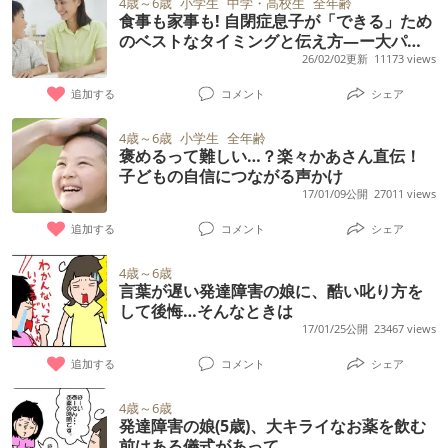
4歳～6歳
小学生
中学・高校生
全年齢
食事も家事も! 自閉症息子が「できる」ため
のベストなタイミングと伝え方―ー大パニ
ックの経験から学んだわが家の方法
26/02/02更新
11173 views
追加する
コメント
シェア
4歳～6歳
小学生
全年齢
褒めるって難しい…？楽々かあさん直伝！
子どもの自信につながる声かけ
17/01/09公開
27011 views
追加する
コメント
シェア
4歳～6歳
言葉が遅い発達障害の娘に、酷い叱り方を
して後悔…そんなときは
17/01/25公開
23467 views
追加する
コメント
シェア
4歳～6歳
発達障害の娘(5歳)、大キライなお薬を飲む
前はある儀式があって…