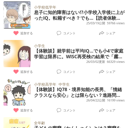
小学校低学年
息子に知的障害はない!?小学校入学後に上が
ったIQ。転籍すべき？でも…【読者体験
談】
25/03/19公開
59766 views
追加する
コメント
シェア
小学生
【体験談】就学前は平均IQ…でも小4で家庭
学習は限界に。WISC再受検の結果で「霧が
晴れた」瞬間
26/03/02更新
66329 views
追加する
コメント
シェア
小学校高学年
中学生
【体験談】IQ78・境界知能の長男、「情緒
クラスなら安心」とは限らない？進路問題
で直面した壁
26/04/22公開
16199 views
追加する
コメント
シェア
全年齢