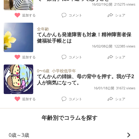
16/02/19公開
215275 views
追加する
コメント
シェア
全年齢
てんかんも発達障害も対象！精神障害者保
健福祉手帳とは
16/02/08公開
122385 views
追加する
コメント
シェア
0〜6歳
小学校低学年
てんかんの姉妹、母の背中を押す。我が子2
人が病気になって。
16/01/18公開
31672 views
追加する
コメント
シェア
年齢別でコラムを探す
0歳～3歳