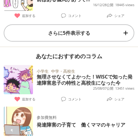
16/12/28公開
18445 views
追加する
コメント
シェア
さらに5件表示する
あなたにおすすめのコラム
小学生
中学・高校生
無理させなくてよかった！WISCで知った発
達障害息子の特性と高校生になった今
25/08/07公開
13451 views
追加する
コメント
シェア
参加費無料
発達障害の子育て 働くママのキャリア