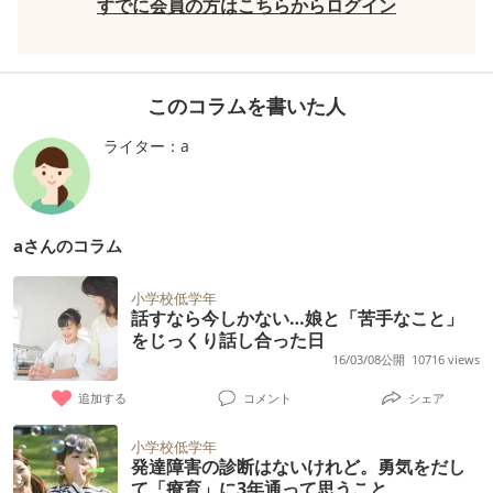
すでに会員の方はこちらからログイン
このコラムを書いた人
ライター：a
aさんのコラム
小学校低学年
話すなら今しかない…娘と「苦手なこと」
をじっくり話し合った日
16/03/08公開
10716 views
追加する
コメント
シェア
小学校低学年
発達障害の診断はないけれど。勇気をだし
て「療育」に3年通って思うこと