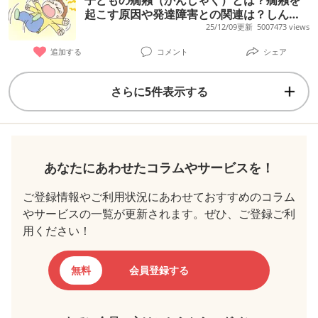
子どもの癇癪（かんしゃく）とは？癇癪を
起こす原因や発達障害との関連は？しんど
いときの対応方法、相談先まとめ【専門家
25/12/09更新
5007473 views
監修】
追加する
コメント
シェア
さらに5件表示する
あなたにあわせたコラムやサービスを！
ご登録情報やご利用状況にあわせておすすめのコラム
やサービスの一覧が更新されます。ぜひ、ご登録ご利
用ください！
無料
会員登録する