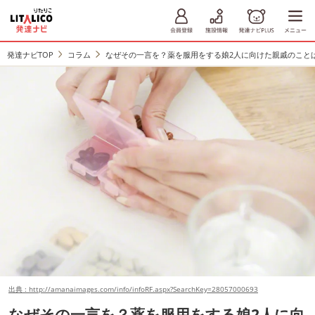
発達ナビTOP
コラム
なぜその一言を？薬を服用をする娘2人に向けた親戚のこと
出典 : http://amanaimages.com/info/infoRF.aspx?SearchKey=28057000693
なぜその一言を？薬を服用をする娘2人に向