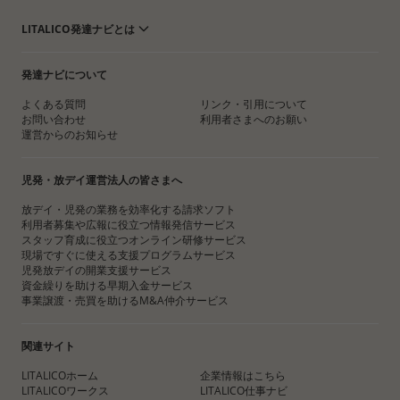
LITALICO発達ナビとは
発達ナビについて
よくある質問
リンク・引用について
お問い合わせ
利用者さまへのお願い
運営からのお知らせ
児発・放デイ運営法人の皆さまへ
放デイ・児発の業務を効率化する請求ソフト
利用者募集や広報に役立つ情報発信サービス
スタッフ育成に役立つオンライン研修サービス
現場ですぐに使える支援プログラムサービス
児発放デイの開業支援サービス
資金繰りを助ける早期入金サービス
事業譲渡・売買を助けるM&A仲介サービス
関連サイト
LITALICOホーム
企業情報はこちら
LITALICOワークス
LITALICO仕事ナビ