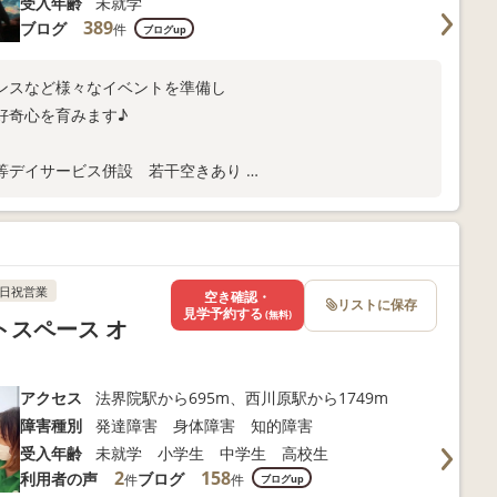
受入年齢
未就学
389
ブログ
件
ブログup
ンスなど様々なイベントを準備し
好奇心を育みます♪
後等デイサービス併設 若干空きあり
ます♪
日祝営業
空き確認・
リストに保存
見学予約する
(無料)
スペース オ
アクセス
法界院駅から695m、西川原駅から1749m
障害種別
発達障害 身体障害 知的障害
受入年齢
未就学 小学生 中学生 高校生
2
158
利用者の声
ブログ
件
件
ブログup