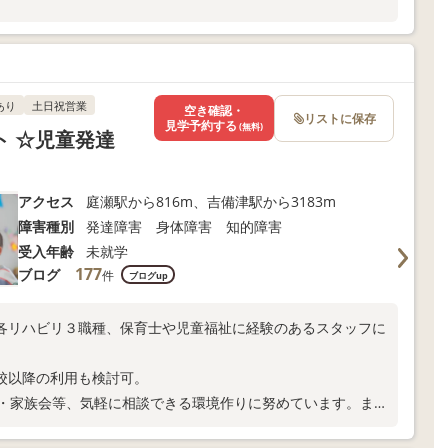
あり
土日祝営業
空き確認・
リストに保存
見学予約する
(無料)
 ☆児童発達
アクセス
庭瀬駅から816m、吉備津駅から3183m
障害種別
発達障害 身体障害 知的障害
受入年齢
未就学
177
ブログ
件
ブログup
各リハビリ３職種、保育士や児童福祉に経験のあるスタッフに
校以降の利用も検討可。
談・家族会等、気軽に相談できる環境作りに努めています。ま