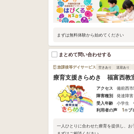
まずは無料体験から始めてください
まとめて問い合わせする
放課後等デイサービス
空きあり
送迎あり
療育支援きらめき 福富西教
アクセス
備前西市
障害種別
発達障害
受入年齢
小学生 
1
利用者の声
ブ
件
一人ひとりに合わせた療育を提供し、お
まずはご相談ください。