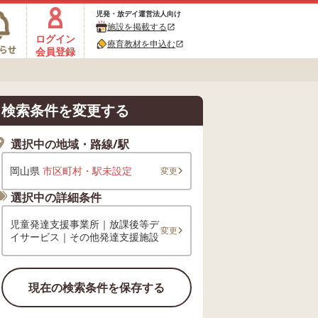
児発・放デイ運営法人向け
施設を掲載する
open_in_new
ログイン
療育教材を申込む
open_in_new
会員登録
検索条件を変更する
選択中の地域・路線/駅
岡山県
市区町村・駅未設定
変更
選択中の詳細条件
児童発達支援事業所｜放課後等デ
変更
イサービス｜その他発達支援施設
現在の検索条件を保存する