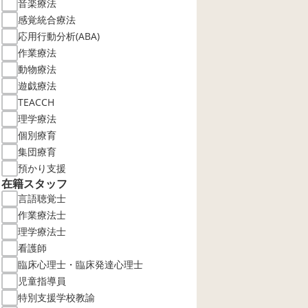
音楽療法
感覚統合療法
応用行動分析(ABA)
作業療法
動物療法
遊戯療法
TEACCH
理学療法
個別療育
集団療育
預かり支援
在籍スタッフ
言語聴覚士
作業療法士
理学療法士
看護師
臨床心理士・臨床発達心理士
児童指導員
特別支援学校教諭