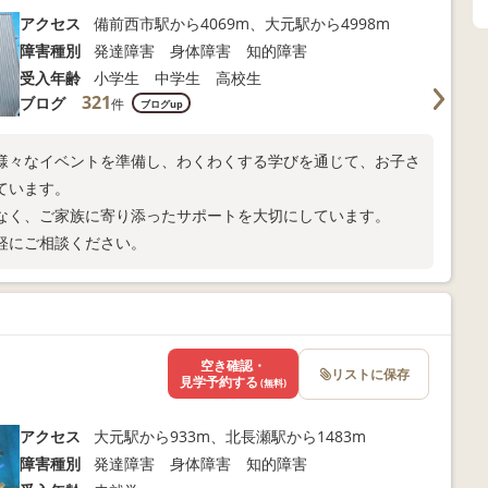
アクセス
備前西市駅から4069m、大元駅から4998m
障害種別
発達障害 身体障害 知的障害
受入年齢
小学生 中学生 高校生
321
ブログ
件
ブログup
様々なイベントを準備し、わくわくする学びを通じて、お子さ
ています。
なく、ご家族に寄り添ったサポートを大切にしています。
軽にご相談ください。
空き確認・
リストに保存
見学予約する
(無料)
アクセス
大元駅から933m、北長瀬駅から1483m
障害種別
発達障害 身体障害 知的障害