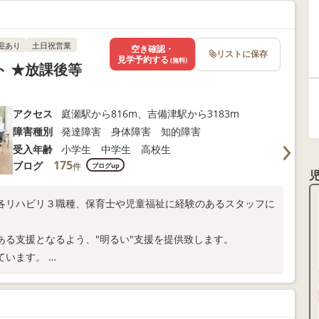
迎あり
土日祝営業
空き確認・
リストに保存
見学予約する
(無料)
 ★放課後等
アクセス
庭瀬駅から816m、吉備津駅から3183m
障害種別
発達障害 身体障害 知的障害
受入年齢
小学生 中学生 高校生
175
ブログ
件
ブログup
各リハビリ３職種、保育士や児童福祉に経験のあるスタッフに
ある支援となるよう、"明るい"支援を提供致します。
ています。