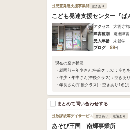
児童発達支援事業所
空きあり
こども発達支援センター『ば
アクセス
大雲寺前
障害種別
発達障害
受入年齢
未就学
89
ブログ
件
現在の空き状況
・就園前～年少さん(午前クラス)：空きあ
・年少・年中さん(午後クラス)：空きあり
・年長さん(午後クラス)：空きあり1名(
まとめて問い合わせする
放課後等デイサービス
空きあり
送迎あり
あそび王国 南輝事業所