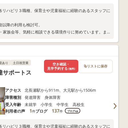
各リハビリ３職種、保育士や児童福祉に経験のあるスタッフに
校以降の利用も検討可。
談・家族会等、気軽に相談できる環境作りに努めています。ま
迎あり
土日祝営業
空き確認・
リストに保存
見学予約する
(無料)
達サポートス
アクセス
北長瀬駅から911m、大元駅から1506m
障害種別
発達障害 身体障害
受入年齢
未就学 小学生 中学生 高校生
1
137
利用者の声
ブログ
件
件
ブログup
各リハビリ３職種、保育士や児童福祉に経験のあるスタッフに