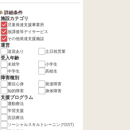
詳細条件
施設カテゴリ
児童発達支援事業所
放課後等デイサービス
その他発達支援施設
運営
送迎あり
土日祝営業
受入年齢
未就学
小学生
中学生
高校生
障害種別
重症心身
発達障害
知的障害
身体障害
支援プログラム
運動療法
学習支援
言語療法
ソーシャルスキルトレーニング(SST)