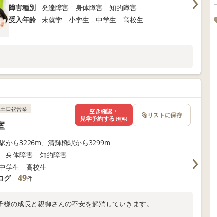
障害種別
発達障害 身体障害 知的障害
受入年齢
未就学 小学生 中学生 高校生
土日祝営業
空き確認・
リストに保存
見学予約する
(無料)
室
駅から3226m、清輝橋駅から3299m
 身体障害 知的障害
中学生 高校生
49
ログ
件
子様の成長と親御さんの不安を解消していきます。