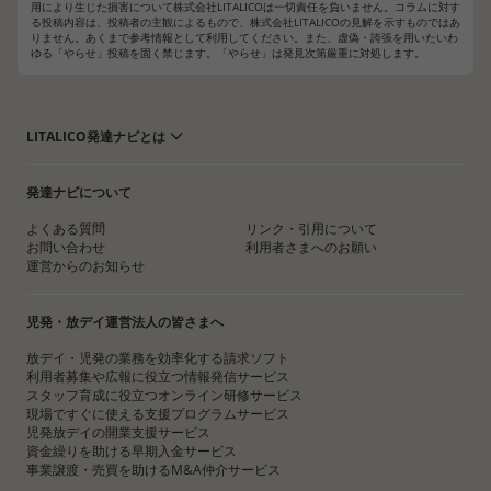
用により生じた損害について株式会社LITALICOは一切責任を負いません。コラムに対す
る投稿内容は、投稿者の主観によるもので、株式会社LITALICOの見解を示すものではあ
りません。あくまで参考情報として利用してください。また、虚偽・誇張を用いたいわ
ゆる「やらせ」投稿を固く禁じます。「やらせ」は発見次第厳重に対処します。
LITALICO発達ナビとは
発達ナビについて
よくある質問
リンク・引用について
お問い合わせ
利用者さまへのお願い
運営からのお知らせ
児発・放デイ運営法人の皆さまへ
放デイ・児発の業務を効率化する請求ソフト
利用者募集や広報に役立つ情報発信サービス
スタッフ育成に役立つオンライン研修サービス
現場ですぐに使える支援プログラムサービス
児発放デイの開業支援サービス
資金繰りを助ける早期入金サービス
事業譲渡・売買を助けるM&A仲介サービス