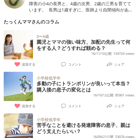
障害の小4の長男と、4歳の次男、2歳の三男を育てて
います。 長男は1歳すぎに、医師より自閉傾向がある
と指摘され、今は支援学級に通っています。 初めて
たっくんママさんのコラム
の息子が、自閉症の疑いがあると自分で感じて、そし
て医師に告げられたとき、自分だけ世間から離れてぽ
っかりとした穴に落ちた気分で暫く落ち込みました。
0〜6歳
成長に関して、同年齢の子どもと比べず、去年の息子
園児とママの強い味方、加配の先生って何
と比べるようになってから、前向きになれました。
をする人？どうすれば頼める？
今はゆっくりな息子の成長を味わっています。私の経
16/11/10公開
154724 views
験がお役に立てれば嬉しいです。
追加する
コメント
シェア
小学校低学年
多動の子にトランポリンが良いって本当？
購入後の息子の変化とは
16/10/12公開
85901 views
追加する
コメント
シェア
小学校低学年
苦手なことを避ける発達障害の息子、親は
どう支えたらいい？
16/09/21公開
53074 views