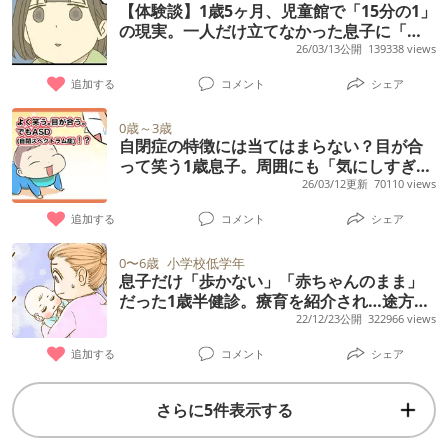
【体験談】1歳5ヶ月、児童館で「15分の1」
の現実。一人だけ立てなかった息子に「何
かある」と悟った転換点
26/03/13公開
139338 views
追加する
コメント
シェア
0歳～3歳
自閉症の特徴には当てはまらない？目が合
って笑う1歳息子。周囲にも「気にしすぎ」
と言われたけれど…
26/03/12更新
70110 views
追加する
コメント
シェア
0〜6歳
小学校低学年
息子だけ「歩かない」「赤ちゃんのまま」
だった1歳半健診。療育を紹介され…途方に
くれた乳児期を振り返って今感じること
22/12/23公開
322966 views
【ユーザー体験談】
追加する
コメント
シェア
さらに5件表示する