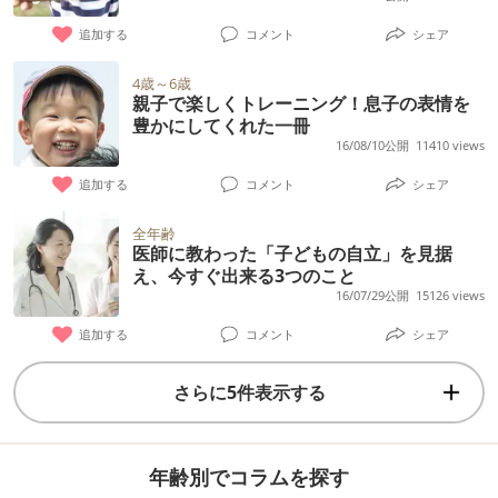
追加する
コメント
シェア
4歳～6歳
親子で楽しくトレーニング！息子の表情を
豊かにしてくれた一冊
16/08/10公開
11410 views
追加する
コメント
シェア
全年齢
医師に教わった「子どもの自立」を見据
え、今すぐ出来る3つのこと
16/07/29公開
15126 views
追加する
コメント
シェア
さらに5件表示する
年齢別でコラムを探す