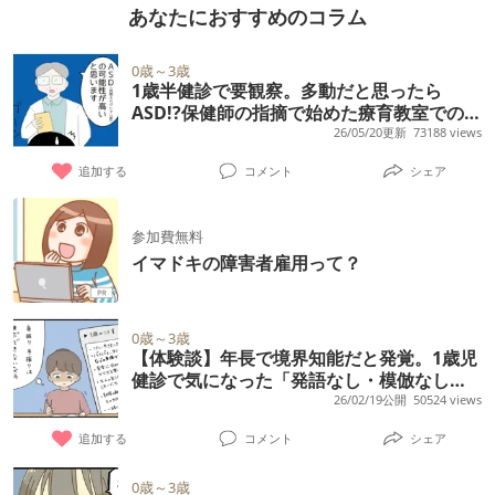
あなたにおすすめのコラム
0歳～3歳
1歳半健診で要観察。多動だと思ったら
ASD!?保健師の指摘で始めた療育教室での様
子は【実体験】
26/05/20更新
73188 views
追加する
コメント
シェア
参加費無料
イマドキの障害者雇用って？
0歳～3歳
【体験談】年長で境界知能だと発覚。1歳児
健診で気になった「発語なし・模倣なし」
と私が救われた言葉
26/02/19公開
50524 views
追加する
コメント
シェア
0歳～3歳