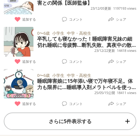
害との関係【医師監修】
23/12/05更新
1197193 views
追加する
コメント
シェア
0〜6歳
小学生
中学・高校生
卒乳しても寝なかった！睡眠障害兄妹の細
切れ睡眠に母疲弊…断乳失敗、真夜中の散
歩、8歳まで添い乳、服薬でようやく熟睡で
23/12/22更新
14418 views
きるようになるまでの20年ーーユーザー体
追加する
コメント
シェア
験談
0〜6歳
小学生
中学・高校生
睡眠障害娘に15年添い寝で万年寝不足。体
力も限界に…睡眠導入剤メラトベルを使っ
てみると【読者体験談】
25/05/15公開
18411 views
追加する
コメント
シェア
さらに5件表示する