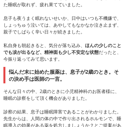
た睡眠が取れず、疲れ果てていました。
息子も夜うまく眠れないせいか、日中はいつも不機嫌で、
しょっちゅう泣いては、あやしてもなかなか泣き止まず、
親子でしばらく辛い日々が続きました。
私自身も朝起きると、気分が落ち込み、
ほんの少しのこと
でも涙が出るなど、精神面も少し不安定な状態
だったと、
今振り返ってみて思います。
悩んだ末に始めた服薬は、息子が2歳のとき。そ
の決め手は医師の一言。
そんな日々の中、2歳のときに小児精神科のお医者様に、
睡眠の診察をして頂く機会がありました。
診察の結果、息子は睡眠障害であることがわかりました。
先生からは、人間の体の中で作り出されるホルモンで、睡
眠導入の効果がある薬を処方しましょうか？とご提案があ