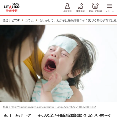
発達ナビTOP
コラム
もしかして、わが子は睡眠障害？そう気づく前の子育ては壮
出典 : http://amanaimages.com/info/infoRF.aspx?SearchKey=10568002332
もしかして、わが子は睡眠障害？そう気づ