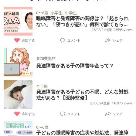
0〜6歳
小学生
中学生
睡眠障害と発達障害の関係は？「起きられ
ない」「寝つきが悪い」何科で診てもらえ
る？薬は処方される？起立性調節障害やナ
23/02/21公開
23595 views
ルコレプシーについても【小児科医QA】
追加する
コメント
シェア
参加費無料
発達障害がある子の障害年金って？
全年齢
発達障害がある子どもの不眠、どんな対処
法がある？【医師監修】
25/03/24更新
116973 views
追加する
コメント
シェア
0〜6歳
子どもの睡眠障害の症状や対処法、発達障