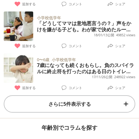
追加する
コメント
シェア
小学校低学年
「どうしてママは意地悪言うの？」声をか
けを嫌がる子ども。わが家で決めたルール
とは
18/01/13公開
49852 views
追加する
コメント
シェア
0〜6歳
小学校低学年
7歳になっても続くおもらし。負のスパイラ
ルに終止符を打ったのはある日のトイレの
惨状だった
17/11/26公開
248922 views
追加する
コメント
シェア
さらに5件表示する
年齢別でコラムを探す