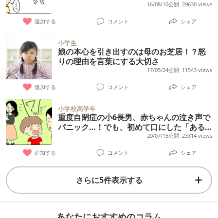
16/08/10公開
29630 views
追加する
コメント
シェア
小学生
娘の本心を引き出すのは母のお芝居！？怒
りの理由を言葉にする大切さ
17/05/24公開
11543 views
追加する
コメント
シェア
小学校高学年
重度自閉症の小6長男、赤ちゃんの泣き声で
パニック…！でも、初めて口にした「ある
こと」に大きな成長を感じて
20/07/15公開
23314 views
追加する
コメント
シェア
さらに5件表示する
あなたにおすすめのコラム