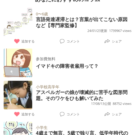
0〜6歳
言語発達遅滞とは？言葉が出てこない原因
など【専門家監修】
24/01/23更新
1739967 views
追加する
コメント
シェア
参加費無料
イマドキの障害者雇用って？
小学校高学年
アスペルガーの娘が壊滅的に苦手な図形問
題。そのワケをひも解いてみた
17/08/13公開
88752 views
追加する
コメント
シェア
小学生
4歳まで無言、5歳で独り言、低学年時代の