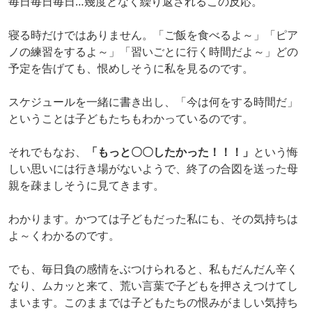
毎日毎日毎日…幾度となく繰り返されるこの反応。
寝る時だけではありません。「ご飯を食べるよ～」「ピア
ノの練習をするよ～」「習いごとに行く時間だよ～」どの
予定を告げても、恨めしそうに私を見るのです。
スケジュールを一緒に書き出し、「今は何をする時間だ」
ということは子どもたちもわかっているのです。
それでもなお、
「もっと〇〇したかった！！！」
という悔
しい思いには行き場がないようで、終了の合図を送った母
親を疎ましそうに見てきます。
わかります。かつては子どもだった私にも、その気持ちは
よ～くわかるのです。
でも、毎日負の感情をぶつけられると、私もだんだん辛く
なり、ムカッと来て、荒い言葉で子どもを押さえつけてし
まいます。このままでは子どもたちの恨みがましい気持ち