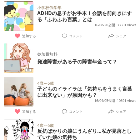
小学校低学年
ADHDの息子がお手本！会話を前向きにす
る「ふわふわ言葉」とは
16/08/20公開
33501 views
追加する
コメント
シェア
参加費無料
発達障害がある子の障害年金って？
4歳～6歳
子どものイライラは「気持ちをうまく言葉
に出来ない」が原因かも？
16/04/05公開
10691 views
追加する
コメント
シェア
4歳～6歳
反抗ばかりの娘にうんざり…私が見落とし
ていた娘の気持ち