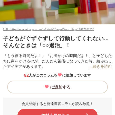
出典 : http://amanaimages.com/info/infoRF.aspx?SearchKey=11017007293
子どもがぐずぐずして行動してくれない…
そんなときは「○○退治」！
「もう寝る時間だよ！」「お出かけの時間だよ！」と子どもた
ちに声をかけるのが、だんだん苦痛になってきた時、編み出し
たアイデアがあります。
...続きを読む
82
人がこのコラムを
に追加しています
に追加する
会員登録すると発達障害コラムが読み放題！