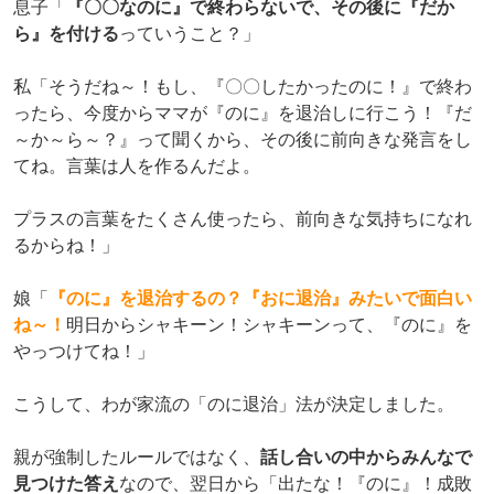
息子「
『〇〇なのに』で終わらないで、その後に『だか
ら』を付ける
っていうこと？」
私「そうだね～！もし、『〇〇したかったのに！』で終わ
ったら、今度からママが『のに』を退治しに行こう！『だ
～か～ら～？』って聞くから、その後に前向きな発言をし
てね。言葉は人を作るんだよ。
プラスの言葉をたくさん使ったら、前向きな気持ちになれ
るからね！」
娘「
『のに』を退治するの？『おに退治』みたいで面白い
ね～！
明日からシャキーン！シャキーンって、『のに』を
やっつけてね！」
こうして、わが家流の「のに退治」法が決定しました。
親が強制したルールではなく、
話し合いの中からみんなで
見つけた答え
なので、翌日から「出たな！『のに』！成敗