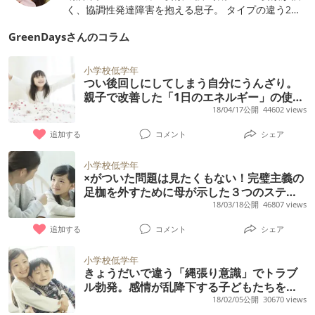
く、協調性発達障害を抱える息子。 タイプの違う2人
のコマリゴトを少しでも解消すべく、日々奮闘してい
GreenDaysさんのコラム
ます。わが家の体験談が、同じようにコマリゴトを抱
えて悩んでいらっしゃるご家庭のお役に立てれば幸い
です。 ブログ 「自閉症スペクトラムな子供たちと暮
小学校低学年
らすグリーンな日々」
つい後回しにしてしまう自分にうんざり。
親子で改善した「1日のエネルギー」の使い
方とは
18/04/17公開
44602 views
追加する
コメント
シェア
小学校低学年
×がついた問題は見たくもない！完璧主義の
足枷を外すために母が示した３つのステッ
プ
18/03/18公開
46807 views
追加する
コメント
シェア
小学校低学年
きょうだいで違う「縄張り意識」でトラブ
ル勃発。感情が乱降下する子どもたちを変
えた大切な作業
18/02/05公開
30670 views