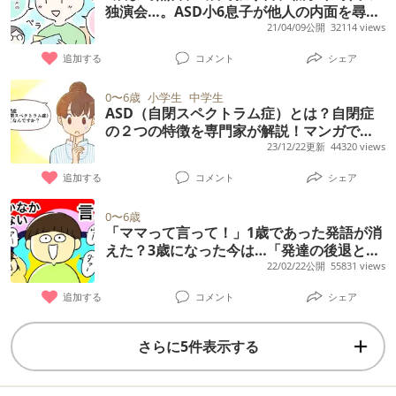
独演会…。ASD小6息子が他人の内面を尋ね
るようになるまで
21/04/09公開
32114 views
追加する
コメント
シェア
0〜6歳
小学生
中学生
ASD（自閉スペクトラム症）とは？自閉症
の２つの特徴を専門家が解説！マンガで学
ぶ自閉スペクトラム症
23/12/22更新
44320 views
追加する
コメント
シェア
0〜6歳
「ママって言って！」1歳であった発語が消
えた？3歳になった今は…「発達の後退と気
にしなくていい」STさんの言葉に救われて
22/02/22公開
55831 views
追加する
コメント
シェア
さらに5件表示する