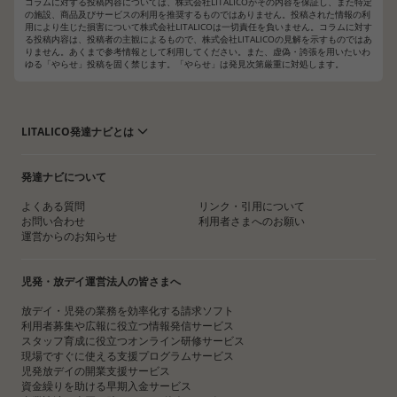
コラムに対する投稿内容については、株式会社LITALICOがその内容を保証し、また特定
の施設、商品及びサービスの利用を推奨するものではありません。投稿された情報の利
用により生じた損害について株式会社LITALICOは一切責任を負いません。コラムに対す
る投稿内容は、投稿者の主観によるもので、株式会社LITALICOの見解を示すものではあ
りません。あくまで参考情報として利用してください。また、虚偽・誇張を用いたいわ
ゆる「やらせ」投稿を固く禁じます。「やらせ」は発見次第厳重に対処します。
LITALICO発達ナビとは
発達ナビについて
よくある質問
リンク・引用について
お問い合わせ
利用者さまへのお願い
運営からのお知らせ
児発・放デイ運営法人の皆さまへ
放デイ・児発の業務を効率化する請求ソフト
利用者募集や広報に役立つ情報発信サービス
スタッフ育成に役立つオンライン研修サービス
現場ですぐに使える支援プログラムサービス
児発放デイの開業支援サービス
資金繰りを助ける早期入金サービス