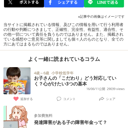
※記事中の画像はイメージです
当サイトに掲載されている情報、及びこの情報を用いて行う利用者
の行動や判断につきまして、正確性、完全性、有益性、適合性、そ
の他一切について責任を負うものではありません。また、掲載され
ている感想やご意見等に関しましても個々人のものとなり、全ての
方にあてはまるものではありません。
よく一緒に読まれているコラム
4歳～6歳
小学校低学年
お子さんの「こだわり」どう対応してい
く？心がけたい3つの基本
16/06/11公開
29039 views
追加する
コメント
シェア
参加費無料
発達障害がある子の障害年金って？