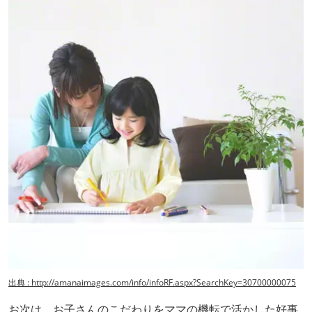
出典 : http://amanaimages.com/info/infoRF.aspx?SearchKey=30700000075
お次は、お子さんのこだわりをママの機転で活かした好事