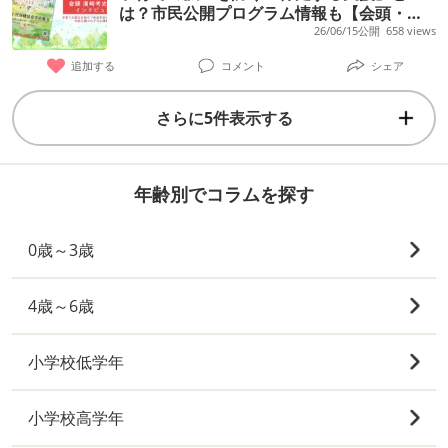
は？市民公開プログラム情報も【会頭・濱
﨑考史先生に聞く／第73回日本小児保健協
26/06/15公開
658 views
会学術集会】
追加する
コメント
シェア
さらに5件表示する
年齢別でコラムを探す
0歳～3歳
4歳～6歳
小学校低学年
小学校高学年