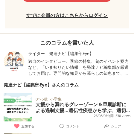
すでに会員の方はこちらからログイン
このコラムを書いた人
ライター：発達ナビ【編集部Eye】
独自のインタビュー、季節の特集、旬のイベント案内
など、「いま知りたい情報」を発達ナビ編集部が厳選
してお届け。専門的な知見から暮らしの知恵まで、毎
日に新しい視点を添えるコンテンツを随時更新しま
発達ナビ【編集部Eye】さんのコラム
す。
0〜6歳
小学生
支援から漏れるグレーゾーン＆早期診断に
よる過剰支援…遺伝性疾患から学ぶ、適切
なアセスメントとは【学会レポート1】
26/08/06公開
530 views
追加する
コメント
シェア