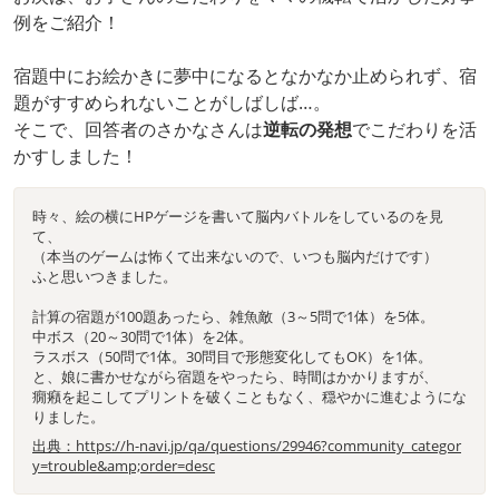
例をご紹介！
宿題中にお絵かきに夢中になるとなかなか止められず、宿
題がすすめられないことがしばしば…。
そこで、回答者のさかなさんは
逆転の発想
でこだわりを活
かすしました！
時々、絵の横にHPゲージを書いて脳内バトルをしているのを見
て、
（本当のゲームは怖くて出来ないので、いつも脳内だけです）
ふと思いつきました。
計算の宿題が100題あったら、雑魚敵（3～5問で1体）を5体。
中ボス（20～30問で1体）を2体。
ラスボス（50問で1体。30問目で形態変化してもOK）を1体。
と、娘に書かせながら宿題をやったら、時間はかかりますが、
癇癪を起こしてプリントを破くこともなく、穏やかに進むようにな
りました。
出典：https://h-navi.jp/qa/questions/29946?community_categor
y=trouble&amp;order=desc