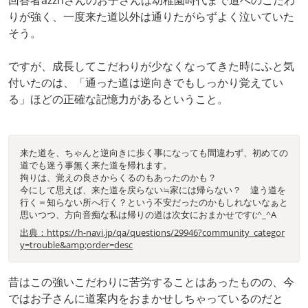
回答者azznさんのお子さんは幼稚園時代まで道へのこだわ
りが強く、一度来た道以外は通りたがらずよく泣いていた
そう。
ですが、成長してこだわりが少なくなってきた時にふと気
付いたのは、「通った道は逆向きでもしっかり覚えてい
る」ほどの正確な記憶力があるということ。
来た道を、ちゃんと逆向きに歩く事になっても間違わず、初めての
道でも迷う事無く来た道を帰れます。
拘りは、覚えの良さからくるのもあったのかも？
今にして思えば、来た道を戻らない≒家には帰らない？ 違う道を
行く＝知らない所へ行く？という不安だったのかもしれないなぁと
思いつつ、方向音痴な私は帰りの道は次女におまかせです(;^_^A
出典：https://h-navi.jp/qa/questions/29946?community_categor
y=trouble&amp;order=desc
昔はこの強いこだわりに苦労することはあったものの、今
ではお子さんに道案内をおまかせしちゃっているのだと