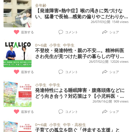
全年齢
【発達障害×熱中症】喉の渇きに気づけな
い、猛暑で長袖…感覚の偏りやこだわりか
ら子どもを守るには？【小児科医アドバイ
26/07/03公開
1548 views
スも】
追加する
コメント
シェア
0〜6歳
小学生
中学生
不登校・発達特性・親の不安…。精神科医
さわ先生が見つけた親子の暮らしの守り方
【精神科医さわ×発達ナビ編集長対談】
26/07/02公開
12026 views
追加する
コメント
シェア
小学生
中学生
発達特性による睡眠障害・腹痛頭痛などに
どう向き合う？対応策は？【小児科医・石
井隆大先生に聞く／第73回日本小児保健協
26/06/16公開
909 views
会学術集会】
追加する
コメント
シェア
0〜6歳
小学生
中学・高校生
子育ての孤立を防ぐ「伴走する支援」と