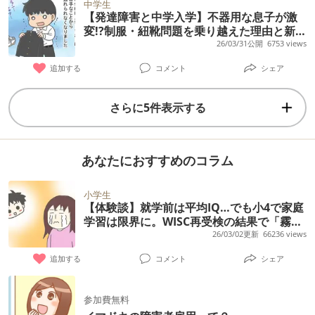
中学生
【発達障害と中学入学】不器用な息子が激
変!?制服・紐靴問題を乗り越えた理由と新た
な感覚過敏の壁
26/03/31公開
6753 views
追加する
コメント
シェア
さらに5件表示する
あなたにおすすめのコラム
小学生
【体験談】就学前は平均IQ…でも小4で家庭
学習は限界に。WISC再受検の結果で「霧が
晴れた」瞬間
26/03/02更新
66236 views
追加する
コメント
シェア
参加費無料