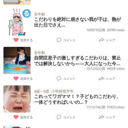
全年齢
こだわりを絶対に崩さない我が子は、熱が
出た日でさえ…
16/05/10公開
24789 views
追加する
コメント
シェア
全年齢
自閉症息子の激しすぎるこだわりは、禁止
では解決しないから――大人になった今、
たどり着いた答えとは
19/12/02公開
94558 views
追加する
コメント
シェア
4歳～6歳
小学校低学年
これってワガママ！？子どものこだわり、
一体どうすればいいの…？
17/12/14公開
57423 views
追加する
コメント
シェア