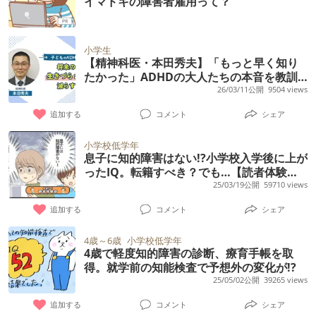
イマドキの障害者雇用って？
小学生
【精神科医・本田秀夫】「もっと早く知り
たかった」ADHDの大人たちの本音を教訓
に。自己評価を下げない子ども期の支援と
26/03/11公開
9504 views
は
追加する
コメント
シェア
小学校低学年
息子に知的障害はない!?小学校入学後に上が
ったIQ。転籍すべき？でも…【読者体験
談】
25/03/19公開
59710 views
追加する
コメント
シェア
4歳～6歳
小学校低学年
4歳で軽度知的障害の診断、療育手帳を取
得。就学前の知能検査で予想外の変化が!?
25/05/02公開
39265 views
追加する
コメント
シェア