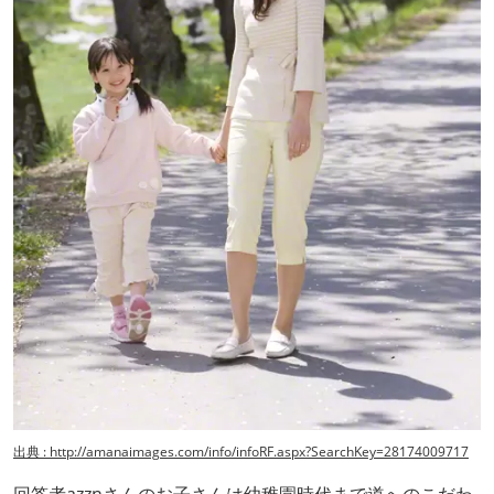
出典 : http://amanaimages.com/info/infoRF.aspx?SearchKey=28174009717