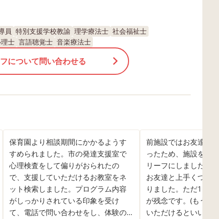
導員
特別支援学校教諭
理学療法士
社会福祉士
心理士
言語聴覚士
音楽療法士
フについて問い合わせる
保育園より相談期間にかかるようす
前施設ではお友達と
すめられました。市の発達支援室で
ったため、施設を変
心理検査をして偏りがおられたの
リーフにしました。 
で、支援していただけるお教室をネ
お友達と上手くつき
ット検索しました。プログラム内容
りました。ただ1コマ
がしっかりされている印象を受け
が残念です。(もう少
て、電話で問い合わせをし、体験の
いただけるといいなぁ