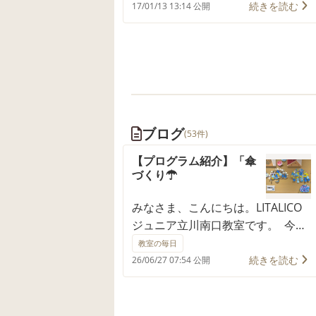
続きを読む
いたものの、1カ月後には集団に溶け
17/01/13 13:14 公開
込むようになっていました。 まだま
だ、最初は共同注視は難しく、手を
ヒラヒラさせたり、横目をしたり、
姿勢がグラグラしましたが、徐々に
雑多な環境の中でも話や課題に注目
が行くようになりました。 先生方が
親子共に相談や話し合う時間を個別
ブログ
(53件)
に取って下さるので、3年が経ち、と
ても成長しました。お友達につられ
【プログラム紹介】「傘
づくり☂
る事も少なく、自分の意見を説明出
来るようになってきました。また、
みなさま、こんにちは。LITALICO
幼稚園にも先生が来てくださり、幼
ジュニア立川南口教室です。 今日
稚園の課題をリタリコに持ち込ん
は台風の予報でしたが、幸いにも
で、対応を検討して頂き、幼稚園で
教室の毎日
LITALICOジュニア立川南口教室は
続きを読む
もやや落ち着いて過ごせるようにな
26/06/27 07:54 公開
雨の影響も少なく、元気なお子さ
ってきました。とても感謝していま
す。 比較的シンプルなお部屋で、視
まと一緒に活動をしました！ 梅雨
覚的にわかりやすい予定表、声の大
シリーズも第3回目となりました！