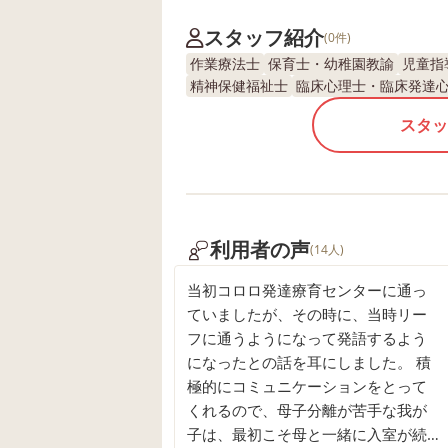
スタッフ紹介
(0件)
作業療法士
保育士・幼稚園教諭
児童指
精神保健福祉士
臨床心理士・臨床発達
スタッ
利用者の声
(14人)
当初コロロ発達療育センターに通っ
ていましたが、その時に、当時リー
フに通うようになって発語するよう
になったとの話を耳にしました。 積
極的にコミュニケーションをとって
くれるので、母子分離が苦手な我が
子は、最初こそ母と一緒に入室が続