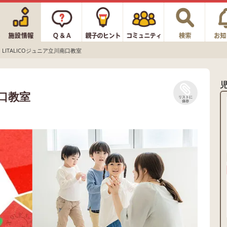
LITALICOジュニア立川南口教室
南口教室
リストに
保存