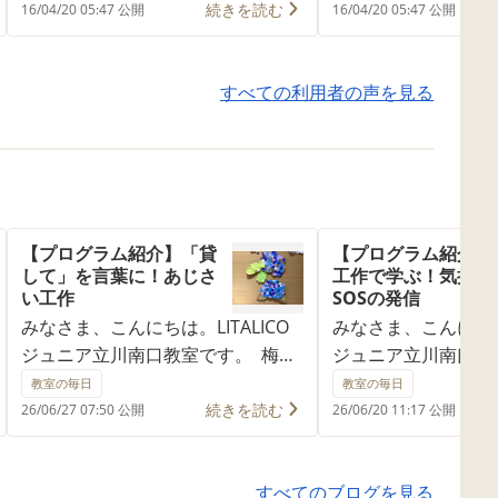
続きを読む
運びとなりました、体験時にモニタ
16/04/20 05:47 公開
16/04/20 05:47 公開
ーで授業の様子を見せてもらい、工
夫されている授業内容と終了後の個
別のカウンセリングの丁寧さに利用
すべての利用者の声を見る
を決めました。 保育園で指摘された
ことの一つに「お友達との関わり」
があるのでそちらの取れ組みも授業
に入れていただけると有難いです。
毎回の授業のプログラムとして組み
込まれてはいるので、より充実させ
【プログラム紹介】「貸
【プログラム紹介】
して」を言葉に！あじさ
工作で学ぶ！気持ち
ていただけると親としては、抱いて
い工作
SOSの発信
いる不安感の解消につながっていき
みなさま、こんにちは。LITALICO
みなさま、こんにちは。
ますので、ぜひお願いします。
ジュニア立川南口教室です。 梅雨
ジュニア立川南口教
シリーズ2回目です！ 日を追うご
の更新となります。
教室の毎日
教室の毎日
とに、あじさいの花がきれいに色
更新をしてまいりま
続きを読む
26/06/27 07:50 公開
26/06/20 11:17 公開
づく季節になってきましたね。 雨
チェックしてくださ
の日が多くなるこの時期、ご自宅
りとした雨雲が広が
すべてのブログを見る
でお子さまと過ごす時間が増える
になりました！ 6月