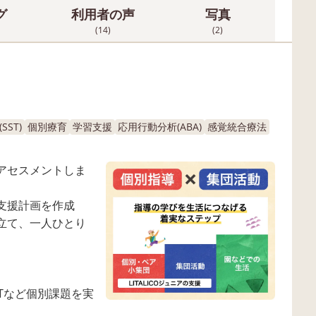
グ
利用者の声
写真
(14)
(2)
ST)
個別療育
学習支援
応用行動分析(ABA)
感覚統合療法
アセスメントしま
支援計画を作成
立て、一人ひとり
Tなど個別課題を実