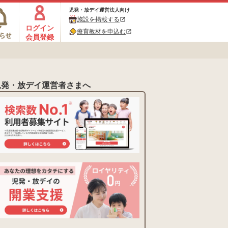
児発・放デイ運営法人向け
施設を掲載する
open_in_new
ログイン
療育教材を申込む
open_in_new
会員登録
児発・放デイ運営者さまへ