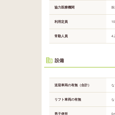
協力医療機関
医
利用定員
1
常勤人員
4
設備
送迎車両の有無（合計）
な
リフト車両の有無
な
男子便所
0