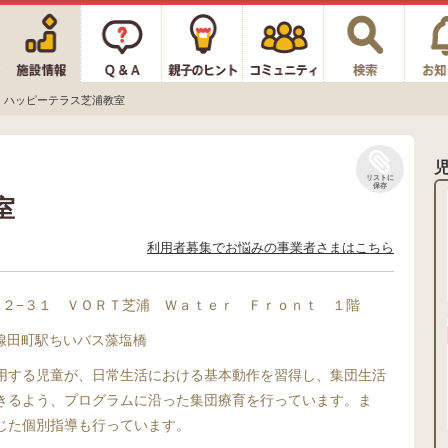
ハッピーテラス芝浦教室
リストに
保存
室
利用者募集でお悩みの事業者さまはこちら
１２−３１ ＶＯＲＴ芝浦 Ｗａｔｅｒ Ｆｒｏｎｔ １階
手線田町駅ちいバス藻塩橋
用する児童が、日常生活における基本動作を習得し、集団生活
きるよう、プログラムに沿った集団療育を行っています。ま
じた個別指導も行っています。