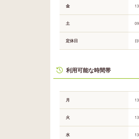
金
13
土
09
定休日
日
利用可能な時間帯
月
13
火
13
水
13