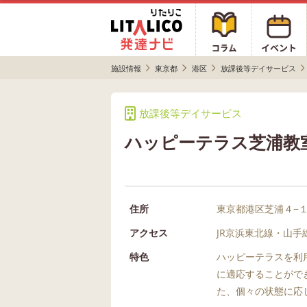
施設情報
東京都
港区
放課後等デイサービス
放課後等デイサービス
ハッピーテラス芝浦教
住所
東京都港区芝浦４−
アクセス
JR京浜東北線・山
特色
ハッピーテラスを利
に適応することがで
た、個々の状態に応