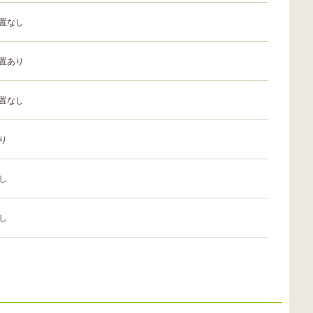
置なし
置あり
置なし
り
し
し