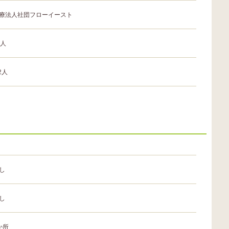
療法人社団フローイースト
0人
.2人
し
し
か所