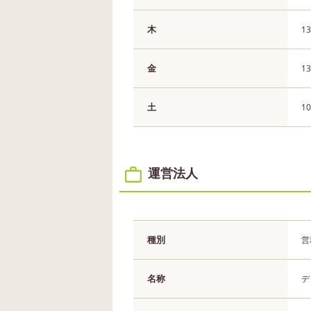
木
13
金
13
土
10
運営法人
種別
営
名称
デ