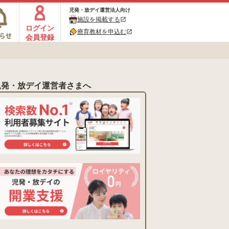
児発・放デイ運営法人向け
施設を掲載する
open_in_new
ログイン
療育教材を申込む
open_in_new
会員登録
児発・放デイ運営者さまへ