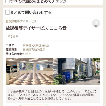
すべての施設をまとめてチェック
まとめて問い合わせする
放課後等デイサービス
リストに
放課後等デイサービス こころ音
保存
空きあり
エリア
東京都
>
文京区
>
白山
障害種別
発達障害
知的障害
受け入れ年齢
小学生
小学生募集中子ども同士のふれあいを通して「たのしい」「できた(で
きる)」「どうしたらいいのかな」など、いろいろな体験を積み重ね、
穏やかな毎日が過ごせることを目標としています。