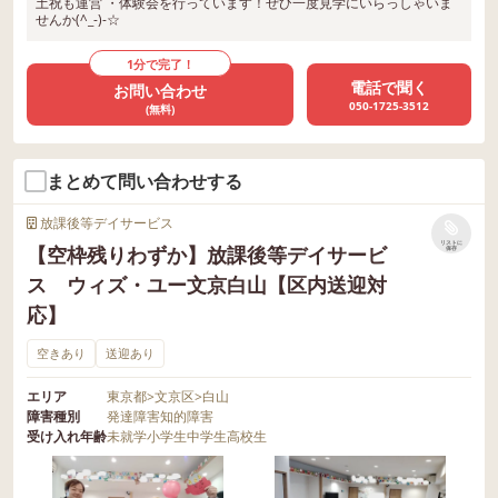
土祝も運営 ・体験会を行っています！ぜひ一度見学にいらっしゃいま
せんか(^_-)-☆
1分で完了！
電話で聞く
お問い合わせ
050-1725-3512
(無料)
まとめて問い合わせする
放課後等デイサービス
リストに
【空枠残りわずか】放課後等デイサービ
保存
ス ウィズ・ユー文京白山【区内送迎対
応】
空きあり
送迎あり
エリア
東京都
>
文京区
>
白山
障害種別
発達障害
知的障害
受け入れ年齢
未就学
小学生
中学生
高校生