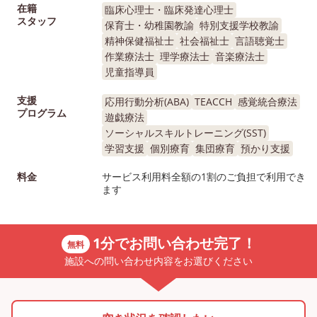
在籍
臨床心理士・臨床発達心理士
スタッフ
保育士・幼稚園教諭
特別支援学校教諭
精神保健福祉士
社会福祉士
言語聴覚士
作業療法士
理学療法士
音楽療法士
児童指導員
支援
応用行動分析(ABA)
TEACCH
感覚統合療法
プログラム
遊戯療法
ソーシャルスキルトレーニング(SST)
学習支援
個別療育
集団療育
預かり支援
料金
サービス利用料全額の1割のご負担で利用でき
ます
1分でお問い合わせ完了！
無料
施設への問い合わせ内容をお選びください