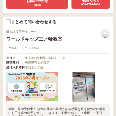
お問い合わせ
050-1794-7010
(無料)
まとめて問い合わせする
放課後等デイサービス
リストに
ワールドキッズ三ノ輪教室
保存
空きあり
土日祝営業
エリア
東京都
>
台東区
>
日本堤一丁目
障害種別
発達障害
知的障害
受け入れ年齢
未就学
小学生
体験・見学受付中！ 発達の基礎の基礎である感覚を整え穏やかに着実
にお子様達の成長を促していきます ・日比谷線／三ノ輪駅 ・平日・