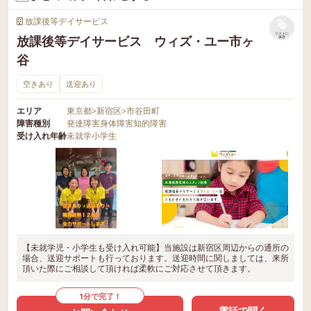
放課後等デイサービス
リストに
放課後等デイサービス ウィズ・ユー市ヶ
保存
谷
空きあり
送迎あり
エリア
東京都
>
新宿区
>
市谷田町
障害種別
発達障害
身体障害
知的障害
受け入れ年齢
未就学
小学生
【未就学児・小学生も受け入れ可能】当施設は新宿区周辺からの通所の
場合、送迎サポートも行っております。送迎時間に関しましては、来所
頂いた際にご相談して頂ければ柔軟にご対応させて頂きます。
1分で完了！
電話で聞く