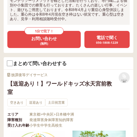
モンテッソーリメソッドを軸とした活動を行っており、専門職による個
別や小集団での療育も行っております。たくさんの楽しい行事、イベン
ト、遊びもご用意しております。令和8年4月より重症心身型併設しま
した。重心外は令和8年4月現在空き枠はない状況です。重心型は空き
あり、見学・利用相談随時受付中。
1分で完了！
電話で聞く
お問い合わせ
050-1808-1229
(無料)
まとめて問い合わせする
放課後等デイサービス
リストに
【送迎あり！】ワールドキッズ水天宮前教
保存
室
空きあり
送迎あり
土日祝営業
エリア
東京都
>
中央区
>
日本橋中洲
障害種別
発達障害
身体障害
知的障害
受け入れ年齢
小学生
中学生
高校生