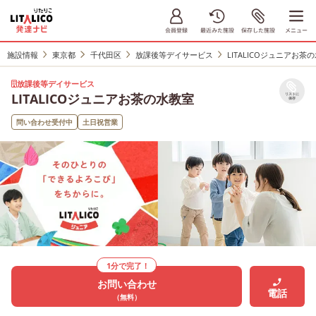
施設情報
東京都
千代田区
放課後等デイサービス
LITALICOジュニアお茶
放課後等デイサービス
LITALICOジュニアお茶の水教室
リストに
保存
問い合わせ受付中
土日祝営業
1分で完了！
お問い合わせ
電話
（無料）