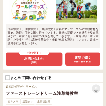
作業療法士、理学療法士、言語聴覚士在籍のマンツーマンの運動療育を
実施。送迎も可能な限り行っています。発達の基礎である感覚を整え穏
やかに、着実にお子様達の成長を促していきます。・最寄り駅：水天宮
駅・小学生/中学生/高校生募集中・土日/祝日も運営しています。是非一
度見学にお越し下さい。
1分で完了！
電話で聞く
お問い合わせ
050-1809-1431
(無料)
まとめて問い合わせする
放課後等デイサービス
リストに
ファーストシーンドリーム浅草橋教室
保存
空きあり
送迎あり
土日祝営業