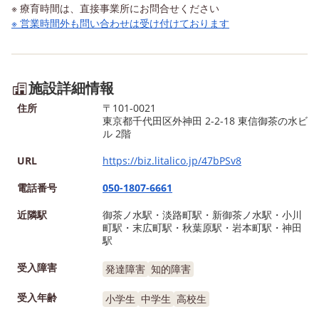
※ 療育時間は、直接事業所にお問合せください
※ 営業時間外も問い合わせは受け付けております
施設詳細情報
住所
〒101-0021
東京都千代田区外神田 2-2-18 東信御茶の水ビ
ル 2階
URL
https://biz.litalico.jp/47bPSv8
電話番号
050-1807-6661
近隣駅
御茶ノ水駅・淡路町駅・新御茶ノ水駅・小川
町駅・末広町駅・秋葉原駅・岩本町駅・神田
駅
受入障害
発達障害
知的障害
受入年齢
小学生
中学生
高校生