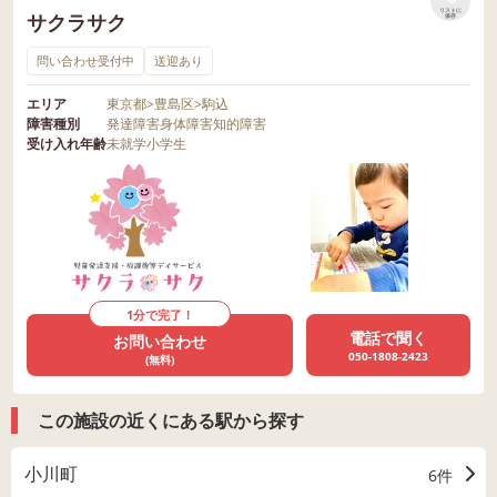
リストに
サクラサク
保存
問い合わせ受付中
送迎あり
エリア
東京都
>
豊島区
>
駒込
障害種別
発達障害
身体障害
知的障害
受け入れ年齢
未就学
小学生
1分で完了！
電話で聞く
お問い合わせ
050-1808-2423
(無料)
この施設の近くにある駅から探す
小川町
6件