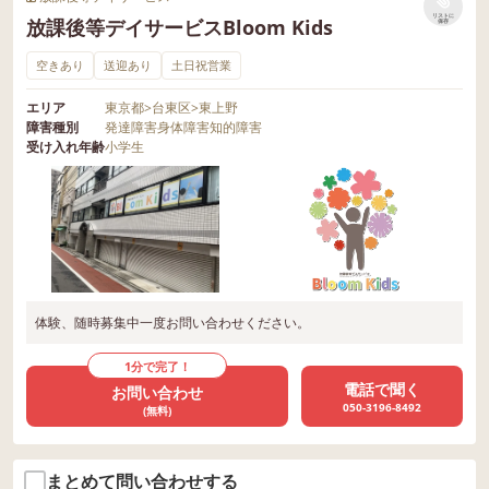
リストに
放課後等デイサービスBloom Kids
保存
空きあり
送迎あり
土日祝営業
エリア
東京都
>
台東区
>
東上野
障害種別
発達障害
身体障害
知的障害
受け入れ年齢
小学生
体験、随時募集中一度お問い合わせください。
1分で完了！
電話で聞く
お問い合わせ
050-3196-8492
(無料)
まとめて問い合わせする