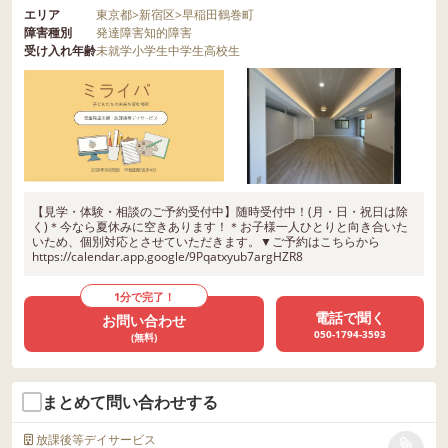
エリア
東京都
>
新宿区
>
早稲田鶴巻町
障害種別
発達障害
知的障害
受け入れ年齢
未就学
小学生
中学生
高校生
【見学・体験・相談のご予約受付中】随時受付中！(月・日・祝日は除
く)＊今なら夏休みに空きあります！＊お子様一人ひとりと向き合いた
いため、個別対応とさせていただきます。▼ご予約はこちらから
https://calendar.app.google/9Pqatxyub7argHZR8
1分で完了！
電話で聞く
お問い合わせ
050-1794-3593
(無料)
まとめて問い合わせする
放課後等デイサービス