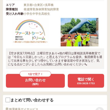
エリア
東京都
>
台東区
>
浅草橋
障害種別
発達障害
身体障害
知的障害
受け入れ年齢
小学生
中学生
高校生
【空き状況7月時点】 土曜日空きあり※他の曜日は要相談浅草橋教室で
は『今日も１日楽しかった』と思えるプログラムを提供、集団療育を通
じて出来る事を少しずつ増やしていきます😁送迎や空き状況など、気
になる点がございましたらお気軽にお問い合わせください📞
1分で完了！
電話で聞く
お問い合わせ
050-3628-1753
(無料)
まとめて問い合わせする
放課後等デイサービス