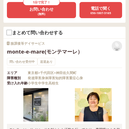
1分で完了！
電話で聞く
お問い合わせ
050-1807-5165
(無料)
まとめて問い合わせする
放課後等デイサービス
リストに
monte-e-mare(モンテマーレ）
保存
問い合わせ受付中
送迎あり
エリア
東京都
>
千代田区
>
神田佐久間町
障害種別
発達障害
身体障害
知的障害
重症心身
受け入れ年齢
小学生
中学生
高校生