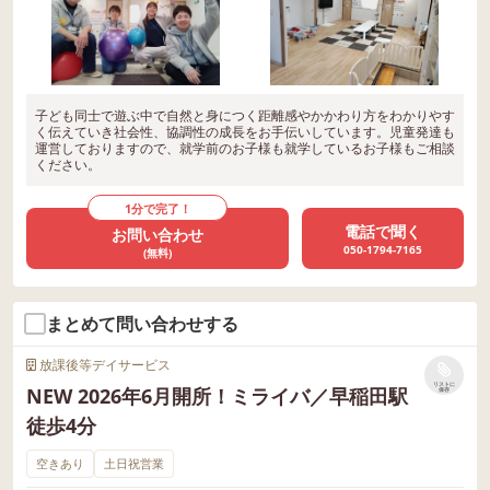
子ども同士で遊ぶ中で自然と身につく距離感やかかわり方をわかりやす
く伝えていき社会性、協調性の成長をお手伝いしています。児童発達も
運営しておりますので、就学前のお子様も就学しているお子様もご相談
ください。
1分で完了！
電話で聞く
お問い合わせ
050-1794-7165
(無料)
まとめて問い合わせする
放課後等デイサービス
リストに
NEW 2026年6月開所！ミライバ／早稲田駅
保存
徒歩4分
空きあり
土日祝営業