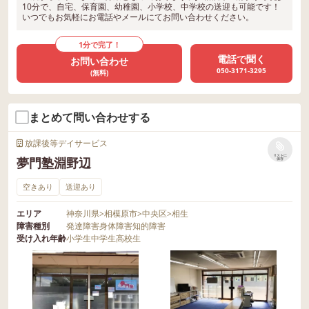
10分で、自宅、保育園、幼稚園、小学校、中学校の送迎も可能です！
いつでもお気軽にお電話やメールにてお問い合わせください。
1分で完了！
電話で聞く
お問い合わせ
050-3171-3295
(無料)
まとめて問い合わせする
放課後等デイサービス
リストに
夢門塾淵野辺
保存
空きあり
送迎あり
エリア
神奈川県
>
相模原市
>
中央区
>
相生
障害種別
発達障害
身体障害
知的障害
受け入れ年齢
小学生
中学生
高校生