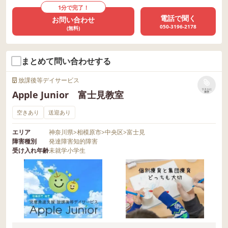
1分で完了！
電話で聞く
お問い合わせ
050-3196-2178
(無料)
まとめて問い合わせする
放課後等デイサービス
リストに
Apple Junior 富士見教室
保存
空きあり
送迎あり
エリア
神奈川県
>
相模原市
>
中央区
>
富士見
障害種別
発達障害
知的障害
受け入れ年齢
未就学
小学生