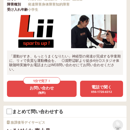
障害種別
発達障害
身体障害
知的障害
受け入れ年齢
小学生
「運動がすき、もっとうまくなりたい」神経型の発達が完成する学童期
に、リィで良質な運動機会を。 ◎淵野辺駅より徒歩4分◎スタジオ体
験随時実施中お電話またはWEB問い合わせにてお問い合わせくださ
い。
1分で完了！
電話で聞く
お問い合わせ
050-1720-6312
(無料)
まとめて問い合わせする
放課後等デイサービス
リストに
保存