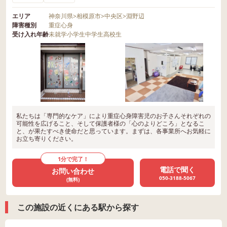
エリア
神奈川県
>
相模原市
>
中央区
>
淵野辺
障害種別
重症心身
受け入れ年齢
未就学
小学生
中学生
高校生
私たちは「専門的なケア」により重症心身障害児のお子さんそれぞれの
可能性を広げること、そして保護者様の「心のよりどころ」となるこ
と、が果たすべき使命だと思っています。まずは、各事業所へお気軽に
お立ち寄りください。
1分で完了！
電話で聞く
お問い合わせ
050-3188-5067
(無料)
この施設の近くにある駅から探す