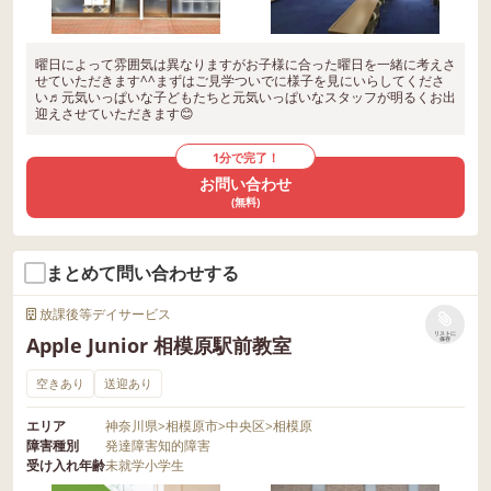
曜日によって雰囲気は異なりますがお子様に合った曜日を一緒に考えさ
せていただきます^^まずはご見学ついでに様子を見にいらしてくださ
い♬元気いっぱいな子どもたちと元気いっぱいなスタッフが明るくお出
迎えさせていただきます😊
1分で完了！
お問い合わせ
(無料)
まとめて問い合わせする
放課後等デイサービス
リストに
Apple Junior 相模原駅前教室
保存
空きあり
送迎あり
エリア
神奈川県
>
相模原市
>
中央区
>
相模原
障害種別
発達障害
知的障害
受け入れ年齢
未就学
小学生