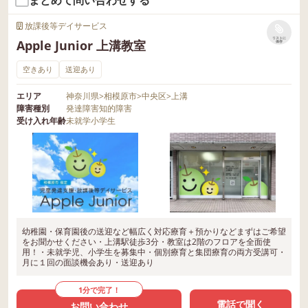
放課後等デイサービス
リストに
Apple Junior 上溝教室
保存
空きあり
送迎あり
エリア
神奈川県
>
相模原市
>
中央区
>
上溝
障害種別
発達障害
知的障害
受け入れ年齢
未就学
小学生
幼稚園・保育園後の送迎など幅広く対応療育＋預かりなどまずはご希望
をお聞かせください・上溝駅徒歩3分・教室は2階のフロアを全面使
用！・未就学児、小学生を募集中・個別療育と集団療育の両方受講可・
月に１回の面談機会あり・送迎あり
1分で完了！
電話で聞く
お問い合わせ