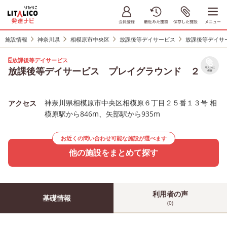
施設情報
神奈川県
相模原市中央区
放課後等デイサービス
放課後等デイサ
放課後等デイサービス
放課後等デイサービス プレイグラウンド ２
リストに
保存
神奈川県相模原市中央区相模原６丁目２５番１３号 相
アクセス
模原駅から846m、矢部駅から935m
お近くの問い合わせ可能な施設が選べます
他の施設をまとめて探す
利用者の声
基礎情報
(0)