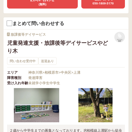
050-1809-5170
(無料)
まとめて問い合わせする
放課後等デイサービス
リストに
児童発達支援・放課後等デイサービスやど
保存
り木
問い合わせ受付中
送迎あり
エリア
神奈川県
>
相模原市
>
中央区
>
上溝
障害種別
発達障害
受け入れ年齢
未就学
小学生
中学生
２歳から中学生までの募集となっております。JR相模線上溝駅から徒歩