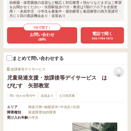
幼稚園・保育園後の送迎など幅広く対応療育＋預かりなどまずはご希望
をお聞かせください・矢部駅徒歩11分・教室は1階のフロアを全面使
用！・未就学児、小学生を募集中・個別療育と集団療育の両方受講可・
月に１回の面談機会あり・送迎あり
1分で完了！
電話で聞く
お問い合わせ
050-1794-1073
(無料)
まとめて問い合わせする
放課後等デイサービス
リストに
児童発達支援・放課後等デイサービス は
保存
ぴむす 矢部教室
問い合わせ受付中
送迎あり
土日祝営業
エリア
神奈川県
>
相模原市
>
中央区
>
矢部
障害種別
発達障害
知的障害
受け入れ年齢
小学生