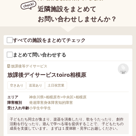
近隣施設をまとめて
お問い合わせしませんか？
すべての施設をまとめてチェック
まとめて問い合わせする
放課後等デイサービス
リストに
放課後デイサービスtoiro相模原
保存
空きあり
送迎あり
土日祝営業
エリア
神奈川県
>
相模原市
>
中央区
>
相模原
障害種別
発達障害
身体障害
知的障害
受け入れ年齢
小学生
中学生
子どもたち同士が集まり、楽器を演奏したり、歌をうたったり、 創作
活動を行なったり。遊んで学べる場を提供することで、 子どもたちの
成長を支援しています。 まずは１度体験・見学にお越しください。