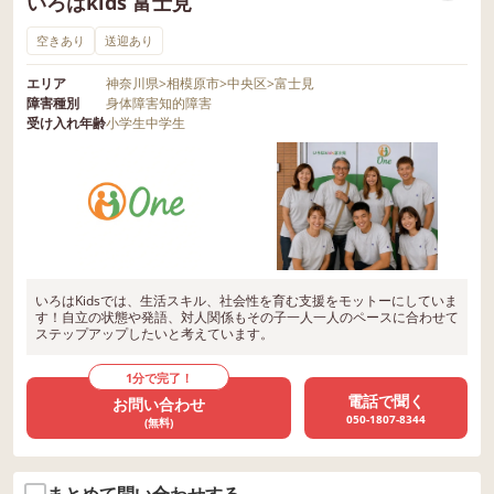
いろはkids 富士見
空きあり
送迎あり
エリア
神奈川県
>
相模原市
>
中央区
>
富士見
障害種別
身体障害
知的障害
受け入れ年齢
小学生
中学生
いろはKidsでは、生活スキル、社会性を育む支援をモットーにしていま
す！自立の状態や発語、対人関係もその子一人一人のペースに合わせて
ステップアップしたいと考えています。
1分で完了！
電話で聞く
お問い合わせ
050-1807-8344
(無料)
まとめて問い合わせする