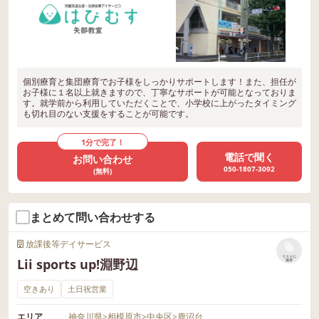
個別療育と集団療育でお子様をしっかりサポートします！また、担任が
お子様に１名以上就きますので、丁寧なサポートが可能となっておりま
す。就学前から利用していただくことで、小学校に上がったタイミング
も切れ目のない支援をすることが可能です。
1分で完了！
電話で聞く
お問い合わせ
050-1807-3092
(無料)
まとめて問い合わせする
放課後等デイサービス
リストに
Lii sports up!淵野辺
保存
空きあり
土日祝営業
エリア
神奈川県
>
相模原市
>
中央区
>
鹿沼台