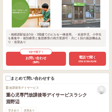
・相模原駅徒歩5分・3階建てのビルを一棟使用。・未就学児、小学生
を募集中・個別療育と集団療育の両方受講可・月に１回の面談機会あ
り・送迎あり
1分で完了！
電話で聞く
お問い合わせ
050-3196-9248
(無料)
まとめて問い合わせする
放課後等デイサービス
リストに
重心児専門放課後等デイサービスラシク
保存
淵野辺
空きあり
送迎あり