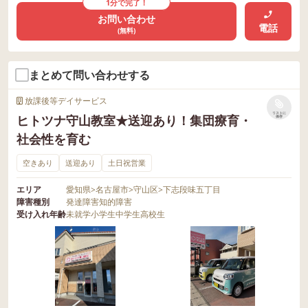
1分で完了！
お問い合わせ
電話
(無料)
まとめて問い合わせする
放課後等デイサービス
リストに
ヒトツナ守山教室★送迎あり！集団療育・
保存
社会性を育む
空きあり
送迎あり
土日祝営業
エリア
愛知県
>
名古屋市
>
守山区
>
下志段味五丁目
障害種別
発達障害
知的障害
受け入れ年齢
未就学
小学生
中学生
高校生