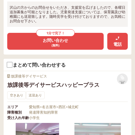
沢山の方からのお問合せをいただき、支援室を広げましたので、各曜日
追加募集が可能となりました。児童発達支援については、保育園及び幼
稚園にも送迎致します。随時見学を受け付けておりますので、お気軽に
お問合せ下さい。
1分で完了！
お問い合わせ
電話
(無料)
まとめて問い合わせする
放課後等デイサービス
リストに
放課後等デイサービスハッピープラス
保存
空きあり
送迎あり
エリア
愛知県
>
名古屋市
>
西区
>
城北町
障害種別
発達障害
知的障害
受け入れ年齢
小学生