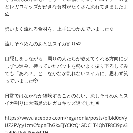
どレガロキッズが好きな食材がたくさん流れてきましたよ
🧀
勢いよく流れる食材を、上手につかんでいました☺
流しそうめんのあとはスイカ割り🍉
目隠しをしながら、周りの人たちが教えてくれる方向に少
しずつ進み、持っていたバットを勢いよく振り下ろしてみ
ても「あれ？」と、なかなか割れないスイカに、思わず笑
っていました🤭
日常ではなかなか経験することのない、流しそうめんとス
イカ割りに大満足のレガロキッズ達でした☀
https://www.facebook.com/regaronia/posts/pfbid0dVy
UZ2FVgy1zmCfqpXEhGkxEJYCKzQrGDC1T4QhTF8Ci9pv3
TvKBsRpNJ8EnEFTHl