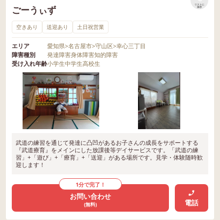
リストに
ごーうぃず
保存
空きあり
送迎あり
土日祝営業
エリア
愛知県
>
名古屋市
>
守山区
>
幸心三丁目
障害種別
発達障害
身体障害
知的障害
受け入れ年齢
小学生
中学生
高校生
武道の練習を通じて発達に凸凹があるお子さんの成長をサポートする
『武道療育』をメインにした放課後等デイサービスです。「武道の練
習」+「遊び」+「療育」+「送迎」がある場所です。見学・体験随時歓
迎します！
1分で完了！
お問い合わせ
電話
(無料)