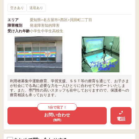
空きあり
送迎あり
エリア
愛知県
>
名古屋市
>
西区
>
貝田町二丁目
障害種別
発達障害
知的障害
受け入れ年齢
小学生
中学生
高校生
利用者募集中運動療育、学習支援、ＳＳＴ等の療育を通じて、お子さま
が社会にでる為に必要な力を一人ひとりに合わせてサポートいたしま
す。また、専門性の高いスタッフも在中しておりますので、保護者への
療育相談も承っております。
1分で完了！
お問い合わせ
電話
(無料)