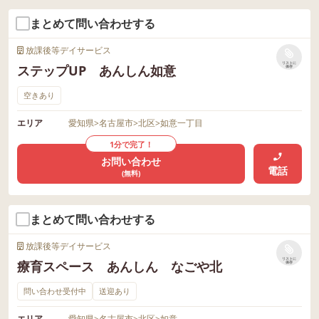
まとめて問い合わせする
放課後等デイサービス
リストに
ステップUP あんしん如意
保存
空きあり
エリア
愛知県
>
名古屋市
>
北区
>
如意一丁目
1分で完了！
お問い合わせ
電話
(無料)
まとめて問い合わせする
放課後等デイサービス
リストに
療育スペース あんしん なごや北
保存
問い合わせ受付中
送迎あり
エリア
愛知県
>
名古屋市
>
北区
>
如意