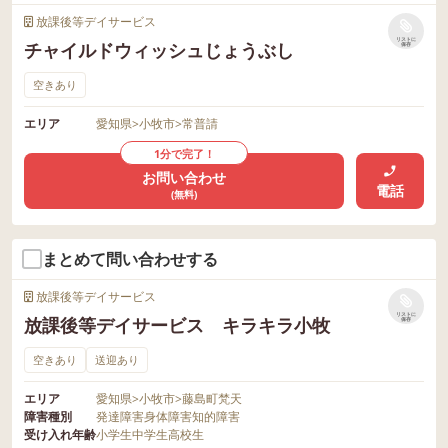
放課後等デイサービス
リストに
チャイルドウィッシュじょうぶし
保存
空きあり
エリア
愛知県
>
小牧市
>
常普請
1分で完了！
お問い合わせ
電話
(無料)
まとめて問い合わせする
放課後等デイサービス
リストに
放課後等デイサービス キラキラ小牧
保存
空きあり
送迎あり
エリア
愛知県
>
小牧市
>
藤島町梵天
障害種別
発達障害
身体障害
知的障害
受け入れ年齢
小学生
中学生
高校生