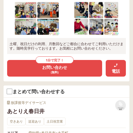
土曜、祝日だけの利用、月数回などご都合に合わせてご利用いただけま
す。随時見学行っております。お気軽にお問い合わせください。
1分で完了！
お問い合わせ
電話
(無料)
まとめて問い合わせする
放課後等デイサービス
リストに
あとりえ春日井
保存
空きあり
送迎あり
土日祝営業
エリア
愛知県
>
春日井市
>
大手町