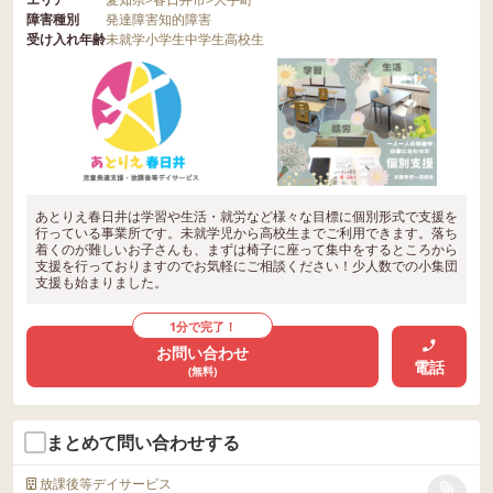
障害種別
発達障害
知的障害
受け入れ年齢
未就学
小学生
中学生
高校生
あとりえ春日井は学習や生活・就労など様々な目標に個別形式で支援を
行っている事業所です。未就学児から高校生までご利用できます。落ち
着くのが難しいお子さんも、まずは椅子に座って集中をするところから
支援を行っておりますのでお気軽にご相談ください！少人数での小集団
支援も始まりました。
1分で完了！
お問い合わせ
電話
(無料)
まとめて問い合わせする
放課後等デイサービス