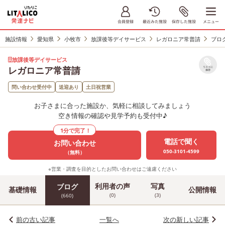
施設情報
愛知県
小牧市
放課後等デイサービス
レガロニア常普請
ブロ
放課後等デイサービス
レガロニア常普請
リストに
保存
問い合わせ受付中
送迎あり
土日祝営業
お子さまに合った施設か、気軽に相談してみましょう
空き情報の確認や見学予約も受付中♪
1分で完了！
電話で聞く
お問い合わせ
050-3101-4599
（無料）
※営業・調査を目的としたお問い合わせはご遠慮ください
利用者の声
写真
ブログ
基礎情報
公開情報
(0)
(3)
(660)
前の古い記事
一覧へ
次の新しい記事