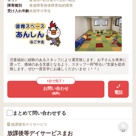
障害種別
発達障害
身体障害
知的障害
受け入れ年齢
未就学
小学生
児童福祉に経験のあるスタッフにより運営致します。お子さんを将来に
渡って、価値のある支援となるよう、スタッフ一同”明るい”支援を提供
致します。ぜひ一度見学にお越しくださいませ（＾＾）
1分で完了！
お問い合わせ
電話
(無料)
まとめて問い合わせする
放課後等デイサービス
リストに
放課後等デイサービスまお
保存