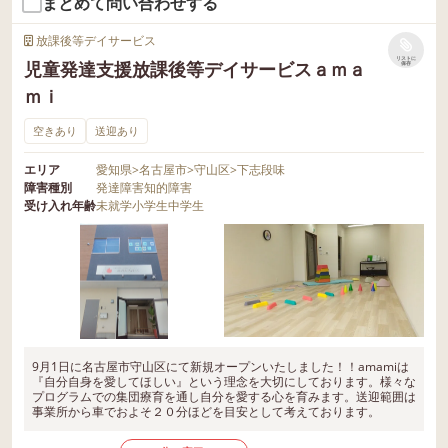
まとめて問い合わせする
放課後等デイサービス
リストに
児童発達支援放課後等デイサービスａｍａ
保存
ｍｉ
空きあり
送迎あり
エリア
愛知県
>
名古屋市
>
守山区
>
下志段味
障害種別
発達障害
知的障害
受け入れ年齢
未就学
小学生
中学生
9月1日に名古屋市守山区にて新規オープンいたしました！！amamiは
『自分自身を愛してほしい』という理念を大切にしております。様々な
プログラムでの集団療育を通し自分を愛する心を育みます。送迎範囲は
事業所から車でおよそ２０分ほどを目安として考えております。