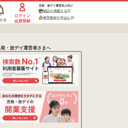
児発・放デイ運営法人向け
施設を掲載する
open_in_new
ログイン
療育教材を申込む
open_in_new
会員登録
児発・放デイ運営者さまへ