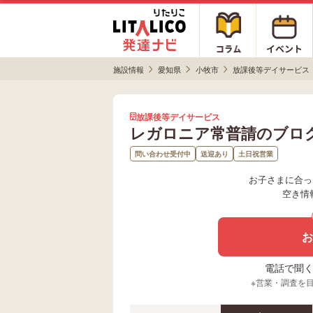
施設情報
愛知県
小牧市
放課後等デイサービス
放課後等デイサービス
レガロニア常普請のブロ
問い合わせ受付中
送迎あり
土日祝営業
お子さまに合っ
空き情
お
電話で聞く場
※営業・調査を