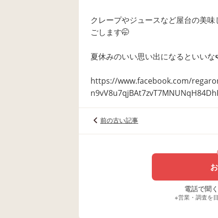
クレープやジュースなど屋台の美味
ごします🤭
夏休みのいい思い出になるといいな
https://www.facebook.com/regar
n9vV8u7qjBAt7zvT7MNUNqH84Dh
前の古い記事
お
電話で聞く場
※営業・調査を