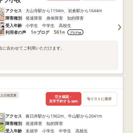
アクセス
大山寺駅から1194m、岩倉駅から1644m
障害種別
発達障害 身体障害 知的障害
受入年齢
小学生 中学生 高校生
1
561
利用者の声
ブログ
件
件
ブログup
合に合わせてご利用いただけます。
土日祝営業
空き確認・
リストに保存
見学予約する
(無料)
アクセス
春日井駅から1962m、牛山駅から2041m
障害種別
発達障害 知的障害
受入年齢
未就学 小学生 中学生 高校生