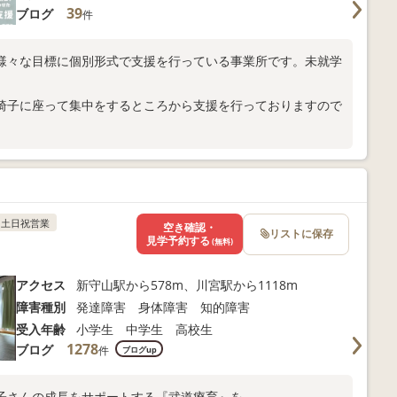
39
ブログ
件
様々な目標に個別形式で支援を行っている事業所です。未就学
椅子に座って集中をするところから支援を行っておりますので
土日祝営業
空き確認・
リストに保存
見学予約する
(無料)
アクセス
新守山駅から578m、川宮駅から1118m
障害種別
発達障害 身体障害 知的障害
受入年齢
小学生 中学生 高校生
1278
ブログ
件
ブログup
子さんの成長をサポートする『武道療育』を