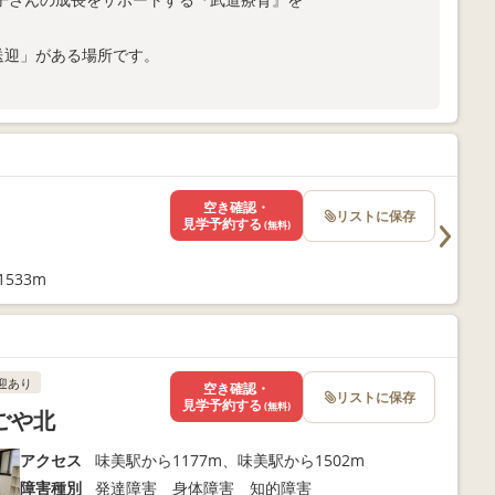
。
送迎」がある場所です。
空き確認・
リストに保存
見学予約する
(無料)
533m
迎あり
空き確認・
リストに保存
見学予約する
(無料)
ごや北
アクセス
味美駅から1177m、味美駅から1502m
障害種別
発達障害 身体障害 知的障害