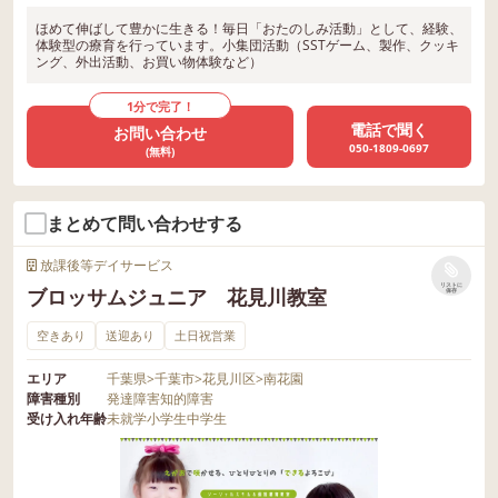
ほめて伸ばして豊かに生きる！毎日「おたのしみ活動」として、経験、
体験型の療育を行っています。小集団活動（SSTゲーム、製作、クッキ
ング、外出活動、お買い物体験など）
1分で完了！
電話で聞く
お問い合わせ
050-1809-0697
(無料)
まとめて問い合わせする
放課後等デイサービス
リストに
ブロッサムジュニア 花見川教室
保存
空きあり
送迎あり
土日祝営業
エリア
千葉県
>
千葉市
>
花見川区
>
南花園
障害種別
発達障害
知的障害
受け入れ年齢
未就学
小学生
中学生