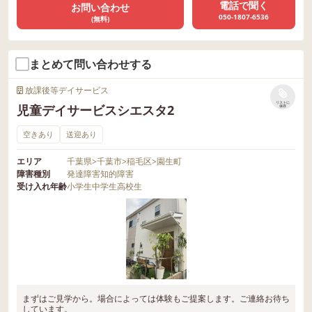
電話で聞く
お問い合わせ
050-1807-6536
(無料)
まとめて問い合わせする
放課後等デイサービス
リストに
児童デイサービスシエスタ2
保存
空きあり
送迎あり
エリア
千葉県
>
千葉市
>
稲毛区
>
園生町
障害種別
発達障害
知的障害
受け入れ年齢
小学生
中学生
高校生
まずはご見学から。場合によっては体験もご提案します。ご連絡お待ち
しています。