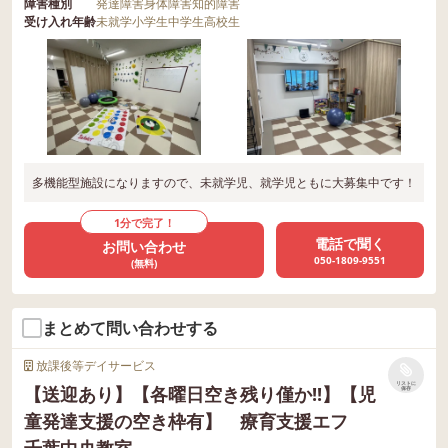
障害種別
発達障害
身体障害
知的障害
受け入れ年齢
未就学
小学生
中学生
高校生
多機能型施設になりますので、未就学児、就学児ともに大募集中です！
1分で完了！
電話で聞く
お問い合わせ
050-1809-9551
(無料)
まとめて問い合わせする
放課後等デイサービス
リストに
【送迎あり】【各曜日空き残り僅か!!】【児
保存
童発達支援の空き枠有】 療育支援エフ
千葉中央教室