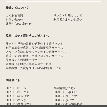
発達ナビについて
よくある質問
リンク・引用について
お問い合わせ
利用者さまへのお願い
運営からのお知らせ
児発・放デイ運営法人の皆さまへ
放デイ・児発の業務を効率化する請求ソフト
利用者募集や広報に役立つ情報発信サービス
スタッフ育成に役立つオンライン研修サービス
現場ですぐに使える支援プログラムサービス
児発放デイの開業支援サービス
資金繰りを助ける早期入金サービス
事業譲渡・売買を助けるM&A仲介サービス
関連サイト
LITALICOホーム
企業情報はこちら
LITALICOワークス
LITALICO仕事ナビ
LITALICOキャリア
LITALICOジュニア
LITALICOワンダー
LITALICOライフ
LITALICO教育ソフト
LITALICO発達特性検査