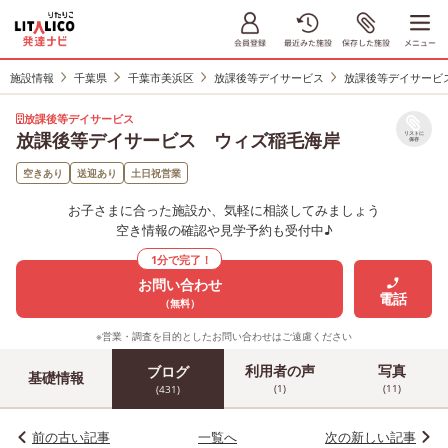
施設情報
千葉県
千葉市美浜区
放課後等デイサービス
放課後等デイサービ
放課後等デイサービス
放課後等デイサービス ウィズ稲毛海岸
リストに
保存
空きあり
送迎あり
土日祝営業
お子さまに合った施設か、気軽に相談してみましょう
空き情報の確認や見学予約も受付中♪
1分で完了！
お問い合わせ
電話
（無料）
※営業・調査を目的としたお問い合わせはご遠慮ください
利用者の声
写真
ブログ
基礎情報
(1)
(11)
(431)
前の古い記事
一覧へ
次の新しい記事