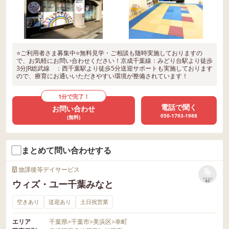
⭐ご利用者さま募集中⭐無料見学・ご相談も随時実施しておりますの
で、お気軽にお問い合わせください！京成千葉線：みどり台駅より徒歩
3分JR総武線 ：西千葉駅より徒歩5分送迎サポートも実施しております
ので、療育にお通いいただきやすい環境が整備されています！
1分で完了！
電話で聞く
お問い合わせ
050-1793-1988
(無料)
まとめて問い合わせする
放課後等デイサービス
リストに
ウィズ・ユー千葉みなと
保存
空きあり
送迎あり
土日祝営業
エリア
千葉県
>
千葉市
>
美浜区
>
幸町