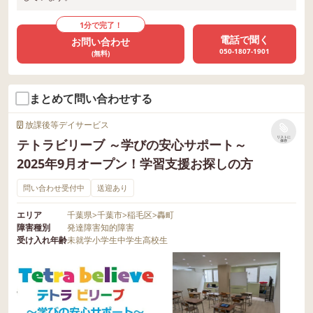
1分で完了！
電話で聞く
お問い合わせ
050-1807-1901
(無料)
まとめて問い合わせする
放課後等デイサービス
リストに
テトラビリーブ ～学びの安心サポート～
保存
2025年9月オープン！学習支援お探しの方
問い合わせ受付中
送迎あり
エリア
千葉県
>
千葉市
>
稲毛区
>
轟町
障害種別
発達障害
知的障害
受け入れ年齢
未就学
小学生
中学生
高校生