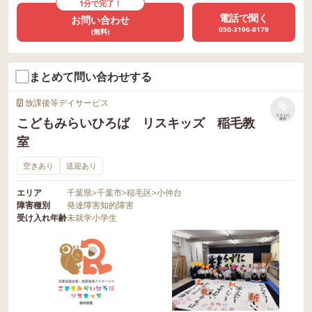
1分で完了！
電話で聞く
お問い合わせ
050-3196-8179
(無料)
まとめて問い合わせする
放課後等デイサービス
リストに
こどもみらいひろば リスキッズ 稲毛教
保存
室
空きあり
送迎あり
エリア
千葉県
>
千葉市
>
稲毛区
>
小仲台
障害種別
発達障害
知的障害
受け入れ年齢
未就学
小学生