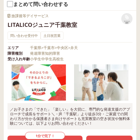
まとめて問い合わせする
放課後等デイサービス
リストに
LITALICOジュニア千葉教室
保存
問い合わせ受付中
土日祝営業
エリア
千葉県
>
千葉市
>
中央区
>
弁天
障害種別
発達障害
知的障害
受け入れ年齢
小学生
中学生
高校生
／お子さまの「できた」「楽しい」を大切に、専門的な発達支援のアプ
ローチで成長をサポート＼・JR「千葉駅」より徒歩3分・ご家庭での関
わり方が分かる保護者さま向けサポートも充実教室の空き状況や無料体
験については、以下よりお問い合わせください！
1分で完了！