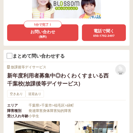
1分で完了！
電話で聞く
お問い合わせ
050-1792-3497
(無料)
まとめて問い合わせする
放課後等デイサービス
リストに
新年度利用者募集中◎わくわくすまいる西
保存
千葉校(放課後等デイサービス)
空きあり
送迎あり
エリア
千葉県
>
千葉市
>
稲毛区
>
緑町
障害種別
発達障害
身体障害
知的障害
受け入れ年齢
小学生