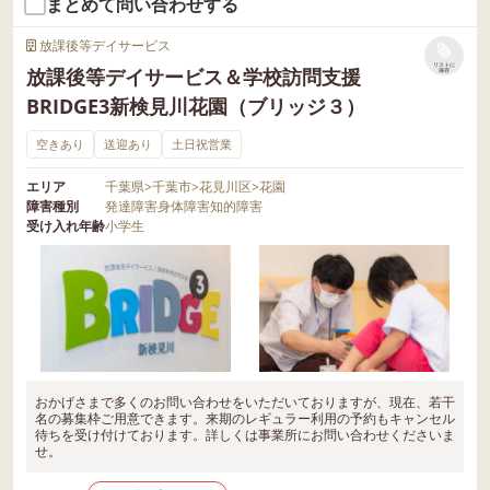
まとめて問い合わせする
放課後等デイサービス
リストに
放課後等デイサービス＆学校訪問支援
保存
BRIDGE3新検見川花園（ブリッジ３）
空きあり
送迎あり
土日祝営業
エリア
千葉県
>
千葉市
>
花見川区
>
花園
障害種別
発達障害
身体障害
知的障害
受け入れ年齢
小学生
おかげさまで多くのお問い合わせをいただいておりますが、現在、若干
名の募集枠ご用意できます。来期のレギュラー利用の予約もキャンセル
待ちを受け付けております。詳しくは事業所にお問い合わせくださいま
せ。