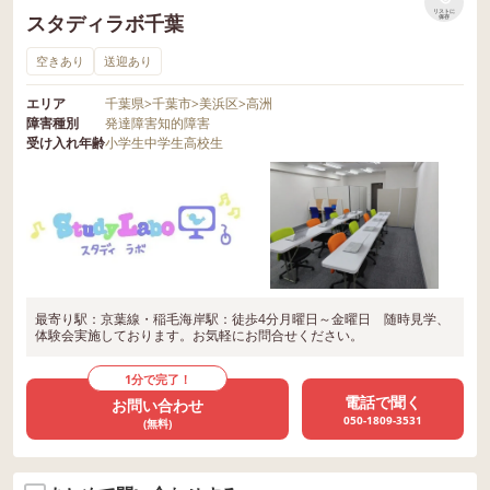
リストに
スタディラボ千葉
保存
空きあり
送迎あり
エリア
千葉県
>
千葉市
>
美浜区
>
高洲
障害種別
発達障害
知的障害
受け入れ年齢
小学生
中学生
高校生
最寄り駅：京葉線・稲毛海岸駅：徒歩4分月曜日～金曜日 随時見学、
体験会実施しております。お気軽にお問合せください。
1分で完了！
電話で聞く
お問い合わせ
050-1809-3531
(無料)