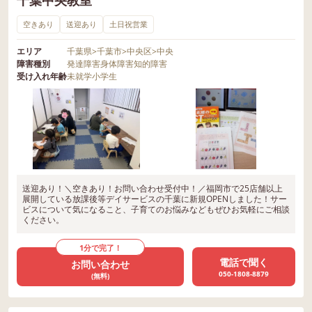
空きあり
送迎あり
土日祝営業
エリア
千葉県
>
千葉市
>
中央区
>
中央
障害種別
発達障害
身体障害
知的障害
受け入れ年齢
未就学
小学生
送迎あり！＼空きあり！お問い合わせ受付中！／福岡市で25店舗以上
展開している放課後等デイサービスの千葉に新規OPENしました！サー
ビスについて気になること、子育てのお悩みなどもぜひお気軽にご相談
ください。
1分で完了！
電話で聞く
お問い合わせ
050-1808-8879
(無料)