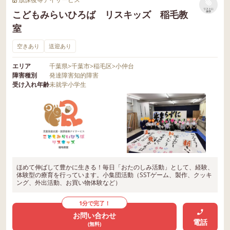
リストに
こどもみらいひろば リスキッズ 稲毛教
保存
室
空きあり
送迎あり
エリア
千葉県
>
千葉市
>
稲毛区
>
小仲台
障害種別
発達障害
知的障害
受け入れ年齢
未就学
小学生
ほめて伸ばして豊かに生きる！毎日「おたのしみ活動」として、経験、
体験型の療育を行っています。小集団活動（SSTゲーム、製作、クッキ
ング、外出活動、お買い物体験など）
1分で完了！
お問い合わせ
電話
(無料)