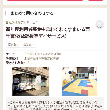
まとめて問い合わせする
放課後等デイサービス
リストに
新年度利用者募集中◎わくわくすまいる西
保存
千葉校(放課後等デイサービス)
空きあり
送迎あり
エリア
千葉県
>
千葉市
>
稲毛区
>
緑町
障害種別
発達障害
身体障害
知的障害
受け入れ年齢
小学生
⭐ご利用者さま募集中⭐無料見学・ご相談も随時実施しておりますの
で、お気軽にお問い合わせください！京成千葉線：みどり台駅より徒歩
3分JR総武線 ：西千葉駅より徒歩5分送迎サポートも実施しております