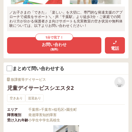
／お子さまの「できた」「楽しい」を大切に、専門的な発達支援のアプ
ローチで成長をサポート＼・JR「千葉駅」より徒歩3分・ご家庭での関
わり方が分かる保護者さま向けサポートも充実教室の空き状況や無料体
験については、以下よりお問い合わせください！
1分で完了！
お問い合わせ
電話
(無料)
まとめて問い合わせする
放課後等デイサービス
リストに
児童デイサービスシエスタ2
保存
空きあり
送迎あり
エリア
千葉県
>
千葉市
>
稲毛区
>
園生町
障害種別
発達障害
知的障害
受け入れ年齢
小学生
中学生
高校生