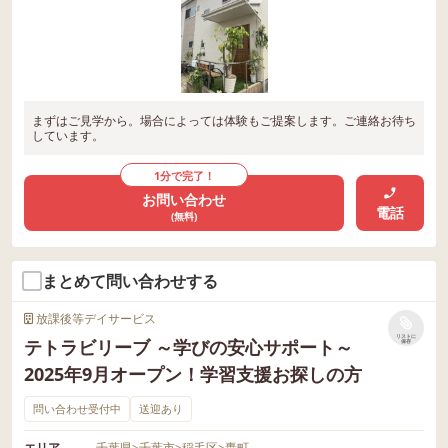
まずはご見学から。場合によっては体験もご提案します。ご連絡お待ち
しています。
1分で完了！
お問い合わせ
電話
(無料)
まとめて問い合わせする
放課後等デイサービス
リストに
テトラビリーブ ～学びの安心サポート～
保存
2025年9月オープン！学習支援お探しの方
問い合わせ受付中
送迎あり
エリア
千葉県
>
千葉市
>
稲毛区
>
轟町