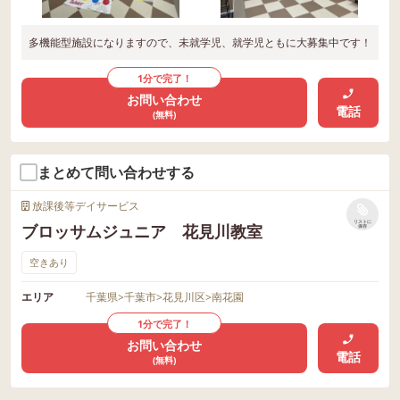
多機能型施設になりますので、未就学児、就学児ともに大募集中です！
1分で完了！
お問い合わせ
電話
(無料)
まとめて問い合わせする
放課後等デイサービス
リストに
ブロッサムジュニア 花見川教室
保存
空きあり
エリア
千葉県
>
千葉市
>
花見川区
>
南花園
1分で完了！
お問い合わせ
電話
(無料)