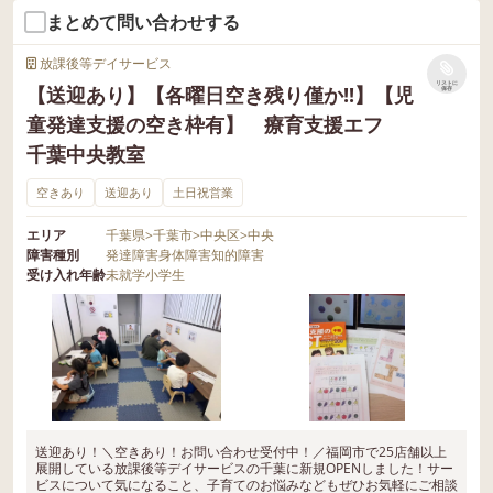
まとめて問い合わせする
放課後等デイサービス
リストに
【送迎あり】【各曜日空き残り僅か!!】【児
保存
童発達支援の空き枠有】 療育支援エフ
千葉中央教室
空きあり
送迎あり
土日祝営業
エリア
千葉県
>
千葉市
>
中央区
>
中央
障害種別
発達障害
身体障害
知的障害
受け入れ年齢
未就学
小学生
送迎あり！＼空きあり！お問い合わせ受付中！／福岡市で25店舗以上
展開している放課後等デイサービスの千葉に新規OPENしました！サー
ビスについて気になること、子育てのお悩みなどもぜひお気軽にご相談