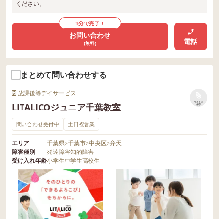
ください。
1分で完了！
お問い合わせ
電話
(無料)
まとめて問い合わせする
放課後等デイサービス
リストに
LITALICOジュニア千葉教室
保存
問い合わせ受付中
土日祝営業
エリア
千葉県
>
千葉市
>
中央区
>
弁天
障害種別
発達障害
知的障害
受け入れ年齢
小学生
中学生
高校生