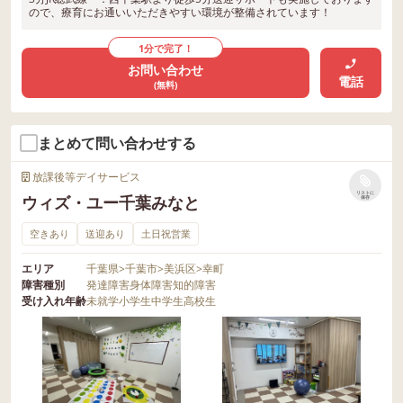
ので、療育にお通いいただきやすい環境が整備されています！
1分で完了！
お問い合わせ
電話
(無料)
まとめて問い合わせする
放課後等デイサービス
リストに
ウィズ・ユー千葉みなと
保存
空きあり
送迎あり
土日祝営業
エリア
千葉県
>
千葉市
>
美浜区
>
幸町
障害種別
発達障害
身体障害
知的障害
受け入れ年齢
未就学
小学生
中学生
高校生