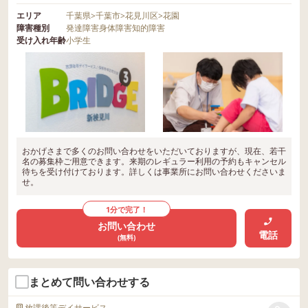
エリア
千葉県
>
千葉市
>
花見川区
>
花園
障害種別
発達障害
身体障害
知的障害
受け入れ年齢
小学生
おかげさまで多くのお問い合わせをいただいておりますが、現在、若干
名の募集枠ご用意できます。来期のレギュラー利用の予約もキャンセル
待ちを受け付けております。詳しくは事業所にお問い合わせくださいま
せ。
1分で完了！
お問い合わせ
電話
(無料)
まとめて問い合わせする
放課後等デイサービス