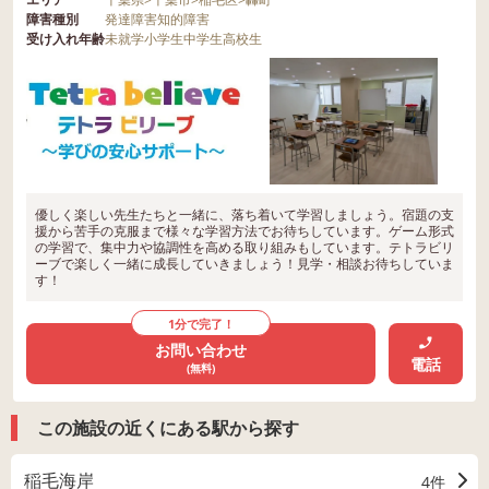
障害種別
発達障害
知的障害
受け入れ年齢
未就学
小学生
中学生
高校生
優しく楽しい先生たちと一緒に、落ち着いて学習しましょう。宿題の支
援から苦手の克服まで様々な学習方法でお待ちしています。ゲーム形式
の学習で、集中力や協調性を高める取り組みもしています。テトラビリ
ーブで楽しく一緒に成長していきましょう！見学・相談お待ちしていま
す！
1分で完了！
お問い合わせ
電話
(無料)
この施設の近くにある駅から探す
稲毛海岸
4件