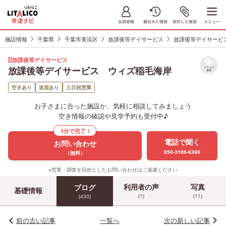
施設情報
千葉県
千葉市美浜区
放課後等デイサービス
放課後等デイサービ
放課後等デイサービス
放課後等デイサービス ウィズ稲毛海岸
リストに
保存
空きあり
送迎あり
土日祝営業
お子さまに合った施設か、気軽に相談してみましょう
空き情報の確認や見学予約も受付中♪
1分で完了！
電話で聞く
お問い合わせ
050-3188-6369
（無料）
※営業・調査を目的としたお問い合わせはご遠慮ください
利用者の声
写真
ブログ
基礎情報
(1)
(11)
(430)
前の古い記事
一覧へ
次の新しい記事