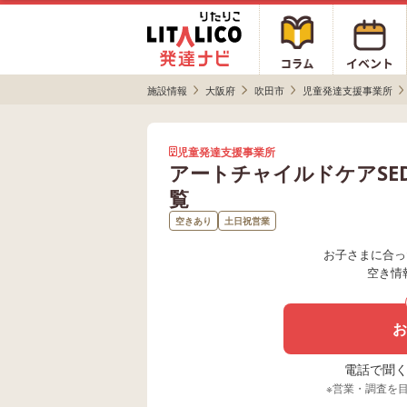
施設情報
大阪府
吹田市
児童発達支援事業所
児童発達支援事業所
アートチャイルドケアSE
覧
空きあり
土日祝営業
お子さまに合っ
空き情
お
電話で聞く場
※営業・調査を