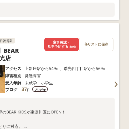
日祝営業
空き確認・
リストに保存
見学予約する
(無料)
BEAR
瑞光店
アクセス
上新庄駅から549m、瑞光四丁目駅から569m
障害種別
発達障害
受入年齢
未就学 小学生
37
ブログ
件
ブログup
EAR KIDSが東淀川区にOPEN！
とりに対応。