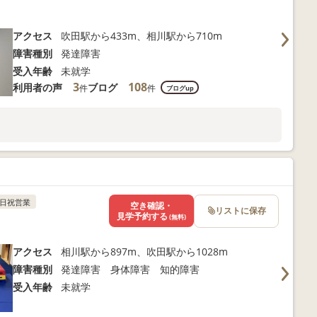
アクセス
吹田駅から433m、相川駅から710m
障害種別
発達障害
受入年齢
未就学
3
108
利用者の声
ブログ
件
件
ブログup
日祝営業
空き確認・
リストに保存
見学予約する
(無料)
アクセス
相川駅から897m、吹田駅から1028m
障害種別
発達障害 身体障害 知的障害
受入年齢
未就学