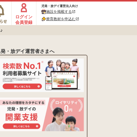
児発・放デイ運営法人向け
施設を掲載する
open_in_new
ログイン
療育教材を申込む
open_in_new
会員登録
♪
児発・放デイ運営者さまへ