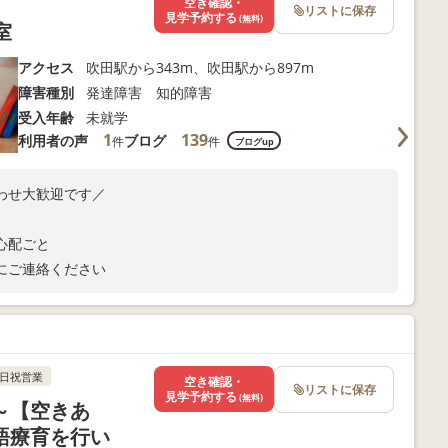
空き確認・
リストに保存
見学予約する
(無料)
室
アクセス
吹田駅から343m、吹田駅から897m
障害種別
発達障害 知的障害
受入年齢
未就学
1
139
利用者の声
ブログ
件
件
ブログup
わせ大歓迎です／
心配ごと
にご連絡ください
日祝営業
空き確認・
リストに保存
見学予約する
(無料)
～【空きあ
語療育を行い