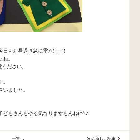
もお昼過ぎ急に雷⚡((+_+))
たね。
意ください。
す。
さいました。
どもさんもやる気なりますもんね(^^♪
一覧へ
次の新しい記事