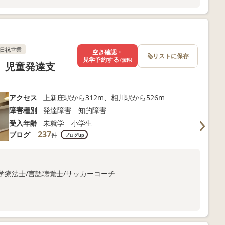
！
日祝営業
空き確認・
リストに保存
見学予約する
(無料)
 児童発達支
アクセス
上新庄駅から312m、相川駅から526m
障害種別
発達障害 知的障害
受入年齢
未就学 小学生
237
ブログ
件
ブログup
理学療法士/言語聴覚士/サッカーコーチ