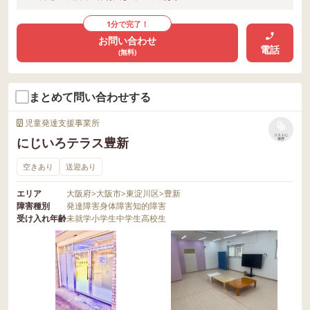
1分で完了！
お問い合わせ
電話
(無料)
まとめて問い合わせする
児童発達支援事業所
リストに
にじいろテラス豊新
保存
空きあり
送迎あり
エリア
大阪府
>
大阪市
>
東淀川区
>
豊新
障害種別
発達障害
身体障害
知的障害
受け入れ年齢
未就学
小学生
中学生
高校生