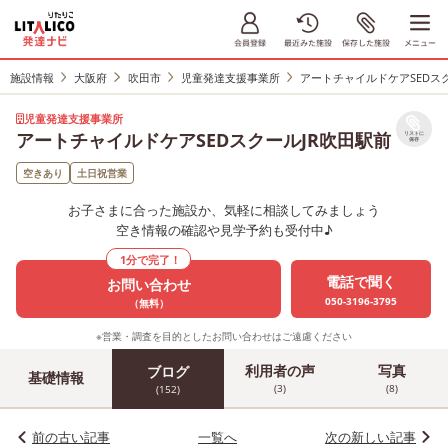
施設情報
大阪府
吹田市
児童発達支援事業所
アートチャイルドケアSEDス
児童発達支援事業所
アートチャイルドケアSEDスクールJR吹田駅前
リストに
保存
空きあり
土日祝営業
お子さまに合った施設か、気軽に相談してみましょう
空き情報の確認や見学予約も受付中♪
1分で完了！
電話で聞く
お問い合わせ
050-3196-3795
（無料）
※営業・調査を目的としたお問い合わせはご遠慮ください
利用者の声
写真
ブログ
基礎情報
(3)
(8)
(152)
前の古い記事
一覧へ
次の新しい記事