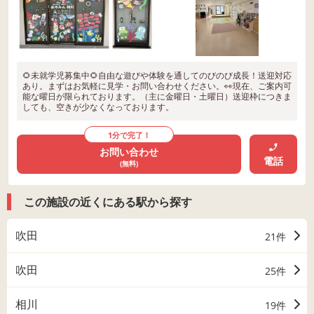
🌻未就学児募集中🌻自由な遊びや体験を通してのびのび成長！送迎対応
あり。まずはお気軽に見学・お問い合わせください。👀現在、ご案内可
能な曜日が限られております。（主に金曜日・土曜日）送迎枠につきま
しても、空きが少なくなっております。
1分で完了！
お問い合わせ
電話
(無料)
この施設の近くにある駅から探す
吹田
21件
吹田
25件
相川
19件