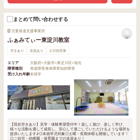
まとめて問い合わせする
児童発達支援事業所
リストに
ふぁみてぃー東淀川教室
保存
空きあり
送迎あり
土日祝営業
エリア
大阪府
>
大阪市
>
東淀川区
>
瑞光
障害種別
発達障害
身体障害
知的障害
受け入れ年齢
未就学
【現在空きあり】見学・体験希望受付中！楽しく遊び、楽しく学び、
様々な活動を通して成長し、安心して過ごしていただけるような場所を
提供いたします♪◎未就学児対象◎土曜・長期休暇も開催しています！
◎ご自宅・幼稚園・保育園までの送迎あり！