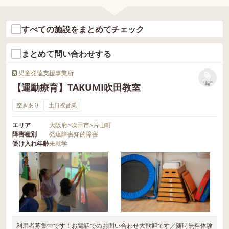
すべての施設をまとめてチェック
まとめて問い合わせする
児童発達支援事業所
リストに
【運動療育】TAKUMI吹田教室
保存
空きあり
土日祝営業
エリア
大阪府
>
吹田市
>
片山町
障害種別
発達障害
知的障害
受け入れ年齢
未就学
利用者募集中です！お電話でのお問い合わせ大歓迎です／随時無料体験