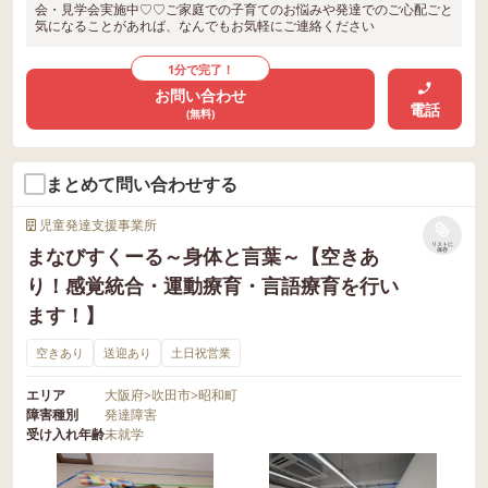
会・見学会実施中♡♡ご家庭での子育てのお悩みや発達でのご心配ごと
気になることがあれば、なんでもお気軽にご連絡ください
1分で完了！
お問い合わせ
電話
(無料)
まとめて問い合わせする
児童発達支援事業所
リストに
まなびすくーる～身体と言葉～【空きあ
保存
り！感覚統合・運動療育・言語療育を行い
ます！】
空きあり
送迎あり
土日祝営業
エリア
大阪府
>
吹田市
>
昭和町
障害種別
発達障害
受け入れ年齢
未就学