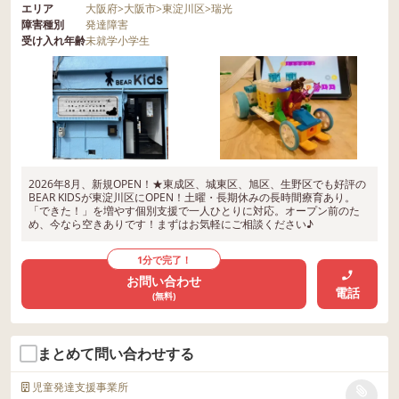
エリア
大阪府
>
大阪市
>
東淀川区
>
瑞光
障害種別
発達障害
受け入れ年齢
未就学
小学生
2026年8月、新規OPEN！★東成区、城東区、旭区、生野区でも好評の
BEAR KIDSが東淀川区にOPEN！土曜・長期休みの長時間療育あり。
「できた！」を増やす個別支援で一人ひとりに対応。オープン前のた
め、今なら空きありです！まずはお気軽にご相談ください♪
1分で完了！
お問い合わせ
電話
(無料)
まとめて問い合わせする
児童発達支援事業所