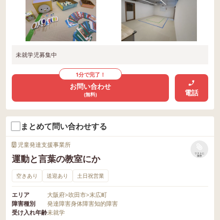
未就学児募集中
1分で完了！
お問い合わせ
電話
(無料)
まとめて問い合わせする
児童発達支援事業所
リストに
運動と言葉の教室にか
保存
空きあり
送迎あり
土日祝営業
エリア
大阪府
>
吹田市
>
末広町
障害種別
発達障害
身体障害
知的障害
受け入れ年齢
未就学