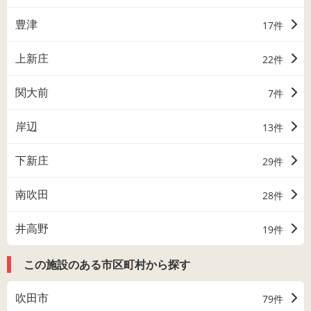
豊津
17件
上新庄
22件
関大前
7件
岸辺
13件
下新庄
29件
南吹田
28件
井高野
19件
この施設のある市区町村から探す
吹田市
79件