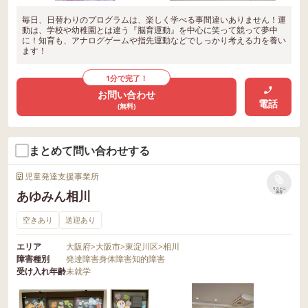
毎日、日替わりのプログラムは、楽しく学べる事間違いありません！運
動は、学校や幼稚園とは違う『脳育運動』を中心に笑って競って夢中
に！知育も、アナログゲームや指先運動などでしっかり考える力を養い
ます！
1分で完了！
お問い合わせ
電話
(無料)
まとめて問い合わせする
児童発達支援事業所
リストに
あゆみん相川
保存
空きあり
送迎あり
エリア
大阪府
>
大阪市
>
東淀川区
>
相川
障害種別
発達障害
身体障害
知的障害
受け入れ年齢
未就学