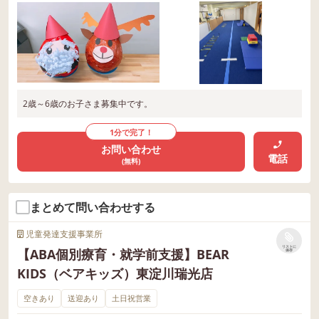
2歳～6歳のお子さま募集中です。
1分で完了！
お問い合わせ
電話
(無料)
まとめて問い合わせする
児童発達支援事業所
リストに
【ABA個別療育・就学前支援】BEAR
保存
KIDS（ベアキッズ）東淀川瑞光店
空きあり
送迎あり
土日祝営業