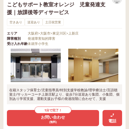
リストに
こどもサポート教室オレンジ 児童発達支
保存
援｜放課後等ディサービス
空きあり
送迎あり
土日祝営業
エリア
大阪府
>
大阪市
>
東淀川区
>
上新庄
障害種別
発達障害
知的障害
受け入れ年齢
未就学
小学生
在籍スタッフ保育士/児童指導員/特別支援学校教諭/理学療法士/言語聴
覚士/サッカーコーチ上新庄駅より、徒歩7分送迎あり集団、小集団、個
別あり学習支援、運動支援お子様の発達段階に合わせて、支援
1分で完了！
お問い合わせ
電話
(無料)