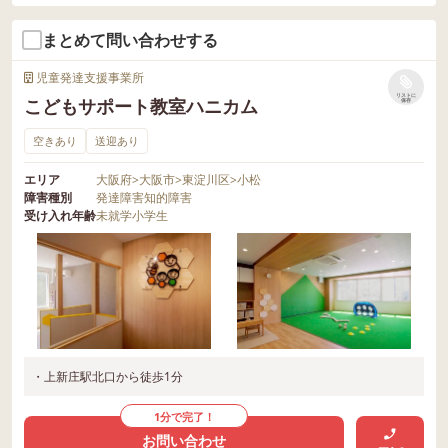
まとめて問い合わせする
児童発達支援事業所
リストに
こどもサポート教室ハニカム
保存
空きあり
送迎あり
エリア
大阪府
>
大阪市
>
東淀川区
>
小松
障害種別
発達障害
知的障害
受け入れ年齢
未就学
小学生
・上新庄駅北口から徒歩1分
1分で完了！
お問い合わせ