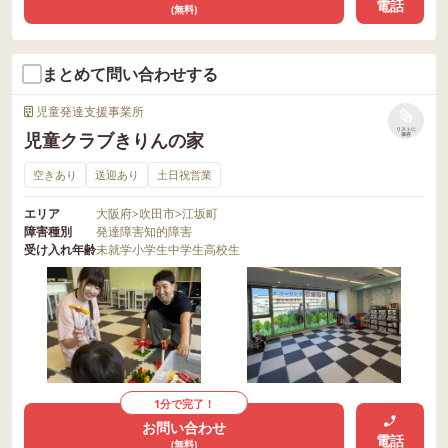
電話
(無料)
まとめて問い合わせする
児童発達支援事業所
リストに
児童クラブきりんの家
保存
空きあり
送迎あり
土日祝営業
エリア
大阪府
>
吹田市
>
江坂町
障害種別
発達障害
知的障害
受け入れ年齢
未就学
小学生
中学生
高校生
1分で完了！
お問い合わせ
電話
(無料)