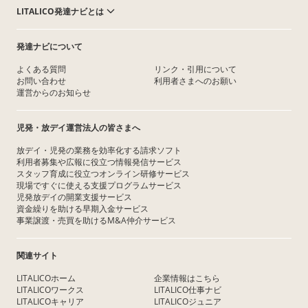
LITALICO発達ナビとは
発達ナビについて
よくある質問
リンク・引用について
お問い合わせ
利用者さまへのお願い
運営からのお知らせ
児発・放デイ運営法人の皆さまへ
放デイ・児発の業務を効率化する請求ソフト
利用者募集や広報に役立つ情報発信サービス
スタッフ育成に役立つオンライン研修サービス
現場ですぐに使える支援プログラムサービス
児発放デイの開業支援サービス
資金繰りを助ける早期入金サービス
事業譲渡・売買を助けるM&A仲介サービス
関連サイト
LITALICOホーム
企業情報はこちら
LITALICOワークス
LITALICO仕事ナビ
LITALICOキャリア
LITALICOジュニア