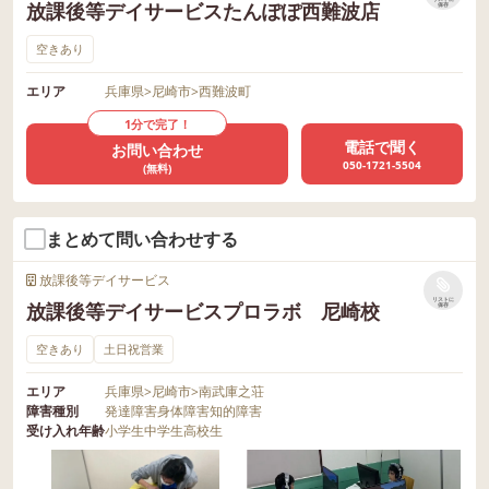
放課後等デイサービスたんぽぽ西難波店
保存
空きあり
エリア
兵庫県
>
尼崎市
>
西難波町
1分で完了！
電話で聞く
お問い合わせ
050-1721-5504
(無料)
まとめて問い合わせする
放課後等デイサービス
リストに
放課後等デイサービスプロラボ 尼崎校
保存
空きあり
土日祝営業
エリア
兵庫県
>
尼崎市
>
南武庫之荘
障害種別
発達障害
身体障害
知的障害
受け入れ年齢
小学生
中学生
高校生