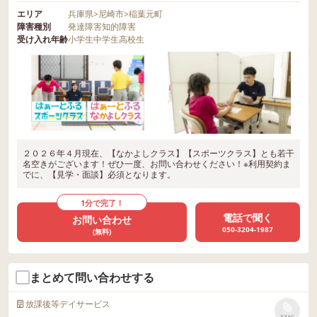
エリア
兵庫県
>
尼崎市
>
稲葉元町
障害種別
発達障害
知的障害
受け入れ年齢
小学生
中学生
高校生
２０２６年４月現在、【なかよしクラス】【スポーツクラス】とも若干
名空きがございます！ぜひ一度、お問い合わせください！※利用契約ま
でに、【見学・面談】必須となります。
1分で完了！
電話で聞く
お問い合わせ
050-3204-1987
(無料)
まとめて問い合わせする
放課後等デイサービス
リストに