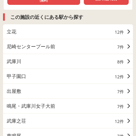
(無料)
この施設の近くにある駅から探す
立花
12件
尼崎センタープール前
7件
武庫川
8件
甲子園口
12件
出屋敷
7件
鳴尾・武庫川女子大前
7件
武庫之荘
12件
東鳴尾