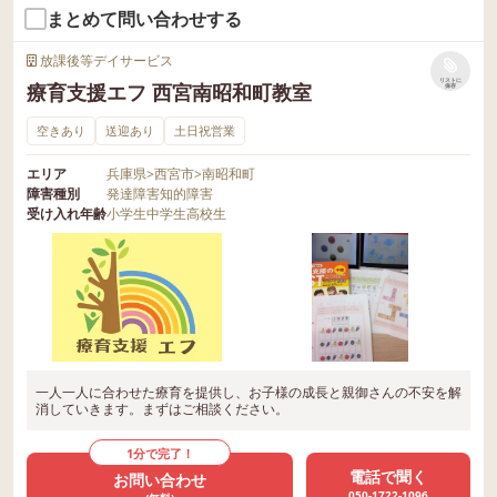
まとめて問い合わせする
放課後等デイサービス
リストに
療育支援エフ 西宮南昭和町教室
保存
空きあり
送迎あり
土日祝営業
エリア
兵庫県
>
西宮市
>
南昭和町
障害種別
発達障害
知的障害
受け入れ年齢
小学生
中学生
高校生
一人一人に合わせた療育を提供し、お子様の成長と親御さんの不安を解
消していきます。まずはご相談ください。
1分で完了！
電話で聞く
お問い合わせ
050-1722-1096