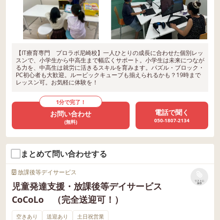
【IT療育専門 プロラボ尼崎校】一人ひとりの成長に合わせた個別レッ
スンで、小学生から中高生まで幅広くサポート。小学生は未来につなが
る力を、中高生は就労に活きるスキルを育みます。パズル・ブロック・
PC初心者も大歓迎。ルービックキューブも揃えられるかも？19時まで
レッスン可。お気軽に体験を！
1分で完了！
電話で聞く
お問い合わせ
050-1807-2134
(無料)
まとめて問い合わせする
放課後等デイサービス
リストに
児童発達支援・放課後等デイサービス
保存
CoCoLo （完全送迎可！）
空きあり
送迎あり
土日祝営業