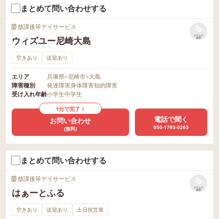
まとめて問い合わせする
放課後等デイサービス
リストに
ウィズユー尼崎大島
保存
空きあり
送迎あり
エリア
兵庫県
>
尼崎市
>
大島
障害種別
発達障害
身体障害
知的障害
受け入れ年齢
小学生
中学生
1分で完了！
電話で聞く
お問い合わせ
050-1793-0263
(無料)
まとめて問い合わせする
放課後等デイサービス
リストに
はぁーとふる
保存
空きあり
送迎あり
土日祝営業