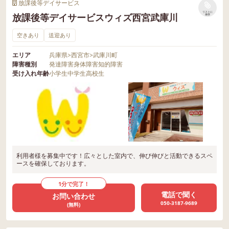
放課後等デイサービス
リストに
放課後等デイサービスウィズ西宮武庫川
保存
空きあり
送迎あり
エリア
兵庫県
>
西宮市
>
武庫川町
障害種別
発達障害
身体障害
知的障害
受け入れ年齢
小学生
中学生
高校生
利用者様を募集中です！広々とした室内で、伸び伸びと活動できるスペ
ースを確保しております。
1分で完了！
電話で聞く
お問い合わせ
050-3187-9689
(無料)