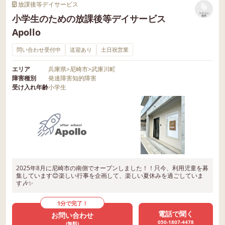
放課後等デイサービス
リストに
小学生のための放課後等デイサービス
保存
Apollo
問い合わせ受付中
送迎あり
土日祝営業
エリア
兵庫県
>
尼崎市
>
武庫川町
障害種別
発達障害
知的障害
受け入れ年齢
小学生
2025年8月に尼崎市の南側でオープンしました！！只今、利用児童を募
集しています😊楽しい行事を企画して、楽しい夏休みを過ごしていま
す🎶✨
1分で完了！
電話で聞く
お問い合わせ
050-1807-4478
(無料)