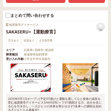
まとめて問い合わせする
放課後等デイサービス
リストに
SAKASERU+【運動療育】
保存
空きあり
送迎あり
土日祝営業
エリア
兵庫県
>
尼崎市
>
尾浜町
障害種別
発達障害
知的障害
受け入れ年齢
小学生
中学生
高校生
2026年9月1日オープン(予定)‼‼遊びと運動を通して心と身体の成長を
育む放課後等デイサービスSAKASERU＋です‼挑戦する力、自分を信じ
る心を引き出し、一人ひとりの未来を咲かせます‼未来への挑戦を始め
る子どもたちを募集中‼