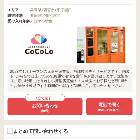
エリア
兵庫県
>
西宮市
>
甲子園口
障害種別
発達障害
知的障害
受け入れ年齢
未就学
小学生
2023年1月オープンの児童発達支援、放課後等デイサービスです。内装
も1から全て仕上げたので綺麗で清潔な空間をお届け致します。送迎あ
り、寒い時期にはうれしい床暖房完備！！未就園のお子様など朝10時
～お預かり可能です！時間の相談など気軽にごお問い合わせ下さい。
1分で完了！
電話で聞く
お問い合わせ
050-3196-8743
(無料)
まとめて問い合わせする