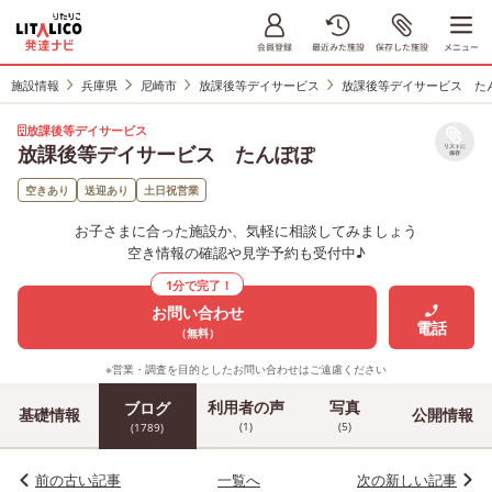
施設情報
兵庫県
尼崎市
放課後等デイサービス
放課後等デイサービス た
放課後等デイサービス
放課後等デイサービス たんぽぽ
リストに
保存
空きあり
送迎あり
土日祝営業
お子さまに合った施設か、気軽に相談してみましょう
空き情報の確認や見学予約も受付中♪
1分で完了！
お問い合わせ
電話
（無料）
※営業・調査を目的としたお問い合わせはご遠慮ください
利用者の声
写真
ブログ
基礎情報
公開情報
(1)
(5)
(1789)
前の古い記事
一覧へ
次の新しい記事