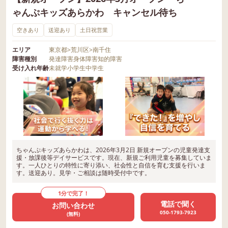
ゃんぷキッズあらかわ キャンセル待ち
空きあり
送迎あり
土日祝営業
エリア
東京都
>
荒川区
>
南千住
障害種別
発達障害
身体障害
知的障害
受け入れ年齢
未就学
小学生
中学生
ちゃんぷキッズあらかわは、2026年3月2日 新規オープンの児童発達支
援・放課後等デイサービスです。現在、新規ご利用児童を募集していま
す。一人ひとりの特性に寄り添い、社会性と自信を育む支援を行いま
す。送迎あり。見学・ご相談は随時受付中です。
1分で完了！
電話で聞く
お問い合わせ
050-1793-7923
(無料)