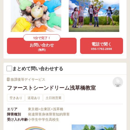
1分で完了！
電話で聞く
お問い合わせ
050-1792-2698
(無料)
まとめて問い合わせする
放課後等デイサービス
リストに
ファーストシーンドリーム浅草橋教室
保存
空きあり
送迎あり
土日祝営業
エリア
東京都
>
台東区
>
浅草橋
障害種別
発達障害
身体障害
知的障害
受け入れ年齢
小学生
中学生
高校生