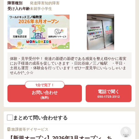
障害種別
発達障害
知的障害
受け入れ年齢
未就学
小学生
体験・見学受付中！ 発達の基礎の基礎である感覚を整え穏やかに着実
にお子様達の成長を促していきます ・日比谷線／三ノ輪駅 ・平日・
土祝も運営 ・体験会を行っています！ぜひ一度見学にいらっしゃいま
せんか(^_-)-☆
1分で完了！
電話で聞く
お問い合わせ
050-1725-3512
(無料)
まとめて問い合わせする
放課後等デイサービス
リストに
【新規オープン】2026年3月オープン ち
保存