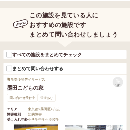
この施設を見ている人に
おすすめの施設です
まとめて問い合わせしましょう
すべての施設をまとめてチェック
まとめて問い合わせする
放課後等デイサービス
リストに
墨田こどもの家
保存
問い合わせ受付中
送迎あり
エリア
東京都
>
墨田区
>
八広
障害種別
知的障害
受け入れ年齢
小学生
中学生
高校生