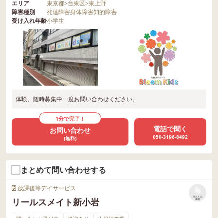
エリア
東京都
>
台東区
>
東上野
障害種別
発達障害
身体障害
知的障害
受け入れ年齢
小学生
体験、随時募集中一度お問い合わせください。
1分で完了！
電話で聞く
お問い合わせ
050-3196-8492
(無料)
まとめて問い合わせする
放課後等デイサービス
リストに
リールスメイト新小岩
保存