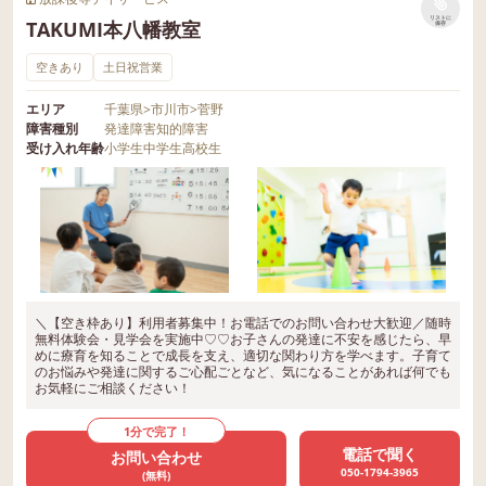
リストに
TAKUMI本八幡教室
保存
空きあり
土日祝営業
エリア
千葉県
>
市川市
>
菅野
障害種別
発達障害
知的障害
受け入れ年齢
小学生
中学生
高校生
＼【空き枠あり】利用者募集中！お電話でのお問い合わせ大歓迎／随時
無料体験会・見学会を実施中♡♡お子さんの発達に不安を感じたら、早
めに療育を知ることで成長を支え、適切な関わり方を学べます。子育て
のお悩みや発達に関するご心配ごとなど、気になることがあれば何でも
お気軽にご相談ください！
1分で完了！
電話で聞く
お問い合わせ
050-1794-3965
(無料)