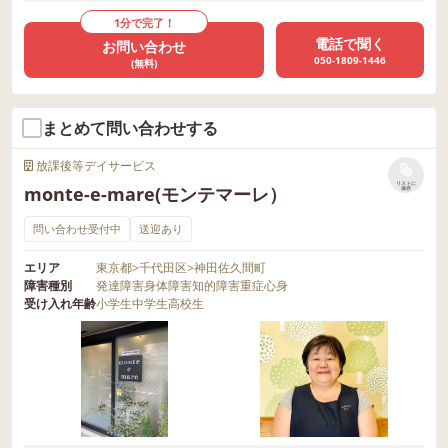
1分で完了！
電話で聞く
お問い合わせ
050-1809-1446
(無料)
まとめて問い合わせする
放課後等デイサービス
リストに
monte-e-mare(モンテマーレ）
保存
問い合わせ受付中
送迎あり
エリア
東京都
>
千代田区
>
神田佐久間町
障害種別
発達障害
身体障害
知的障害
重症心身
受け入れ年齢
小学生
中学生
高校生