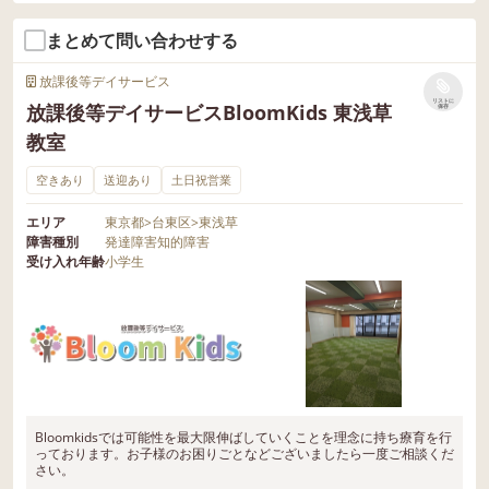
まとめて問い合わせする
放課後等デイサービス
リストに
放課後等デイサービスBloomKids 東浅草
保存
教室
空きあり
送迎あり
土日祝営業
エリア
東京都
>
台東区
>
東浅草
障害種別
発達障害
知的障害
受け入れ年齢
小学生
Bloomkidsでは可能性を最大限伸ばしていくことを理念に持ち療育を行
っております。お子様のお困りごとなどございましたら一度ご相談くだ
さい。