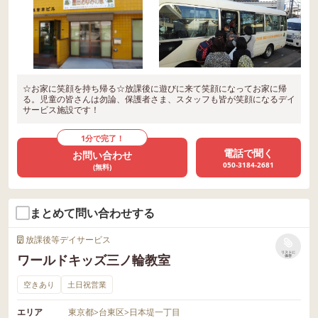
☆お家に笑顔を持ち帰る☆放課後に遊びに来て笑顔になってお家に帰
る。児童の皆さんは勿論、保護者さま、スタッフも皆が笑顔になるデイ
サービス施設です！
1分で完了！
電話で聞く
お問い合わせ
050-3184-2681
(無料)
まとめて問い合わせする
放課後等デイサービス
リストに
ワールドキッズ三ノ輪教室
保存
空きあり
土日祝営業
エリア
東京都
>
台東区
>
日本堤一丁目