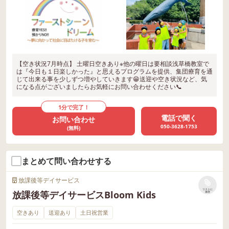
【空き状況7月時点】 土曜日空きあり※他の曜日は要相談浅草橋教室で
は『今日も１日楽しかった』と思えるプログラムを提供、集団療育を通
じて出来る事を少しずつ増やしていきます😁送迎や空き状況など、気
になる点がございましたらお気軽にお問い合わせください📞
1分で完了！
電話で聞く
お問い合わせ
050-3628-1753
(無料)
まとめて問い合わせする
放課後等デイサービス
リストに
放課後等デイサービスBloom Kids
保存
空きあり
送迎あり
土日祝営業