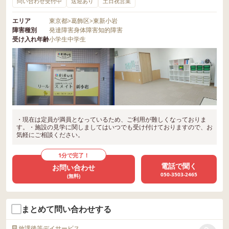
問い合わせ受付中
送迎あり
土日祝営業
エリア
東京都
>
葛飾区
>
東新小岩
障害種別
発達障害
身体障害
知的障害
受け入れ年齢
小学生
中学生
・現在は定員が満員となっているため、ご利用が難しくなっておりま
す。・施設の見学に関しましてはいつでも受け付けておりますので、お
気軽にご相談ください。
1分で完了！
電話で聞く
お問い合わせ
050-3503-2465
(無料)
まとめて問い合わせする
放課後等デイサービス