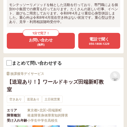
モンテッソーリメソッドを軸とした活動を行っており、専門職による個
別や小集団での療育も行っております。たくさんの楽しい行事、イベン
ト、遊びもご用意しております。令和8年4月より重症心身型併設しま
した。重心外は令和8年4月現在空き枠はない状況です。重心型は空き
あり、見学・利用相談随時受付中。
1分で完了！
電話で聞く
お問い合わせ
050-1808-1229
(無料)
まとめて問い合わせする
放課後等デイサービス
リストに
【送迎あり！】ワールドキッズ田端新町教
保存
室
空きあり
送迎あり
土日祝営業
エリア
東京都
>
北区
>
田端新町
障害種別
発達障害
身体障害
知的障害
受け入れ年齢
小学生
中学生
高校生