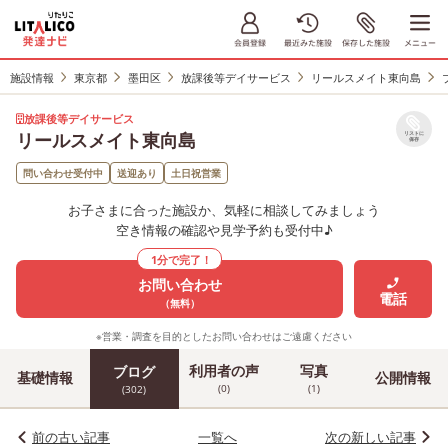
施設情報
東京都
墨田区
放課後等デイサービス
リールスメイト東向島
放課後等デイサービス
リールスメイト東向島
リストに
保存
問い合わせ受付中
送迎あり
土日祝営業
お子さまに合った施設か、気軽に相談してみましょう
空き情報の確認や見学予約も受付中♪
1分で完了！
お問い合わせ
電話
（無料）
※営業・調査を目的としたお問い合わせはご遠慮ください
利用者の声
写真
ブログ
基礎情報
公開情報
(0)
(1)
(302)
前の古い記事
一覧へ
次の新しい記事