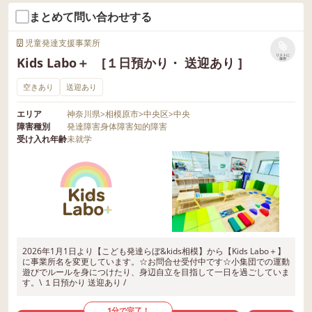
まとめて問い合わせする
児童発達支援事業所
リストに
Kids Labo＋ [１日預かり・ 送迎あり ]
保存
空きあり
送迎あり
エリア
神奈川県
>
相模原市
>
中央区
>
中央
障害種別
発達障害
身体障害
知的障害
受け入れ年齢
未就学
2026年1月1日より【こども発達らぼ&kids相模】から【Kids Labo＋】
に事業所名を変更しています。☆お問合せ受付中です☆小集団での運動
遊びでルールを身につけたり、身辺自立を目指して一日を過ごしていま
す。\ １日預かり 送迎あり /
1分で完了！