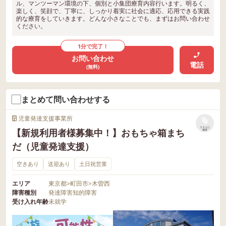
ル、マンツーマン環境の下、個別と小集団療育内容行います。明るく、
楽しく、笑顔で、丁寧に、しっかり着実に社会に適応、応用できる実践
的な療育をしていきます。どんな小さなことでも、まずはお問い合わせ
ください。
1分で完了！
お問い合わせ
電話
(無料)
まとめて問い合わせする
児童発達支援事業所
リストに
【新規利用者様募集中！】おもちゃ箱まち
保存
だ（児童発達支援）
空きあり
送迎あり
土日祝営業
エリア
東京都
>
町田市
>
木曽西
障害種別
発達障害
知的障害
受け入れ年齢
未就学