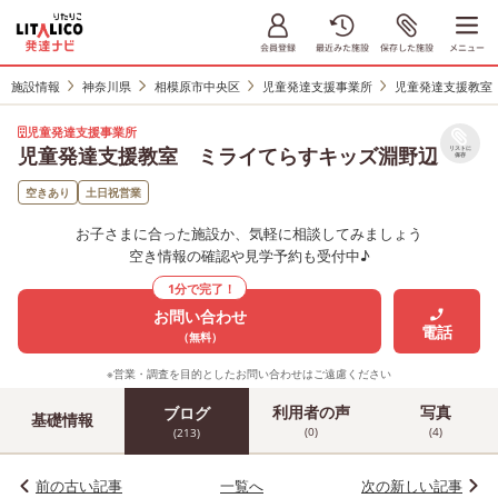
施設情報
神奈川県
相模原市中央区
児童発達支援事業所
児童発達支援教室
児童発達支援事業所
児童発達支援教室 ミライてらすキッズ淵野辺
リストに
保存
空きあり
土日祝営業
お子さまに合った施設か、気軽に相談してみましょう
空き情報の確認や見学予約も受付中♪
1分で完了！
お問い合わせ
電話
（無料）
※営業・調査を目的としたお問い合わせはご遠慮ください
利用者の声
写真
ブログ
基礎情報
(0)
(4)
(213)
前の古い記事
一覧へ
次の新しい記事