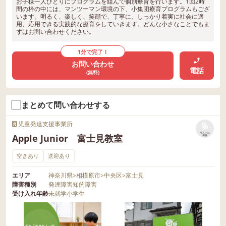
お子様一人ひとりにプログラムを組んで個別療育を行います。1回2時
間の枠の中には、マンツーマン環境の下、小集団療育プログラムもござ
います。明るく、楽しく、笑顔で、丁寧に、しっかり着実に社会に適
用、応用できる実践的な療育をしていきます。どんな小さなことでもま
ずはお問い合わせください。
1分で完了！
お問い合わせ
電話
(無料)
まとめて問い合わせする
児童発達支援事業所
リストに
Apple Junior 富士見教室
保存
空きあり
送迎あり
エリア
神奈川県
>
相模原市
>
中央区
>
富士見
障害種別
発達障害
知的障害
受け入れ年齢
未就学
小学生