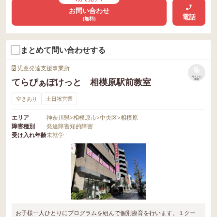
お問い合わせ
電話
(無料)
まとめて問い合わせする
児童発達支援事業所
リストに
てらぴぁぽけっと 相模原駅前教室
保存
空きあり
土日祝営業
エリア
神奈川県
>
相模原市
>
中央区
>
相模原
障害種別
発達障害
知的障害
受け入れ年齢
未就学
お子様一人ひとりにプログラムを組んで個別療育を行います。１クー