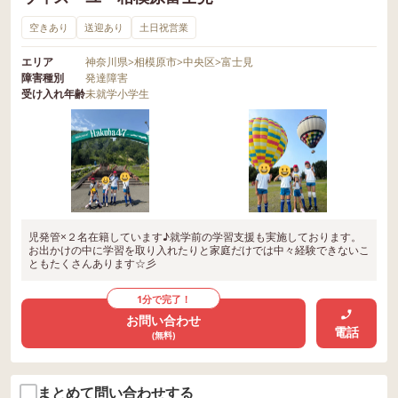
空きあり
送迎あり
土日祝営業
エリア
神奈川県
>
相模原市
>
中央区
>
富士見
障害種別
発達障害
受け入れ年齢
未就学
小学生
児発管×２名在籍しています♪就学前の学習支援も実施しております。
お出かけの中に学習を取り入れたりと家庭だけでは中々経験できないこ
ともたくさんあります☆彡
1分で完了！
お問い合わせ
電話
(無料)
まとめて問い合わせする