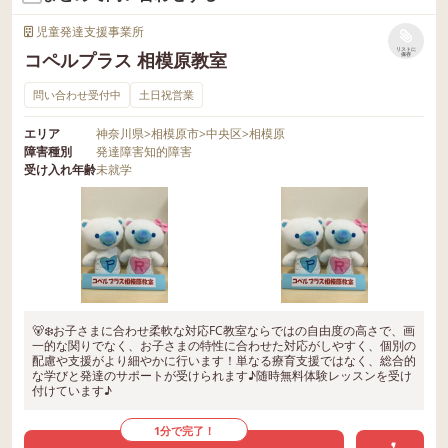
児童発達支援事業所
リストに
コペルプラス 相模原教室
保存
問い合わせ受付中
土日祝営業
エリア
神奈川県
>
相模原市
>
中央区
>
相模原
障害種別
発達障害
知的障害
受け入れ年齢
未就学
🐻‍❄️お子さまに合わせ柔軟な対応FC教室ならではの自由度の高さで、画
一的な関りでなく、お子さまの特性に合わせた対応がしやすく、個別の
配慮や支援がより細やかに行います！単なる療育支援ではなく、総合的
な学びと発達のサポートが受けられます♪随時無料体験レッスンを受け
付けています♪
1分で完了！