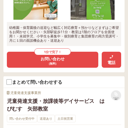
幼稚園・保育園後の送迎など幅広く対応療育＋預かりなどまずはご希望
をお聞かせください・矢部駅徒歩11分・教室は1階のフロアを全面使
用！・未就学児、小学生を募集中・個別療育と集団療育の両方受講可・
月に１回の面談機会あり・送迎あり
1分で完了！
お問い合わせ
電話
(無料)
まとめて問い合わせする
児童発達支援事業所
リストに
児童発達支援・放課後等デイサービス は
保存
ぴむす 矢部教室
問い合わせ受付中
送迎あり
土日祝営業