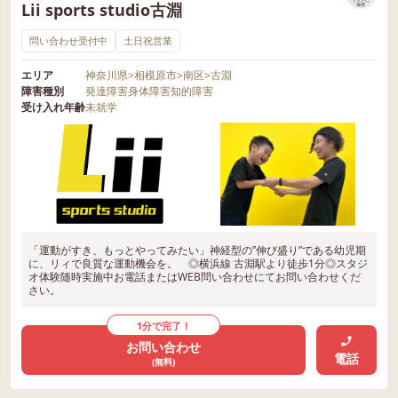
Lii sports studio古淵
保存
問い合わせ受付中
土日祝営業
エリア
神奈川県
>
相模原市
>
南区
>
古淵
障害種別
発達障害
身体障害
知的障害
受け入れ年齢
未就学
「運動がすき、もっとやってみたい」神経型の”伸び盛り”である幼児期
に、リィで良質な運動機会を。 ◎横浜線 古淵駅より徒歩1分◎スタジ
オ体験随時実施中お電話またはWEB問い合わせにてお問い合わせくだ
さい。
1分で完了！
お問い合わせ
電話
(無料)