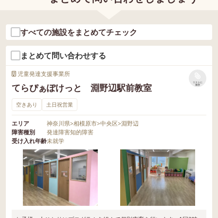
すべての施設をまとめてチェック
まとめて問い合わせする
児童発達支援事業所
リストに
てらぴぁぽけっと 淵野辺駅前教室
保存
空きあり
土日祝営業
エリア
神奈川県
>
相模原市
>
中央区
>
淵野辺
障害種別
発達障害
知的障害
受け入れ年齢
未就学