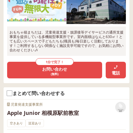
おもちゃ箱まちだは、児童発達支援・放課後等デイサービスの通所支援
事業を提供している多機能型事業所です。室内面積はなんと630㎡！と
ても広いスペースで子どもたちも(職員も)毎日楽しく活動しておりま
す！ご利用するしない関係なく施設見学可能ですので、お気軽にお問い
合わせください🎶
1分で完了！
お問い合わせ
電話
(無料)
まとめて問い合わせする
児童発達支援事業所
リストに
Apple Junior 相模原駅前教室
保存
空きあり
送迎あり