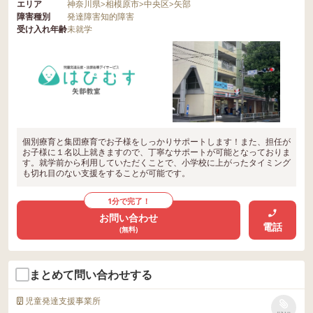
エリア
神奈川県
>
相模原市
>
中央区
>
矢部
障害種別
発達障害
知的障害
受け入れ年齢
未就学
個別療育と集団療育でお子様をしっかりサポートします！また、担任が
お子様に１名以上就きますので、丁寧なサポートが可能となっておりま
す。就学前から利用していただくことで、小学校に上がったタイミング
も切れ目のない支援をすることが可能です。
1分で完了！
お問い合わせ
電話
(無料)
まとめて問い合わせする
児童発達支援事業所
リストに