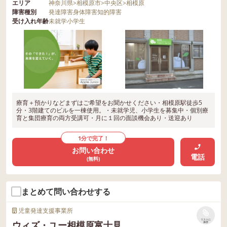
エリア
神奈川県
>
相模原市
>
中央区
>
相模原
障害種別
発達障害
身体障害
知的障害
受け入れ年齢
未就学
小学生
療育＋預かりなどまずはご希望をお聞かせください・相模原駅徒歩5
分・3階建てのビルを一棟使用。・未就学児、小学生を募集中・個別療
育と集団療育の両方受講可・月に１回の面談機会あり・送迎あり
1分で完了！
お問い合わせ
電話
(無料)
まとめて問い合わせする
児童発達支援事業所
リストに
ウィズ・ユー相模原富士見
保存