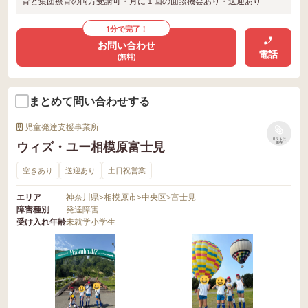
育と集団療育の両方受講可・月に１回の面談機会あり・送迎あり
1分で完了！
お問い合わせ
電話
(無料)
まとめて問い合わせする
児童発達支援事業所
リストに
ウィズ・ユー相模原富士見
保存
空きあり
送迎あり
土日祝営業
エリア
神奈川県
>
相模原市
>
中央区
>
富士見
障害種別
発達障害
受け入れ年齢
未就学
小学生