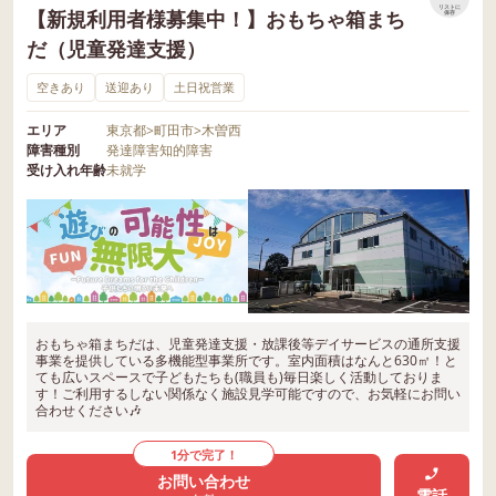
リストに
【新規利用者様募集中！】おもちゃ箱まち
保存
だ（児童発達支援）
空きあり
送迎あり
土日祝営業
エリア
東京都
>
町田市
>
木曽西
障害種別
発達障害
知的障害
受け入れ年齢
未就学
おもちゃ箱まちだは、児童発達支援・放課後等デイサービスの通所支援
事業を提供している多機能型事業所です。室内面積はなんと630㎡！と
ても広いスペースで子どもたちも(職員も)毎日楽しく活動しておりま
す！ご利用するしない関係なく施設見学可能ですので、お気軽にお問い
合わせください🎶
1分で完了！
お問い合わせ
電話