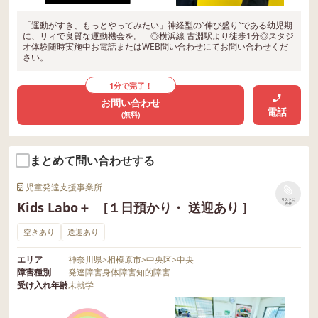
「運動がすき、もっとやってみたい」神経型の”伸び盛り”である幼児期
に、リィで良質な運動機会を。 ◎横浜線 古淵駅より徒歩1分◎スタジ
オ体験随時実施中お電話またはWEB問い合わせにてお問い合わせくだ
さい。
1分で完了！
お問い合わせ
電話
(無料)
まとめて問い合わせする
児童発達支援事業所
リストに
Kids Labo＋ [１日預かり・ 送迎あり ]
保存
空きあり
送迎あり
エリア
神奈川県
>
相模原市
>
中央区
>
中央
障害種別
発達障害
身体障害
知的障害
受け入れ年齢
未就学