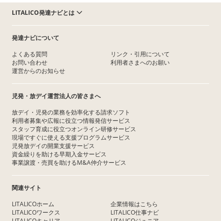
LITALICO発達ナビとは
発達ナビについて
よくある質問
リンク・引用について
お問い合わせ
利用者さまへのお願い
運営からのお知らせ
児発・放デイ運営法人の皆さまへ
放デイ・児発の業務を効率化する請求ソフト
利用者募集や広報に役立つ情報発信サービス
スタッフ育成に役立つオンライン研修サービス
現場ですぐに使える支援プログラムサービス
児発放デイの開業支援サービス
資金繰りを助ける早期入金サービス
事業譲渡・売買を助けるM&A仲介サービス
関連サイト
LITALICOホーム
企業情報はこちら
LITALICOワークス
LITALICO仕事ナビ
LITALICOキャリア
LITALICOジュニア