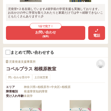
児発管×２名在籍しています♪就学前の学習支援も実施しております。
お出かけの中に学習を取り入れたりと家庭だけでは中々経験できないこ
ともたくさんあります☆彡
1分で完了！
お問い合わせ
電話
(無料)
まとめて問い合わせする
児童発達支援事業所
リストに
コペルプラス 相模原教室
保存
問い合わせ受付中
土日祝営業
エリア
神奈川県
>
相模原市
>
中央区
>
相模原
障害種別
発達障害
知的障害
受け入れ年齢
未就学