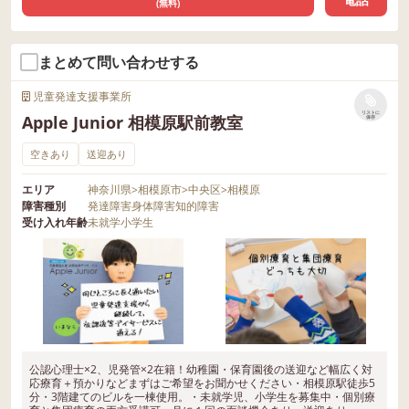
(無料)
まとめて問い合わせする
児童発達支援事業所
リストに
Apple Junior 相模原駅前教室
保存
空きあり
送迎あり
エリア
神奈川県
>
相模原市
>
中央区
>
相模原
障害種別
発達障害
身体障害
知的障害
受け入れ年齢
未就学
小学生
公認心理士×2、児発管×2在籍！幼稚園・保育園後の送迎など幅広く対
応療育＋預かりなどまずはご希望をお聞かせください・相模原駅徒歩5
分・3階建てのビルを一棟使用。・未就学児、小学生を募集中・個別療