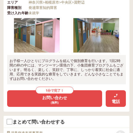
エリア
神奈川県
>
相模原市
>
中央区
>
淵野辺
障害種別
発達障害
知的障害
受け入れ年齢
未就学
お子様一人ひとりにプログラムを組んで個別療育を行います。1回2時
間の枠の中には、マンツーマン環境の下、小集団療育プログラムもござ
います。明るく、楽しく、笑顔で、丁寧に、しっかり着実に社会に適
用、応用できる実践的な療育をしていきます。どんな小さなことでもま
ずはお問い合わせください。
1分で完了！
お問い合わせ
電話
(無料)
まとめて問い合わせする
児童発達支援事業所