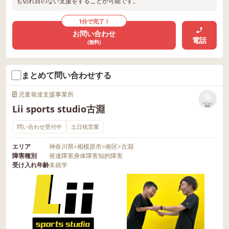
も切れ目のない支援をすることが可能です。
1分で完了！
お問い合わせ
電話
(無料)
まとめて問い合わせする
児童発達支援事業所
リストに
Lii sports studio古淵
保存
問い合わせ受付中
土日祝営業
エリア
神奈川県
>
相模原市
>
南区
>
古淵
障害種別
発達障害
身体障害
知的障害
受け入れ年齢
未就学