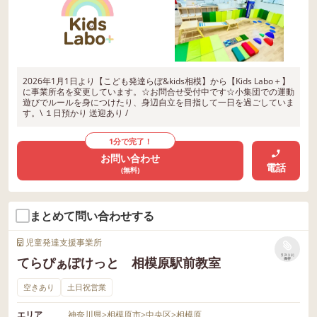
2026年1月1日より【こども発達らぼ&kids相模】から【Kids Labo＋】
に事業所名を変更しています。☆お問合せ受付中です☆小集団での運動
遊びでルールを身につけたり、身辺自立を目指して一日を過ごしていま
す。\ １日預かり 送迎あり /
1分で完了！
お問い合わせ
電話
(無料)
まとめて問い合わせする
児童発達支援事業所
リストに
てらぴぁぽけっと 相模原駅前教室
保存
空きあり
土日祝営業
エリア
神奈川県
>
相模原市
>
中央区
>
相模原