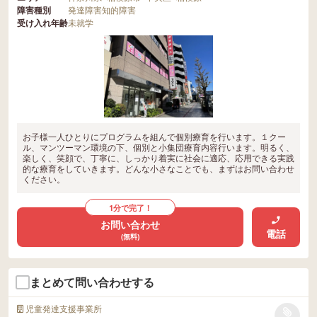
障害種別
発達障害
知的障害
受け入れ年齢
未就学
お子様一人ひとりにプログラムを組んで個別療育を行います。１クー
ル、マンツーマン環境の下、個別と小集団療育内容行います。明るく、
楽しく、笑顔で、丁寧に、しっかり着実に社会に適応、応用できる実践
的な療育をしていきます。どんな小さなことでも、まずはお問い合わせ
ください。
1分で完了！
お問い合わせ
電話
(無料)
まとめて問い合わせする
児童発達支援事業所