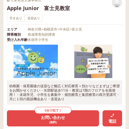
リストに
Apple Junior 富士見教室
保存
空きあり
送迎あり
エリア
神奈川県
>
相模原市
>
中央区
>
富士見
障害種別
発達障害
知的障害
受け入れ年齢
未就学
小学生
幼稚園・保育園後の送迎など幅広く対応療育＋預かりなどまずはご希望
をお聞かせください・矢部駅徒歩11分・教室は1階のフロアを全面使
用！・未就学児、小学生を募集中・個別療育と集団療育の両方受講可・
月に１回の面談機会あり・送迎あり
1分で完了！
お問い合わせ
電話
(無料)