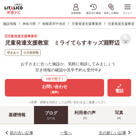
施設情報
神奈川県
相模原市中央区
児童発達支援事業所
児童発達支援教室
児童発達支援事業所
児童発達支援教室 ミライてらすキッズ淵野辺
リストに
保存
空きあり
土日祝営業
お子さまに合った施設か、気軽に相談してみましょう
空き情報の確認や見学予約も受付中♪
1分で完了！
お問い合わせ
電話
（無料）
※営業・調査を目的としたお問い合わせはご遠慮ください
利用者の声
写真
ブログ
基礎情報
(0)
(4)
(213)
前の古い記事
一覧へ
次の新しい記事