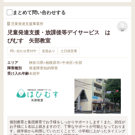
まとめて問い合わせする
児童発達支援事業所
リストに
児童発達支援・放課後等デイサービス は
保存
ぴむす 矢部教室
問い合わせ受付中
送迎あり
土日祝営業
エリア
神奈川県
>
相模原市
>
中央区
>
矢部
障害種別
発達障害
知的障害
受け入れ年齢
未就学
個別療育と集団療育でお子様をしっかりサポートします！また、担任が
お子様に１名以上就きますので、丁寧なサポートが可能となっておりま
す。就学前から利用していただくことで、小学校に上がったタイミング