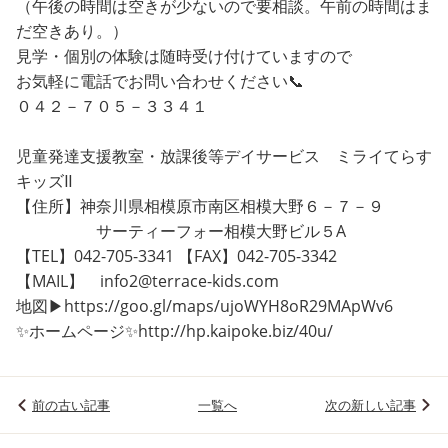
（午後の時間は空きが少ないので要相談。午前の時間はま
だ空きあり。）
見学・個別の体験は随時受け付けていますので
お気軽に電話でお問い合わせください📞
０４２－７０５－３３４１
児童発達支援教室・放課後等デイサービス ミライてらす
キッズⅡ
【住所】神奈川県相模原市南区相模大野６－７－９
サーティーフォー相模大野ビル５A
【TEL】042-705-3341 【FAX】042-705-3342
【MAIL】 info2@terrace-kids.com
地図▶https://goo.gl/maps/ujoWYH8oR29MApWv6
✨ホームページ✨http://hp.kaipoke.biz/40u/
前の古い記事
一覧へ
次の新しい記事