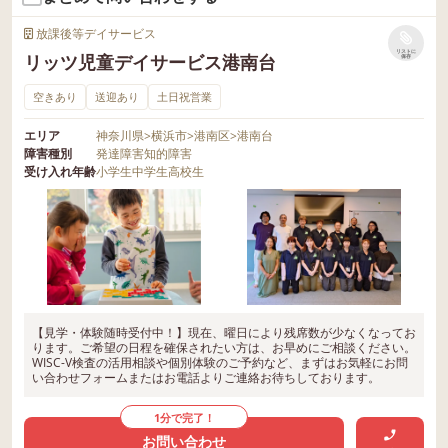
放課後等デイサービス
リストに
リッツ児童デイサービス港南台
保存
空きあり
送迎あり
土日祝営業
エリア
神奈川県
>
横浜市
>
港南区
>
港南台
障害種別
発達障害
知的障害
受け入れ年齢
小学生
中学生
高校生
【見学・体験随時受付中！】現在、曜日により残席数が少なくなってお
ります。ご希望の日程を確保されたい方は、お早めにご相談ください。
WISC-V検査の活用相談や個別体験のご予約など、まずはお気軽にお問
い合わせフォームまたはお電話よりご連絡お待ちしております。
1分で完了！
お問い合わせ