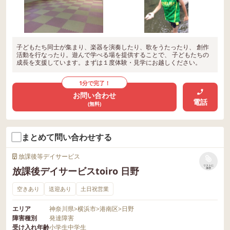
子どもたち同士が集まり、楽器を演奏したり、歌をうたったり、 創作
活動を行なったり。遊んで学べる場を提供することで、 子どもたちの
成長を支援しています。まずは１度体験・見学にお越しください。
1分で完了！
お問い合わせ
電話
(無料)
まとめて問い合わせする
放課後等デイサービス
リストに
放課後デイサービスtoiro 日野
保存
空きあり
送迎あり
土日祝営業
エリア
神奈川県
>
横浜市
>
港南区
>
日野
障害種別
発達障害
受け入れ年齢
小学生
中学生