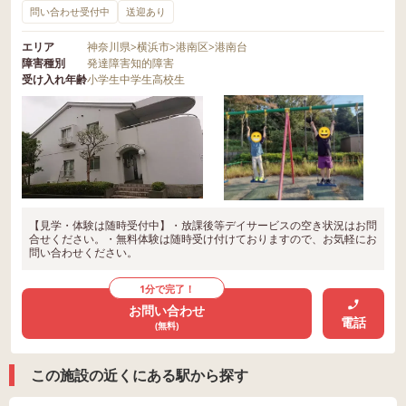
問い合わせ受付中
送迎あり
エリア
神奈川県
>
横浜市
>
港南区
>
港南台
障害種別
発達障害
知的障害
受け入れ年齢
小学生
中学生
高校生
【見学・体験は随時受付中】・放課後等デイサービスの空き状況はお問
合せください。・無料体験は随時受け付けておりますので、お気軽にお
問い合わせください。
1分で完了！
お問い合わせ
電話
(無料)
この施設の近くにある駅から探す