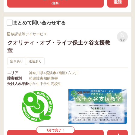
電話
(無料)
まとめて問い合わせする
放課後等デイサービス
リストに
クオリティ・オブ・ライフ保土ケ谷支援教
保存
室
空きあり
送迎あり
エリア
神奈川県
>
横浜市
>
南区
>
六ツ川
障害種別
発達障害
知的障害
受け入れ年齢
小学生
中学生
高校生
1分で完了！