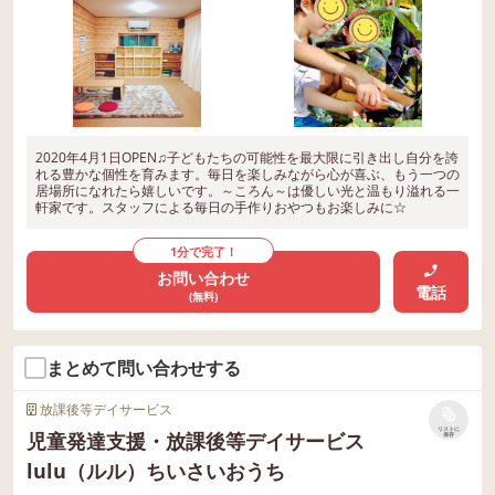
2020年4月1日OPEN♫子どもたちの可能性を最大限に引き出し自分を誇
れる豊かな個性を育みます。毎日を楽しみながら心が喜ぶ、もう一つの
居場所になれたら嬉しいです。～ころん～は優しい光と温もり溢れる一
軒家です。スタッフによる毎日の手作りおやつもお楽しみに☆
1分で完了！
お問い合わせ
電話
(無料)
まとめて問い合わせする
放課後等デイサービス
リストに
児童発達支援・放課後等デイサービス
保存
lulu（ルル）ちいさいおうち