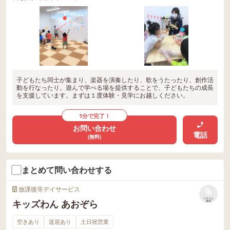
子どもたち同士が集まり、楽器を演奏したり、歌をうたったり、創作活
動を行なったり。遊んで学べる場を提供することで、子どもたちの成長
を支援しています。まずは１度体験・見学にお越しください。
1分で完了！
お問い合わせ
電話
(無料)
まとめて問い合わせする
放課後等デイサービス
リストに
キッズわん あおぞら
保存
空きあり
送迎あり
土日祝営業