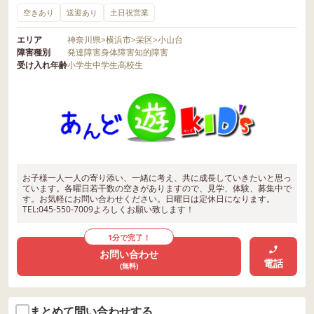
空きあり
送迎あり
土日祝営業
エリア
神奈川県
>
横浜市
>
栄区
>
小山台
障害種別
発達障害
身体障害
知的障害
受け入れ年齢
小学生
中学生
高校生
お子様一人一人の寄り添い、一緒に考え、共に成長していきたいと思っ
ています。各曜日若干数の空きがありますので、見学、体験、募集中で
す。お気軽にお問い合わせください。日曜日は定休日になります。
TEL:045-550-7009よろしくお願い致します！
1分で完了！
お問い合わせ
電話
(無料)
まとめて問い合わせする