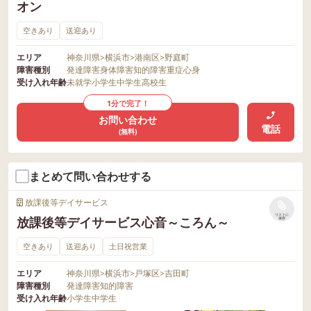
オン
空きあり
送迎あり
エリア
神奈川県
>
横浜市
>
港南区
>
野庭町
障害種別
発達障害
身体障害
知的障害
重症心身
受け入れ年齢
未就学
小学生
中学生
高校生
1分で完了！
お問い合わせ
電話
(無料)
まとめて問い合わせする
放課後等デイサービス
リストに
放課後等デイサービス心音～ころん～
保存
空きあり
送迎あり
土日祝営業
エリア
神奈川県
>
横浜市
>
戸塚区
>
吉田町
障害種別
発達障害
知的障害
受け入れ年齢
小学生
中学生