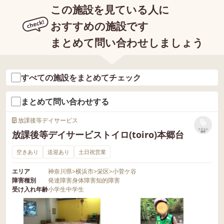
この施設を見ている人に
おすすめの施設です
まとめて問い合わせしましょう
すべての施設をまとめてチェック
まとめて問い合わせする
放課後等デイサービス
リストに
放課後等デイサービストイロ(toiro)本郷台
保存
空きあり
送迎あり
土日祝営業
エリア
神奈川県
>
横浜市
>
栄区
>
小菅ケ谷
障害種別
発達障害
身体障害
知的障害
受け入れ年齢
小学生
中学生