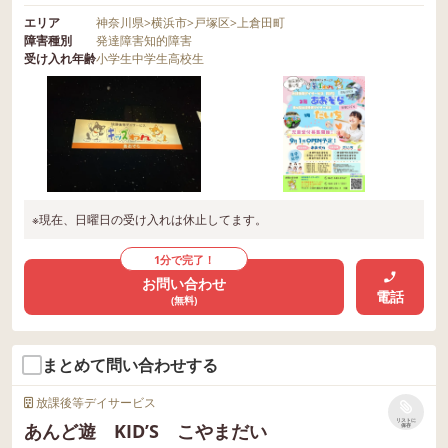
エリア
神奈川県
>
横浜市
>
戸塚区
>
上倉田町
障害種別
発達障害
知的障害
受け入れ年齢
小学生
中学生
高校生
※現在、日曜日の受け入れは休止してます。
1分で完了！
お問い合わせ
電話
(無料)
まとめて問い合わせする
放課後等デイサービス
リストに
あんど遊 KID’S こやまだい
保存