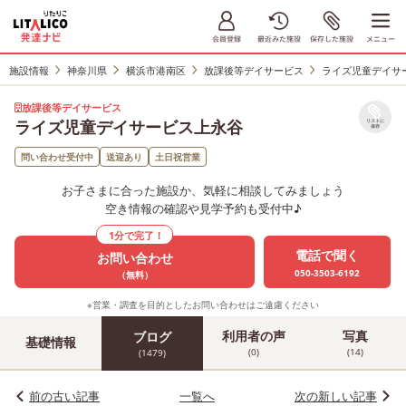
施設情報
神奈川県
横浜市港南区
放課後等デイサービス
ライズ児童デイサ
放課後等デイサービス
ライズ児童デイサービス上永谷
リストに
保存
問い合わせ受付中
送迎あり
土日祝営業
お子さまに合った施設か、気軽に相談してみましょう
空き情報の確認や見学予約も受付中♪
1分で完了！
電話で聞く
お問い合わせ
050-3503-6192
（無料）
※営業・調査を目的としたお問い合わせはご遠慮ください
利用者の声
写真
ブログ
基礎情報
(0)
(14)
(1479)
前の古い記事
一覧へ
次の新しい記事