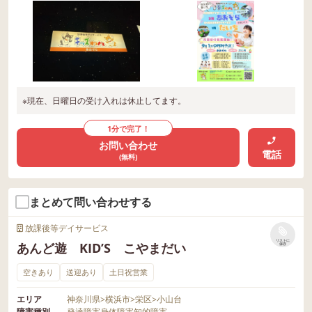
※現在、日曜日の受け入れは休止してます。
1分で完了！
お問い合わせ
電話
(無料)
まとめて問い合わせする
放課後等デイサービス
リストに
あんど遊 KID’S こやまだい
保存
空きあり
送迎あり
土日祝営業
エリア
神奈川県
>
横浜市
>
栄区
>
小山台
障害種別
発達障害
身体障害
知的障害