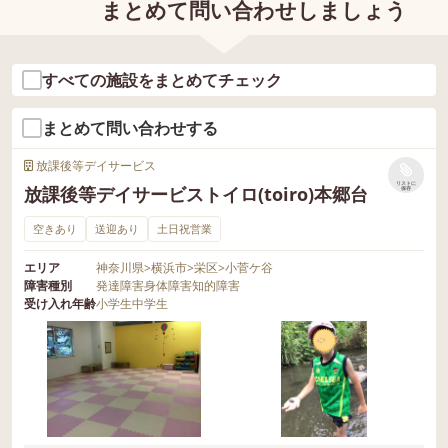
まとめて問い合わせしましょう
すべての施設をまとめてチェック
まとめて問い合わせする
放課後等デイサービス
リストに
放課後等デイサービストイロ(toiro)本郷台
保存
空きあり
送迎あり
土日祝営業
エリア
神奈川県
>
横浜市
>
栄区
>
小菅ケ谷
障害種別
発達障害
身体障害
知的障害
受け入れ年齢
小学生
中学生