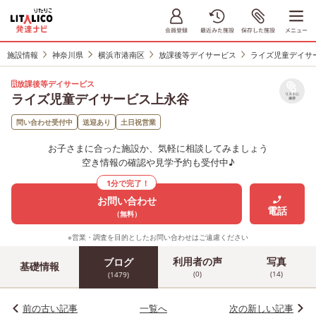
施設情報
神奈川県
横浜市港南区
放課後等デイサービス
ライズ児童デイサ
放課後等デイサービス
ライズ児童デイサービス上永谷
リストに
保存
問い合わせ受付中
送迎あり
土日祝営業
お子さまに合った施設か、気軽に相談してみましょう
空き情報の確認や見学予約も受付中♪
1分で完了！
お問い合わせ
電話
（無料）
※営業・調査を目的としたお問い合わせはご遠慮ください
利用者の声
写真
ブログ
基礎情報
(0)
(14)
(1479)
前の古い記事
一覧へ
次の新しい記事