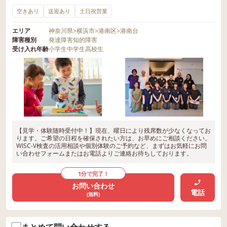
空きあり
送迎あり
土日祝営業
エリア
神奈川県
>
横浜市
>
港南区
>
港南台
障害種別
発達障害
知的障害
受け入れ年齢
小学生
中学生
高校生
【見学・体験随時受付中！】現在、曜日により残席数が少なくなってお
ります。ご希望の日程を確保されたい方は、お早めにご相談ください。
WISC-V検査の活用相談や個別体験のご予約など、まずはお気軽にお問
い合わせフォームまたはお電話よりご連絡お待ちしております。
1分で完了！
お問い合わせ
電話
(無料)
まとめて問い合わせする