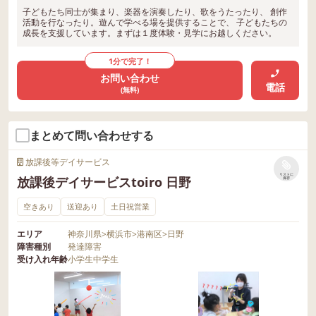
子どもたち同士が集まり、楽器を演奏したり、歌をうたったり、 創作
活動を行なったり。遊んで学べる場を提供することで、 子どもたちの
成長を支援しています。まずは１度体験・見学にお越しください。
1分で完了！
お問い合わせ
電話
(無料)
まとめて問い合わせする
放課後等デイサービス
リストに
放課後デイサービスtoiro 日野
保存
空きあり
送迎あり
土日祝営業
エリア
神奈川県
>
横浜市
>
港南区
>
日野
障害種別
発達障害
受け入れ年齢
小学生
中学生