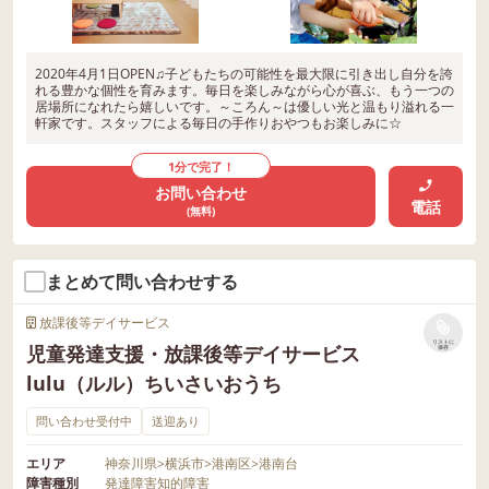
2020年4月1日OPEN♫子どもたちの可能性を最大限に引き出し自分を誇
れる豊かな個性を育みます。毎日を楽しみながら心が喜ぶ、もう一つの
居場所になれたら嬉しいです。～ころん～は優しい光と温もり溢れる一
軒家です。スタッフによる毎日の手作りおやつもお楽しみに☆
1分で完了！
お問い合わせ
電話
(無料)
まとめて問い合わせする
放課後等デイサービス
リストに
児童発達支援・放課後等デイサービス
保存
lulu（ルル）ちいさいおうち
問い合わせ受付中
送迎あり
エリア
神奈川県
>
横浜市
>
港南区
>
港南台
障害種別
発達障害
知的障害