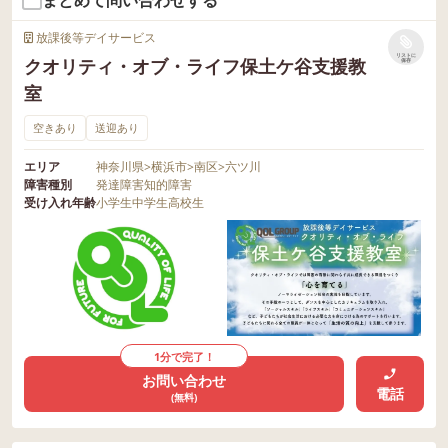
放課後等デイサービス
リストに
クオリティ・オブ・ライフ保土ケ谷支援教
保存
室
空きあり
送迎あり
エリア
神奈川県
>
横浜市
>
南区
>
六ツ川
障害種別
発達障害
知的障害
受け入れ年齢
小学生
中学生
高校生
1分で完了！
お問い合わせ
電話
(無料)