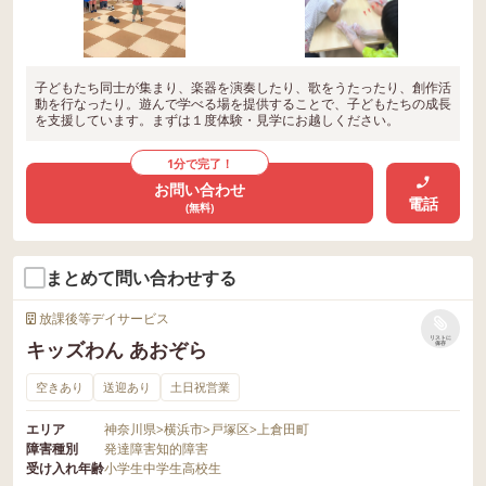
子どもたち同士が集まり、楽器を演奏したり、歌をうたったり、創作活
動を行なったり。遊んで学べる場を提供することで、子どもたちの成長
を支援しています。まずは１度体験・見学にお越しください。
1分で完了！
お問い合わせ
電話
(無料)
まとめて問い合わせする
放課後等デイサービス
リストに
キッズわん あおぞら
保存
空きあり
送迎あり
土日祝営業
エリア
神奈川県
>
横浜市
>
戸塚区
>
上倉田町
障害種別
発達障害
知的障害
受け入れ年齢
小学生
中学生
高校生