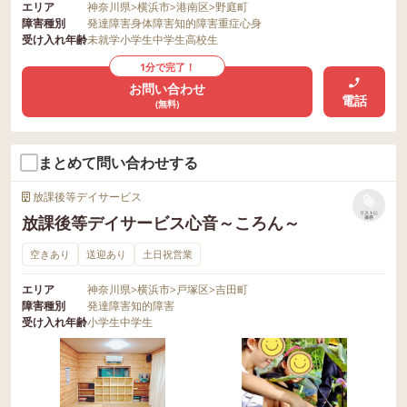
エリア
神奈川県
>
横浜市
>
港南区
>
野庭町
障害種別
発達障害
身体障害
知的障害
重症心身
受け入れ年齢
未就学
小学生
中学生
高校生
1分で完了！
お問い合わせ
電話
(無料)
まとめて問い合わせする
放課後等デイサービス
リストに
放課後等デイサービス心音～ころん～
保存
空きあり
送迎あり
土日祝営業
エリア
神奈川県
>
横浜市
>
戸塚区
>
吉田町
障害種別
発達障害
知的障害
受け入れ年齢
小学生
中学生