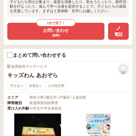
子どもたち同士が集まり、楽器を演奏したり、歌をうたったり、創作活
動を行なったり。遊んで学べる場を提供することで、子どもたちの成長
を支援しています。まずは１度体験・見学にお越しください。
1分で完了！
お問い合わせ
電話
(無料)
まとめて問い合わせする
放課後等デイサービス
リストに
キッズわん あおぞら
保存
空きあり
送迎あり
土日祝営業
エリア
神奈川県
>
横浜市
>
戸塚区
>
上倉田町
障害種別
発達障害
知的障害
受け入れ年齢
小学生
中学生
高校生