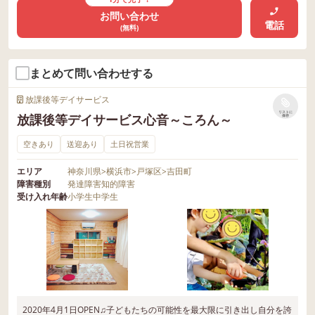
お問い合わせ
電話
(無料)
まとめて問い合わせする
放課後等デイサービス
リストに
放課後等デイサービス心音～ころん～
保存
空きあり
送迎あり
土日祝営業
エリア
神奈川県
>
横浜市
>
戸塚区
>
吉田町
障害種別
発達障害
知的障害
受け入れ年齢
小学生
中学生
2020年4月1日OPEN♫子どもたちの可能性を最大限に引き出し自分を誇