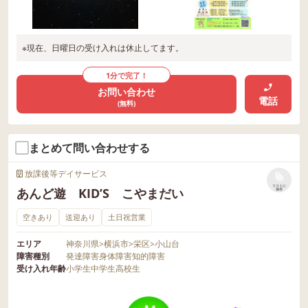
※現在、日曜日の受け入れは休止してます。
1分で完了！
お問い合わせ
電話
(無料)
まとめて問い合わせする
放課後等デイサービス
リストに
あんど遊 KID’S こやまだい
保存
空きあり
送迎あり
土日祝営業
エリア
神奈川県
>
横浜市
>
栄区
>
小山台
障害種別
発達障害
身体障害
知的障害
受け入れ年齢
小学生
中学生
高校生