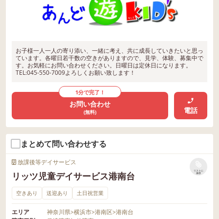
お子様一人一人の寄り添い、一緒に考え、共に成長していきたいと思っ
ています。各曜日若干数の空きがありますので、見学、体験、募集中で
す。お気軽にお問い合わせください。日曜日は定休日になります。
TEL:045-550-7009よろしくお願い致します！
1分で完了！
お問い合わせ
電話
(無料)
まとめて問い合わせする
放課後等デイサービス
リストに
リッツ児童デイサービス港南台
保存
空きあり
送迎あり
土日祝営業
エリア
神奈川県
>
横浜市
>
港南区
>
港南台