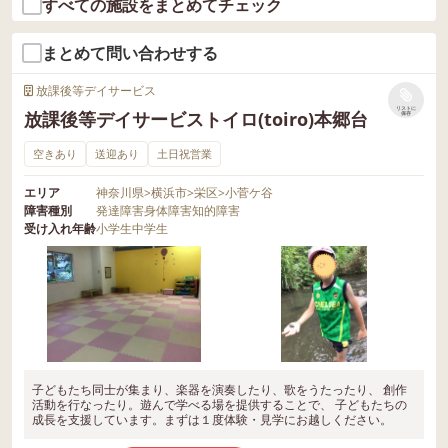
すべての施設をまとめてチェック
まとめて問い合わせする
放課後等デイサービス
リストに
放課後等デイサービストイロ(toiro)本郷台
保存
空きあり
送迎あり
土日祝営業
エリア
神奈川県
>
横浜市
>
栄区
>
小菅ケ谷
障害種別
発達障害
身体障害
知的障害
受け入れ年齢
小学生
中学生
子どもたち同士が集まり、楽器を演奏したり、歌をうたったり、 創作
活動を行なったり。遊んで学べる場を提供することで、 子どもたちの
成長を支援しています。まずは１度体験・見学にお越しください。