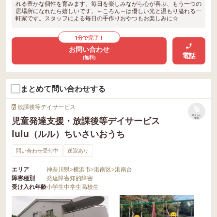
れる豊かな個性を育みます。毎日を楽しみながら心が喜ぶ、もう一つの
居場所になれたら嬉しいです。～ころん～は優しい光と温もり溢れる一
軒家です。スタッフによる毎日の手作りおやつもお楽しみに☆
1分で完了！
お問い合わせ
電話
(無料)
まとめて問い合わせする
放課後等デイサービス
リストに
児童発達支援・放課後等デイサービス
保存
lulu（ルル）ちいさいおうち
問い合わせ受付中
送迎あり
エリア
神奈川県
>
横浜市
>
港南区
>
港南台
障害種別
発達障害
知的障害
受け入れ年齢
小学生
中学生
高校生