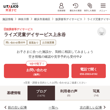
施設情報
神奈川県
横浜市港南区
放課後等デイサービス
ライズ児童デイサ
放課後等デイサービス
ライズ児童デイサービス上永谷
リストに
保存
問い合わせ受付中
送迎あり
土日祝営業
お子さまに合った施設か、気軽に相談してみましょう
空き情報の確認や見学予約も受付中♪
1分で完了！
電話で聞く
お問い合わせ
050-3503-6192
（無料）
※営業・調査を目的としたお問い合わせはご遠慮ください
利用者の声
写真
ブログ
基礎情報
(0)
(14)
(1479)
前の古い記事
一覧へ
次の新しい記事