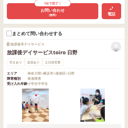
1分で完了！
お問い合わせ
電話
(無料)
まとめて問い合わせする
放課後等デイサービス
リストに
放課後デイサービスtoiro 日野
保存
空きあり
送迎あり
土日祝営業
エリア
神奈川県
>
横浜市
>
港南区
>
日野
障害種別
発達障害
受け入れ年齢
小学生
中学生