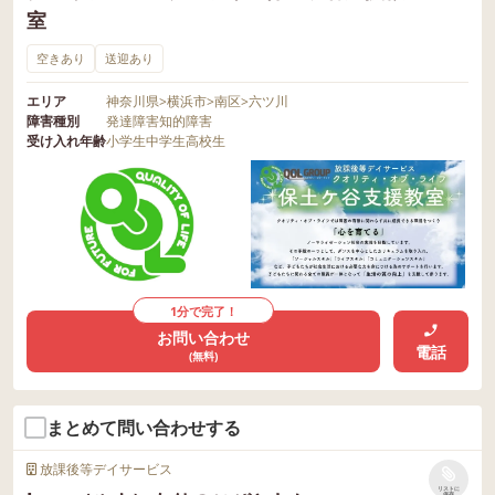
室
空きあり
送迎あり
エリア
神奈川県
>
横浜市
>
南区
>
六ツ川
障害種別
発達障害
知的障害
受け入れ年齢
小学生
中学生
高校生
1分で完了！
お問い合わせ
電話
(無料)
まとめて問い合わせする
放課後等デイサービス
リストに
保存