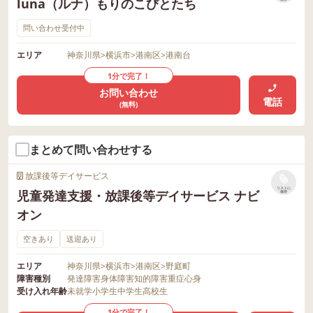
luna（ルナ）もりのこびとたち
問い合わせ受付中
エリア
神奈川県
>
横浜市
>
港南区
>
港南台
1分で完了！
お問い合わせ
電話
(無料)
まとめて問い合わせする
放課後等デイサービス
リストに
児童発達支援・放課後等デイサービス ナビ
保存
オン
空きあり
送迎あり
エリア
神奈川県
>
横浜市
>
港南区
>
野庭町
障害種別
発達障害
身体障害
知的障害
重症心身
受け入れ年齢
未就学
小学生
中学生
高校生
1分で完了！