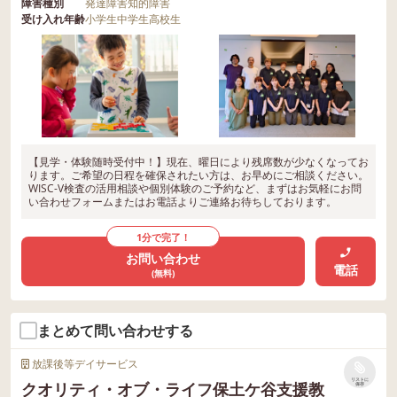
障害種別
発達障害
知的障害
受け入れ年齢
小学生
中学生
高校生
【見学・体験随時受付中！】現在、曜日により残席数が少なくなってお
ります。ご希望の日程を確保されたい方は、お早めにご相談ください。
WISC-V検査の活用相談や個別体験のご予約など、まずはお気軽にお問
い合わせフォームまたはお電話よりご連絡お待ちしております。
1分で完了！
お問い合わせ
電話
(無料)
まとめて問い合わせする
放課後等デイサービス
リストに
クオリティ・オブ・ライフ保土ケ谷支援教
保存