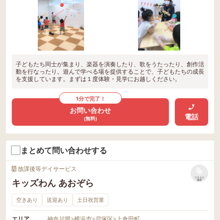
子どもたち同士が集まり、楽器を演奏したり、歌をうたったり、創作活
動を行なったり。遊んで学べる場を提供することで、子どもたちの成長
を支援しています。まずは１度体験・見学にお越しください。
1分で完了！
お問い合わせ
電話
(無料)
まとめて問い合わせする
放課後等デイサービス
リストに
キッズわん あおぞら
保存
空きあり
送迎あり
土日祝営業
エリア
神奈川県
>
横浜市
>
戸塚区
>
上倉田町