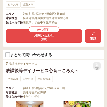
空きあり
送迎あり
エリア
神奈川県
>
横浜市
>
港南区
>
野庭町
障害種別
発達障害
身体障害
知的障害
重症心身
受け入れ年齢
未就学
小学生
中学生
高校生
1分で完了！
お問い合わせ
電話
(無料)
まとめて問い合わせする
放課後等デイサービス
リストに
放課後等デイサービス心音～ころん～
保存
空きあり
送迎あり
土日祝営業
エリア
神奈川県
>
横浜市
>
戸塚区
>
吉田町
障害種別
発達障害
知的障害
受け入れ年齢
小学生
中学生