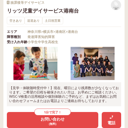
放課後等デイサービス
リストに
リッツ児童デイサービス港南台
保存
空きあり
送迎あり
土日祝営業
エリア
神奈川県
>
横浜市
>
港南区
>
港南台
障害種別
発達障害
知的障害
受け入れ年齢
小学生
中学生
高校生
【見学・体験随時受付中！】現在、曜日により残席数が少なくなってお
ります。ご希望の日程を確保されたい方は、お早めにご相談ください。
WISC-V検査の活用相談や個別体験のご予約など、まずはお気軽にお問
い合わせフォームまたはお電話よりご連絡お待ちしております。
1分で完了！
お問い合わせ
電話
(無料)