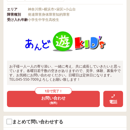
エリア
神奈川県
>
横浜市
>
栄区
>
小山台
障害種別
発達障害
身体障害
知的障害
受け入れ年齢
小学生
中学生
高校生
お子様一人一人の寄り添い、一緒に考え、共に成長していきたいと思っ
ています。各曜日若干数の空きがありますので、見学、体験、募集中で
す。お気軽にお問い合わせください。日曜日は定休日になります。
TEL:045-550-7009よろしくお願い致します！
1分で完了！
お問い合わせ
電話
(無料)
まとめて問い合わせする