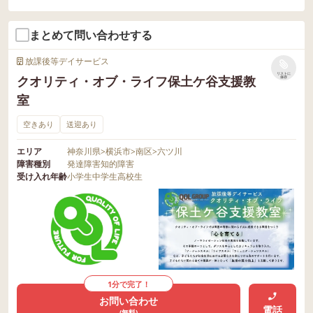
まとめて問い合わせする
放課後等デイサービス
リストに
クオリティ・オブ・ライフ保土ケ谷支援教
保存
室
空きあり
送迎あり
エリア
神奈川県
>
横浜市
>
南区
>
六ツ川
障害種別
発達障害
知的障害
受け入れ年齢
小学生
中学生
高校生
1分で完了！
お問い合わせ
電話
(無料)