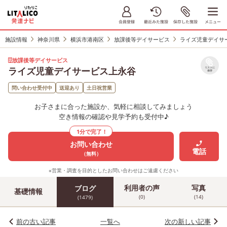
施設情報
神奈川県
横浜市港南区
放課後等デイサービス
ライズ児童デイサ
放課後等デイサービス
ライズ児童デイサービス上永谷
リストに
保存
問い合わせ受付中
送迎あり
土日祝営業
お子さまに合った施設か、気軽に相談してみましょう
空き情報の確認や見学予約も受付中♪
1分で完了！
お問い合わせ
電話
（無料）
※営業・調査を目的としたお問い合わせはご遠慮ください
利用者の声
写真
ブログ
基礎情報
(0)
(14)
(1479)
前の古い記事
一覧へ
次の新しい記事