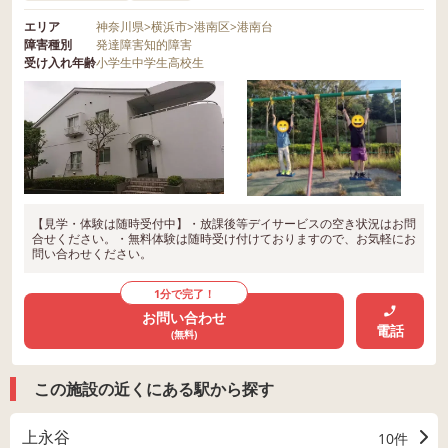
エリア
神奈川県
>
横浜市
>
港南区
>
港南台
障害種別
発達障害
知的障害
受け入れ年齢
小学生
中学生
高校生
【見学・体験は随時受付中】・放課後等デイサービスの空き状況はお問
合せください。・無料体験は随時受け付けておりますので、お気軽にお
問い合わせください。
1分で完了！
お問い合わせ
電話
(無料)
この施設の近くにある駅から探す
上永谷
10件