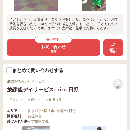
子どもたち同士が集まり、楽器を演奏したり、歌をうたったり、 創作
活動を行なったり。遊んで学べる場を提供することで、 子どもたちの
成長を支援しています。まずは１度体験・見学にお越しください。
1分で完了！
お問い合わせ
電話
(無料)
まとめて問い合わせする
放課後等デイサービス
リストに
放課後デイサービスtoiro 日野
保存
空きあり
送迎あり
土日祝営業
エリア
神奈川県
>
横浜市
>
港南区
>
日野
障害種別
発達障害
受け入れ年齢
小学生
中学生