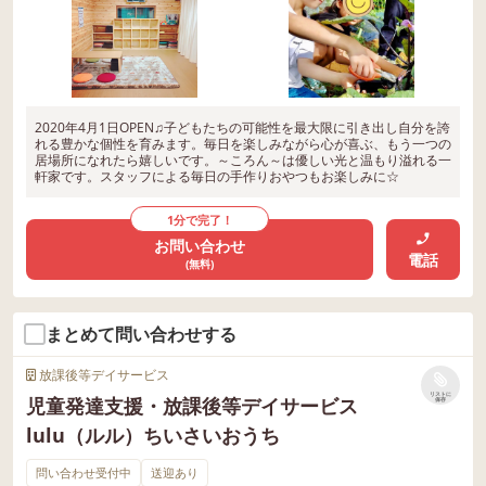
2020年4月1日OPEN♫子どもたちの可能性を最大限に引き出し自分を誇
れる豊かな個性を育みます。毎日を楽しみながら心が喜ぶ、もう一つの
居場所になれたら嬉しいです。～ころん～は優しい光と温もり溢れる一
軒家です。スタッフによる毎日の手作りおやつもお楽しみに☆
1分で完了！
お問い合わせ
電話
(無料)
まとめて問い合わせする
放課後等デイサービス
リストに
児童発達支援・放課後等デイサービス
保存
lulu（ルル）ちいさいおうち
問い合わせ受付中
送迎あり