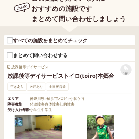
おすすめの施設です
まとめて問い合わせしましょう
すべての施設をまとめてチェック
まとめて問い合わせする
放課後等デイサービス
リストに
放課後等デイサービストイロ(toiro)本郷台
保存
空きあり
送迎あり
土日祝営業
エリア
神奈川県
>
横浜市
>
栄区
>
小菅ケ谷
障害種別
発達障害
身体障害
知的障害
受け入れ年齢
小学生
中学生