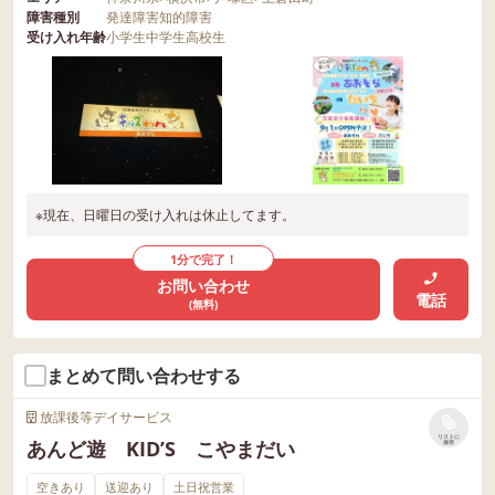
障害種別
発達障害
知的障害
受け入れ年齢
小学生
中学生
高校生
※現在、日曜日の受け入れは休止してます。
1分で完了！
お問い合わせ
電話
(無料)
まとめて問い合わせする
放課後等デイサービス
リストに
あんど遊 KID’S こやまだい
保存
空きあり
送迎あり
土日祝営業