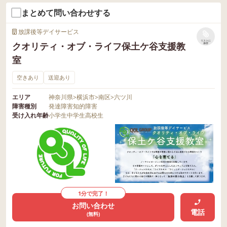
まとめて問い合わせする
放課後等デイサービス
リストに
クオリティ・オブ・ライフ保土ケ谷支援教
保存
室
空きあり
送迎あり
エリア
神奈川県
>
横浜市
>
南区
>
六ツ川
障害種別
発達障害
知的障害
受け入れ年齢
小学生
中学生
高校生
1分で完了！
お問い合わせ
電話
(無料)