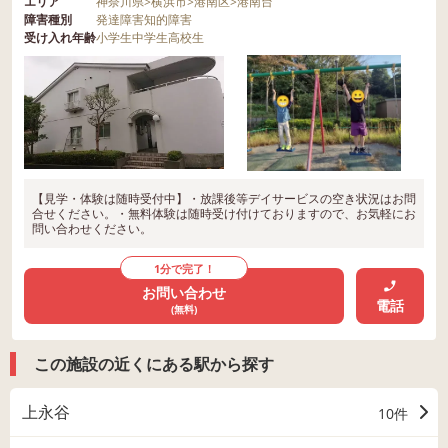
エリア
神奈川県
>
横浜市
>
港南区
>
港南台
障害種別
発達障害
知的障害
受け入れ年齢
小学生
中学生
高校生
【見学・体験は随時受付中】・放課後等デイサービスの空き状況はお問
合せください。・無料体験は随時受け付けておりますので、お気軽にお
問い合わせください。
1分で完了！
お問い合わせ
電話
(無料)
この施設の近くにある駅から探す
上永谷
10件