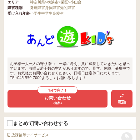
エリア
神奈川県
>
横浜市
>
栄区
>
小山台
障害種別
発達障害
身体障害
知的障害
受け入れ年齢
小学生
中学生
高校生
お子様一人一人の寄り添い、一緒に考え、共に成長していきたいと思っ
ています。各曜日若干数の空きがありますので、見学、体験、募集中で
す。お気軽にお問い合わせください。日曜日は定休日になります。
TEL:045-550-7009よろしくお願い致します！
1分で完了！
お問い合わせ
電話
(無料)
まとめて問い合わせする
放課後等デイサービス