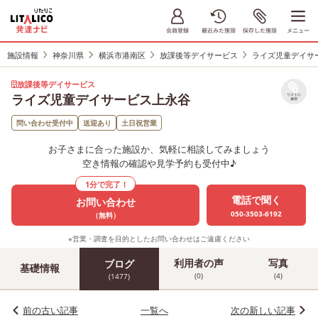
施設情報
神奈川県
横浜市港南区
放課後等デイサービス
ライズ児童デイサ
放課後等デイサービス
ライズ児童デイサービス上永谷
リストに
保存
問い合わせ受付中
送迎あり
土日祝営業
お子さまに合った施設か、気軽に相談してみましょう
空き情報の確認や見学予約も受付中♪
1分で完了！
電話で聞く
お問い合わせ
050-3503-6192
（無料）
※営業・調査を目的としたお問い合わせはご遠慮ください
利用者の声
写真
ブログ
基礎情報
(0)
(4)
(1477)
前の古い記事
一覧へ
次の新しい記事