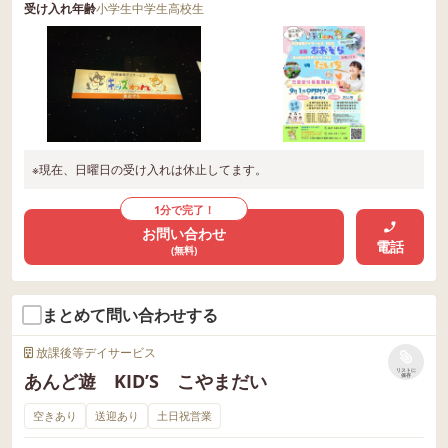
受け入れ年齢
小学生
中学生
高校生
※現在、日曜日の受け入れは休止してます。
1分で完了！
お問い合わせ
電話
(無料)
まとめて問い合わせする
放課後等デイサービス
リストに
あんど遊 KID’S こやまだい
保存
空きあり
送迎あり
土日祝営業