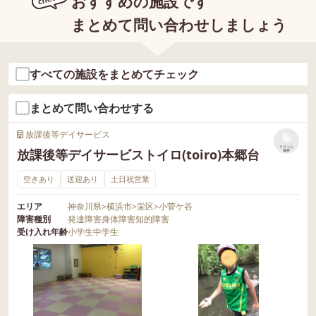
おすすめの施設です
まとめて問い合わせしましょう
すべての施設をまとめてチェック
まとめて問い合わせする
放課後等デイサービス
リストに
放課後等デイサービストイロ(toiro)本郷台
保存
空きあり
送迎あり
土日祝営業
エリア
神奈川県
>
横浜市
>
栄区
>
小菅ケ谷
障害種別
発達障害
身体障害
知的障害
受け入れ年齢
小学生
中学生