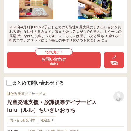
2020年4月1日OPEN♫子どもたちの可能性を最大限に引き出し自分を誇
れる豊かな個性を育みます。毎日を楽しみながら心が喜ぶ、もう一つの
居場所になれたら嬉しいです。～ころん～は優しい光と温もり溢れる一
軒家です。スタッフによる毎日の手作りおやつもお楽しみに☆
1分で完了！
お問い合わせ
電話
(無料)
まとめて問い合わせする
放課後等デイサービス
リストに
児童発達支援・放課後等デイサービス
保存
lulu（ルル）ちいさいおうち
問い合わせ受付中
送迎あり