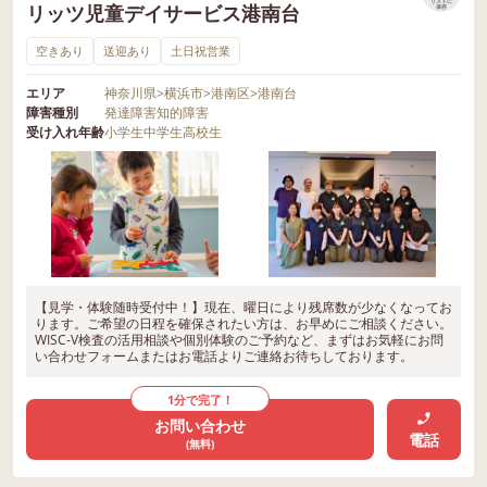
リストに
リッツ児童デイサービス港南台
保存
空きあり
送迎あり
土日祝営業
エリア
神奈川県
>
横浜市
>
港南区
>
港南台
障害種別
発達障害
知的障害
受け入れ年齢
小学生
中学生
高校生
【見学・体験随時受付中！】現在、曜日により残席数が少なくなってお
ります。ご希望の日程を確保されたい方は、お早めにご相談ください。
WISC-V検査の活用相談や個別体験のご予約など、まずはお気軽にお問
い合わせフォームまたはお電話よりご連絡お待ちしております。
1分で完了！
お問い合わせ
電話
(無料)