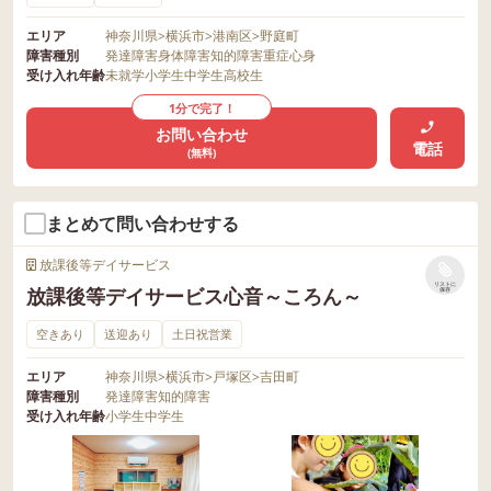
エリア
神奈川県
>
横浜市
>
港南区
>
野庭町
障害種別
発達障害
身体障害
知的障害
重症心身
受け入れ年齢
未就学
小学生
中学生
高校生
1分で完了！
お問い合わせ
電話
(無料)
まとめて問い合わせする
放課後等デイサービス
リストに
放課後等デイサービス心音～ころん～
保存
空きあり
送迎あり
土日祝営業
エリア
神奈川県
>
横浜市
>
戸塚区
>
吉田町
障害種別
発達障害
知的障害
受け入れ年齢
小学生
中学生