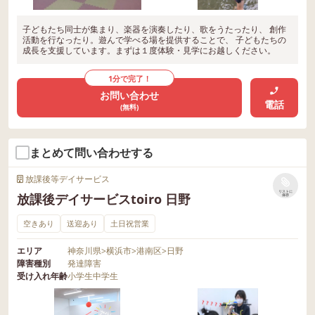
子どもたち同士が集まり、楽器を演奏したり、歌をうたったり、 創作
活動を行なったり。遊んで学べる場を提供することで、 子どもたちの
成長を支援しています。まずは１度体験・見学にお越しください。
1分で完了！
お問い合わせ
電話
(無料)
まとめて問い合わせする
放課後等デイサービス
リストに
放課後デイサービスtoiro 日野
保存
空きあり
送迎あり
土日祝営業
エリア
神奈川県
>
横浜市
>
港南区
>
日野
障害種別
発達障害
受け入れ年齢
小学生
中学生