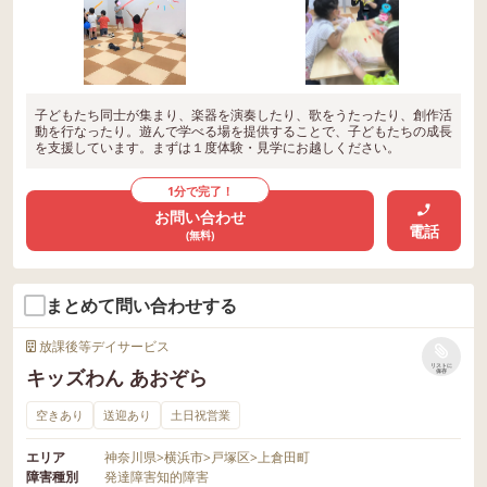
子どもたち同士が集まり、楽器を演奏したり、歌をうたったり、創作活
動を行なったり。遊んで学べる場を提供することで、子どもたちの成長
を支援しています。まずは１度体験・見学にお越しください。
1分で完了！
お問い合わせ
電話
(無料)
まとめて問い合わせする
放課後等デイサービス
リストに
キッズわん あおぞら
保存
空きあり
送迎あり
土日祝営業
エリア
神奈川県
>
横浜市
>
戸塚区
>
上倉田町
障害種別
発達障害
知的障害